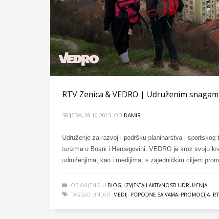
RTV Zenica & VEDRO | Udruženim snagama k
SRIJEDA, 28.10.2015.
OD
DAMIR
Udruženje za razvoj i podršku planinarstva i sportskog
turizma u Bosni i Hercegovini. VEDRO je kroz svoju kra
udruženjima, kao i medijima, s zajedničkim ciljem promo
OBJAVLJENO U
BLOG
,
IZVJEŠTAJI AKTIVNOSTI UDRUŽENJA
TAGGED UNDER:
MEDIJ
,
POPODNE SA VAMA
,
PROMOCIJA
,
RT