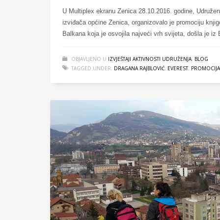
U Multiplex ekranu Zenica 28.10.2016. godine, Udružen
izviđača općine Zenica, organizovalo je promociju knjig
Balkana koja je osvojila najveći vrh svijeta, došla je i
OBJAVLJENO U
IZVJEŠTAJI AKTIVNOSTI UDRUŽENJA
,
BLOG
TAGGED UNDER:
DRAGANA RAJBLOVIĆ
,
EVEREST
,
PROMOCIJA