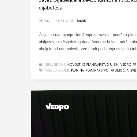
dijabetesa.
PETAK, 11.11.2016.
OD
DAMIR
Želja je i nastojanje Udruženja za razvoj i podršku pla
obilježavanje Svjetskog dana šećerne bolesti održi ka
oboljele od ove bolesti, već i radi podizanja svijesti i i
OBJAVLJENO U
NOVOSTI IZ PLANINARSTVO U BIH
,
VEDRO PR
TAGGED UNDER:
PLANINA
,
PLANINARSTVO
,
PROMOCIJA
,
SVJ