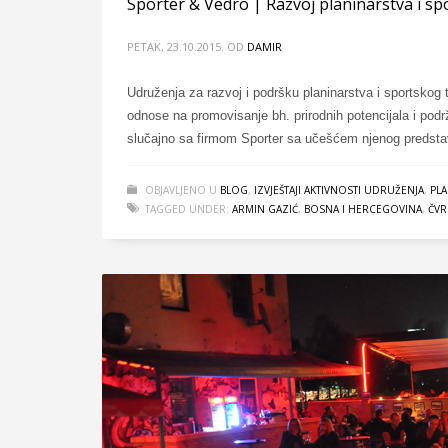
Sporter & Vedro | Razvoj planinarstva i s
PETAK, 23.10.2015.
OD
DAMIR
Udruženja za razvoj i podršku planinarstva i sportskog 
odnose na promovisanje bh. prirodnih potencijala i po
slučajno sa firmom Sporter sa učešćem njenog predsta
OBJAVLJENO U
BLOG
,
IZVJEŠTAJI AKTIVNOSTI UDRUŽENJA
,
PLA
TAGGED UNDER:
ARMIN GAZIĆ
,
BOSNA I HERCEGOVINA
,
ČVR