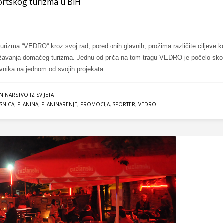
portskog turizma u BiH
turizma “VEDRO“ kroz svoj rad, pored onih glavnih, prožima različite ciljeve ko
državanja domaćeg turizma. Jednu od priča na tom tragu VEDRO je počelo sko
vnika na jednom od svojih projekata
NINARSTVO IZ SVIJETA
SNICA
,
PLANINA
,
PLANINARENJE
,
PROMOCIJA
,
SPORTER
,
VEDRO