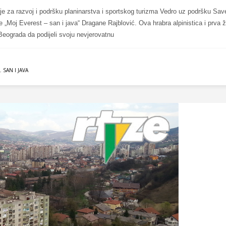
je za razvoj i podršku planinarstva i sportskog turizma Vedro uz podršku Sa
e „Moj Everest – san i java“ Dragane Rajblović. Ova hrabra alpinistica i prva 
z Beograda da podijeli svoju nevjerovatnu
,
SAN I JAVA