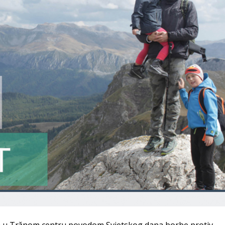
O u Tržnom centru povodom Svjetskog dana borbe protiv