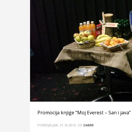
Promocija knjige “Moj Everest – San i java
PONEDJELJAK, 31.10.2016.
OD
DAMIR