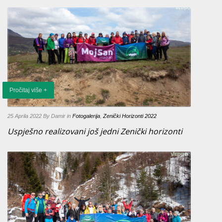
Pročitaj više +
25 Aprila 2022
By Damir
in
Fotogalerija
,
Zenički Horizonti 2022
Uspješno realizovani još jedni Zenički horizonti