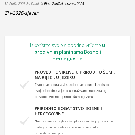
12 Aprila 2026
By Damir
in
Blog
,
Zenički horizonti 2026
ZH-2026-sjever
Iskoristite svoje slobodno vrijeme
u
predivnim planinama Bosne i
Hercegovine
PROVEDITE VIKEND U PRIRODI, U ŠUMI,
NA RIJECI, U JEZERU
Život je avantura a vi ste dio te avanture. Iskoristite
svoje slobodne vrijeme u istraživanje nepoznatog,
provedite vikend u prirodi, šumi ili jezeru.
PRIRODNO BOGATSTVO BOSNE I
HERCEGOVINE
Naša država je najbogatija planinama i to je jedan veliki
razlog da svoje slobodno vrijeme maximalno
provedemo na njima.