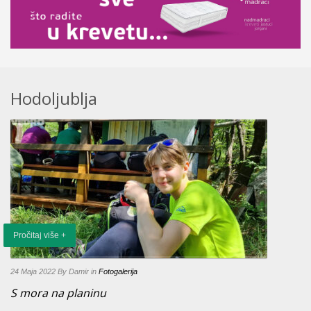
Hodoljublja
Pročitaj više +
24 Maja 2022
By Damir
in
Fotogalerija
S mora na planinu