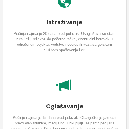
Istraživanje
Počinje najmanje 20 dana pred polazak. Usaglašava se start,
ruta i cilj, prijevoz do početne tačke, eventualni boravak u
određenom objektu, vođstvo i vodići, ili veza sa gorskom
službom spašavanja i dr.
Oglašavanje
Počinje najmanje 15 dana pred polazak. Obavještenje javnosti
preko web stranice, medija itd. Prikupljaju se participacijska
sredstva učesnika. Dva dana pred polazak finalizira se konačan