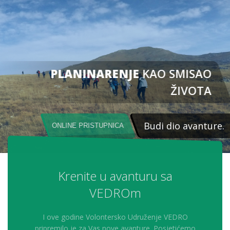
PLANINARENJE
KAO SMISAO
ŽIVOTA
Budi dio avanture.
ONLINE PRISTUPNICA
Krenite u avanturu sa
VEDROm
I ove godine Volontersko Udruženje VEDRO
pripremilo je za Vas nove avanture. Posjetićemo