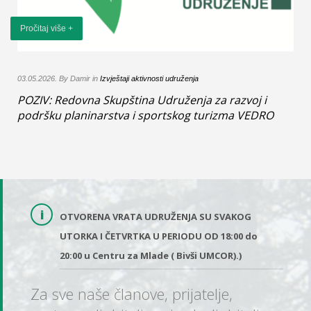
Pročitaj više +
03.05.2026. By Damir in
Izvještaji aktivnosti udruženja
POZIV: Redovna Skupština Udruženja za razvoj i
podršku planinarstva i sportskog turizma VEDRO
OTVORENA VRATA UDRUŽENJA SU SVAKOG
UTORKA I ČETVRTKA U PERIODU OD 18:00 do
20:00 u Centru za Mlade ( Bivši UMCOR).)
Za sve naše članove, prijatelje,