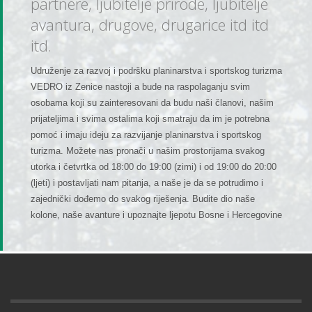
partnere, ljubitelje prirode, ljubitelje
avantura, drugove, drugarice itd itd
itd.
Udruženje za razvoj i podršku planinarstva i sportskog turizma
VEDRO iz Zenice nastoji a bude na raspolaganju svim
osobama koji su zainteresovani da budu naši članovi, našim
prijateljima i svima ostalima koji smatraju da im je potrebna
pomoć i imaju ideju za razvijanje planinarstva i sportskog
turizma. Možete nas pronači u našim prostorijama svakog
utorka i četvrtka od 18:00 do 19:00 (zimi) i od 19:00 do 20:00
(ljeti) i postavljati nam pitanja, a naše je da se potrudimo i
zajednički dođemo do svakog riješenja. Budite dio naše
kolone, naše avanture i upoznajte ljepotu Bosne i Hercegovine