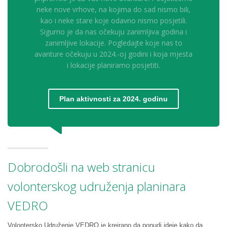
neke nove vrhove, na kojima do sad nismo bili,
kao i neke stare koje odavno nismo posjetili.
Sigurno je da nas očekuju zanimljiva godina i
zanimljive lokacije. Pogledajte koje nas to
avanture očekuju u 2024.-oj godini i koja mjesta
i lokacije planiramo posjetiti.
Plan aktivnosti za 2024. godinu
Dobrodošli na web stranicu
volonterskog udruženja planinara
VEDRO
Volontersko Udruženje VEDRO je kreirano da ponudi ideje kako da