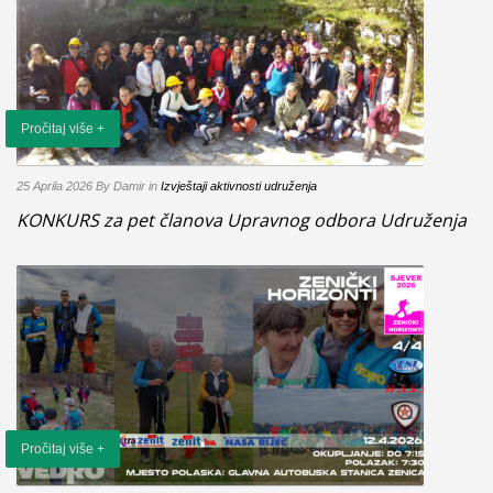
Pročitaj više +
25 Aprila 2026
By Damir
in
Izvještaji aktivnosti udruženja
KONKURS za pet članova Upravnog odbora Udruženja
Pročitaj više +