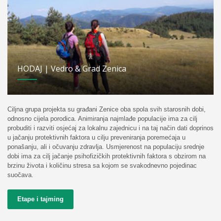
HODAJ | Vedro & Grad Zenica
Ciljna grupa projekta su građani Zenice oba spola svih starosnih dobi,
odnosno cijela porodica. Animiranja najmlađe populacije ima za cilj
probuditi i razviti osjećaj za lokalnu zajednicu i na taj način dati doprinos
u jačanju protektivnih faktora u cilju preveniranja poremećaja u
ponašanju, ali i očuvanju zdravlja. Usmjerenost na populaciju srednje
dobi ima za cilj jačanje psihofizičkih protektivnih faktora s obzirom na
brzinu života i količinu stresa sa kojom se svakodnevno pojedinac
suočava.
Etape i tajming