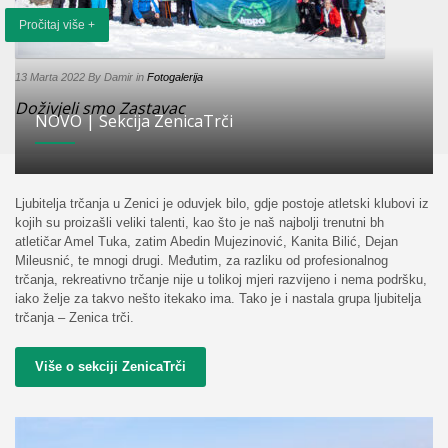
Pročitaj više +
13 Marta 2022
By Damir
in
Fotogalerija
Doživjeli smo Zastavac
NOVO | Sekcija ZenicaTrči
Ljubitelja trčanja u Zenici je oduvjek bilo, gdje postoje atletski klubovi iz
kojih su proizašli veliki talenti, kao što je naš najbolji trenutni bh
atletičar Amel Tuka, zatim Abedin Mujezinović, Kanita Bilić, Dejan
Mileusnić, te mnogi drugi. Međutim, za razliku od profesionalnog
trčanja, rekreativno trčanje nije u tolikoj mjeri razvijeno i nema podršku,
iako želje za takvo nešto itekako ima. Tako je i nastala grupa ljubitelja
trčanja – Zenica trči.
Više o sekciji ZenicaTrči