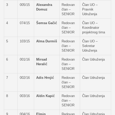
3
005/15
Alexandra
Redovan
Član UO –
Domuz
član –
Pravnik
SENIOR
Udruženja
4
074/15
Šemsa Gačić
Redovan
Član UO –
član –
Koordinator
SENIOR
projektnog tima
5
103/15
Alma Durmiš
Redovan
Član UO –
član –
Sekretar
SENIOR
Udruženja
6
001/16
Mirsad
Redovan
Član Udruženja
Heralić
član –
SENIOR
7
002/16
Adis Hrnjić
Redovan
Član Udruženja
član –
SENIOR
8
003/16
Aldin Kapić
Redovan
Član Udruženja
član –
SENIOR
9
004/16
Elmin
Redovan
Član Udruženja