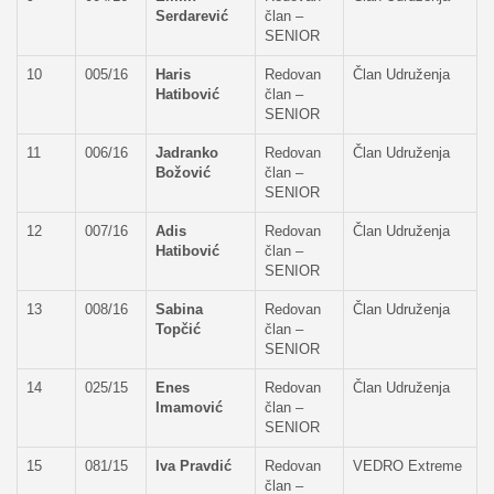
Serdarević
član –
SENIOR
10
005/16
Haris
Redovan
Član Udruženja
Hatibović
član –
SENIOR
11
006/16
Jadranko
Redovan
Član Udruženja
Božović
član –
SENIOR
12
007/16
Adis
Redovan
Član Udruženja
Hatibović
član –
SENIOR
13
008/16
Sabina
Redovan
Član Udruženja
Topčić
član –
SENIOR
14
025/15
Enes
Redovan
Član Udruženja
Imamović
član –
SENIOR
15
081/15
Iva Pravdić
Redovan
VEDRO Extreme
član –