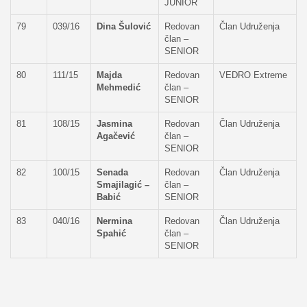
JUNIOR
79
039/16
Dina Šulović
Redovan
Član Udruženja
član –
SENIOR
80
111/15
Majda
Redovan
VEDRO Extreme
Mehmedić
član –
SENIOR
81
108/15
Jasmina
Redovan
Član Udruženja
Agačević
član –
SENIOR
82
100/15
Senada
Redovan
Član Udruženja
Smajilagić –
član –
Babić
SENIOR
83
040/16
Nermina
Redovan
Član Udruženja
Spahić
član –
SENIOR