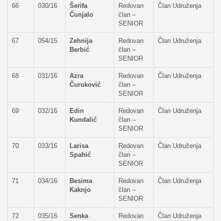
66
030/16
Šerifa
Redovan
Član Udruženja
Čunjalo
član –
SENIOR
67
054/15
Zehnija
Redovan
Član Udruženja
Berbić
član –
SENIOR
68
031/16
Azra
Redovan
Član Udruženja
Čuruković
član –
SENIOR
69
032/16
Edin
Redovan
Član Udruženja
Kundalić
član –
SENIOR
70
033/16
Larisa
Redovan
Član Udruženja
Spahić
član –
SENIOR
71
034/16
Besima
Redovan
Član Udruženja
Kaknjo
član –
SENIOR
72
035/16
Senka
Redovan
Član Udruženja