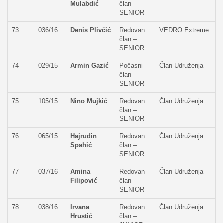
Mulabdić
član –
SENIOR
73
036/16
Denis Plivčić
Redovan
VEDRO Extreme
član –
SENIOR
74
029/15
Armin Gazić
Počasni
Član Udruženja
član –
SENIOR
75
105/15
Nino Mujkić
Redovan
Član Udruženja
član –
SENIOR
76
065/15
Hajrudin
Redovan
Član Udruženja
Spahić
član –
SENIOR
77
037/16
Amina
Redovan
Član Udruženja
Filipović
član –
SENIOR
78
038/16
Irvana
Redovan
Član Udruženja
Hrustić
član –