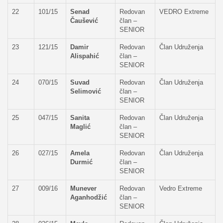
22
101/15
Senad
Redovan
VEDRO Extreme
Čaušević
član –
SENIOR
23
121/15
Damir
Redovan
Član Udruženja
Alispahić
član –
SENIOR
24
070/15
Suvad
Redovan
Član Udruženja
Selimović
član –
SENIOR
25
047/15
Sanita
Redovan
Član Udruženja
Maglić
član –
SENIOR
26
027/15
Amela
Redovan
Član Udruženja
Durmić
član –
SENIOR
27
009/16
Munever
Redovan
Vedro Extreme
Aganhodžić
član –
SENIOR