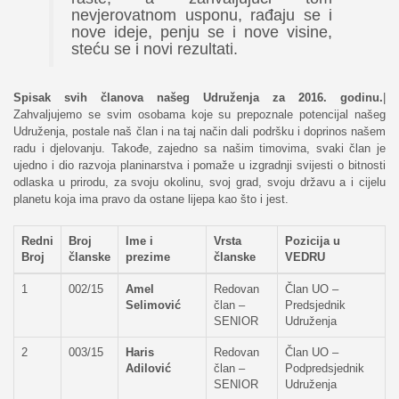
nevjerovatnom usponu, rađaju se i
nove ideje, penju se i nove visine,
steću se i novi rezultati.
Spisak svih članova našeg Udruženja za 2016. godinu.
|
Zahvaljujemo se svim osobama koje su prepoznale potencijal našeg
Udruženja, postale naš član i na taj način dali podršku i doprinos našem
radu i djelovanju. Takođe, zajedno sa našim timovima, svaki član je
ujedno i dio razvoja planinarstva i pomaže u izgradnji svijesti o bitnosti
odlaska u prirodu, za svoju okolinu, svoj grad, svoju državu a i cijelu
planetu koja ima pravo da ostane lijepa kao što i jest.
Redni
Broj
Ime i
Vrsta
Pozicija u
Broj
članske
prezime
članske
VEDRU
1
002/15
Amel
Redovan
Član UO –
Selimović
član –
Predsjednik
SENIOR
Udruženja
2
003/15
Haris
Redovan
Član UO –
Adilović
član –
Podpredsjednik
SENIOR
Udruženja