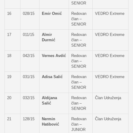
SENIOR
16
028/15
Emir Omić
Redovan
VEDRO Extreme
član –
SENIOR
17
011/15
Almir
Redovan
VEDRO Extreme
Durmić
član –
SENIOR
18
042/15
Vernes Avdić
Redovan
VEDRO Extreme
član –
SENIOR
19
031/15
Adisa Salić
Redovan
VEDRO Extreme
član –
SENIOR
20
032/15
Aldijana
Redovan
Član Udruženja
Salić
član –
SENIOR
21
128/15
Nermin
Redovan
Član Udruženja
Hatibović
član –
JUNIOR