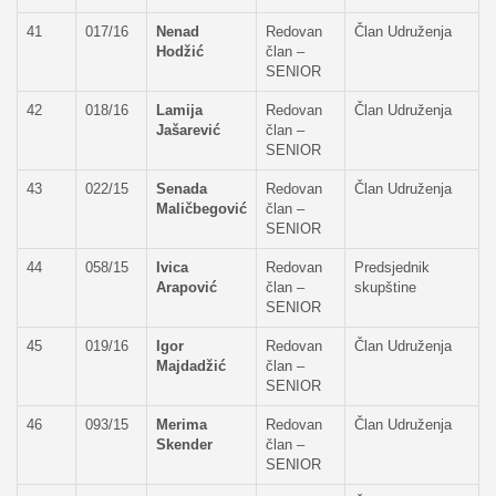
41
017/16
Nenad
Redovan
Član Udruženja
Hodžić
član –
SENIOR
42
018/16
Lamija
Redovan
Član Udruženja
Jašarević
član –
SENIOR
43
022/15
Senada
Redovan
Član Udruženja
Maličbegović
član –
SENIOR
44
058/15
Ivica
Redovan
Predsjednik
Arapović
član –
skupštine
SENIOR
45
019/16
Igor
Redovan
Član Udruženja
Majdadžić
član –
SENIOR
46
093/15
Merima
Redovan
Član Udruženja
Skender
član –
SENIOR