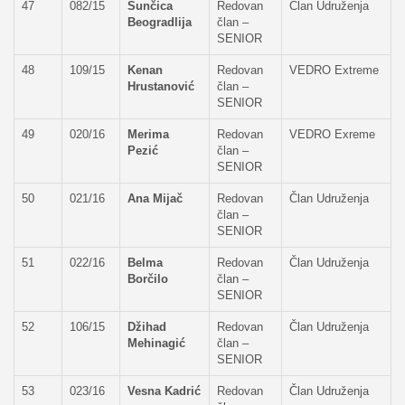
47
082/15
Sunčica
Redovan
Član Udruženja
Beogradlija
član –
SENIOR
48
109/15
Kenan
Redovan
VEDRO Extreme
Hrustanović
član –
SENIOR
49
020/16
Merima
Redovan
VEDRO Exreme
Pezić
član –
SENIOR
50
021/16
Ana Mijač
Redovan
Član Udruženja
član –
SENIOR
51
022/16
Belma
Redovan
Član Udruženja
Borčilo
član –
SENIOR
52
106/15
Džihad
Redovan
Član Udruženja
Mehinagić
član –
SENIOR
53
023/16
Vesna Kadrić
Redovan
Član Udruženja