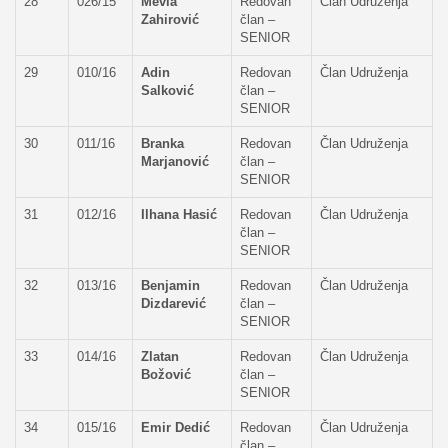
28
026/15
Mevla
Redovan
Član Udruženja
Zahirović
član –
SENIOR
29
010/16
Adin
Redovan
Član Udruženja
Salković
član –
SENIOR
30
011/16
Branka
Redovan
Član Udruženja
Marjanović
član –
SENIOR
31
012/16
Ilhana Hasić
Redovan
Član Udruženja
član –
SENIOR
32
013/16
Benjamin
Redovan
Član Udruženja
Dizdarević
član –
SENIOR
33
014/16
Zlatan
Redovan
Član Udruženja
Božović
član –
SENIOR
34
015/16
Emir Dedić
Redovan
Član Udruženja
član –