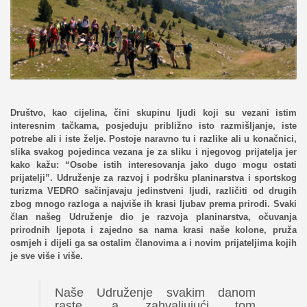
Društvo, kao cijelina, čini skupinu ljudi koji su vezani istim
interesnim tačkama, posjeduju približno isto razmišljanje, iste
potrebe ali i iste želje. Postoje naravno tu i razlike ali u konačnici,
slika svakog pojedinca vezana je za sliku i njegovog prijatelja jer
kako kažu: “Osobe istih interesovanja jako dugo mogu ostati
prijatelji”. Udruženje za razvoj i podršku planinarstva i sportskog
turizma VEDRO sačinjavaju jedinstveni ljudi, različiti od drugih
zbog mnogo razloga a najviše ih krasi ljubav prema prirodi. Svaki
član našeg Udruženje dio je razvoja planinarstva, očuvanja
prirodnih ljepota i zajedno sa nama krasi naše kolone, pruža
osmjeh i dijeli ga sa ostalim članovima a i novim prijateljima kojih
je sve više i više.
Naše Udruženje svakim danom
raste, a zahvaljujući tom