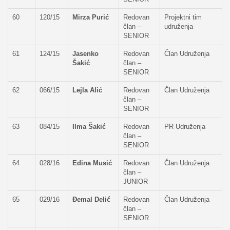
60
120/15
Mirza Purić
Redovan
Projektni tim
član –
udruženja
SENIOR
61
124/15
Jasenko
Redovan
Član Udruženja
Šakić
član –
SENIOR
62
066/15
Lejla Alić
Redovan
Član Udruženja
član –
SENIOR
63
084/15
Ilma Šakić
Redovan
PR Udruženja
član –
SENIOR
64
028/16
Edina Musić
Redovan
Član Udruženja
član –
JUNIOR
65
029/16
Đemal Delić
Redovan
Član Udruženja
član –
SENIOR