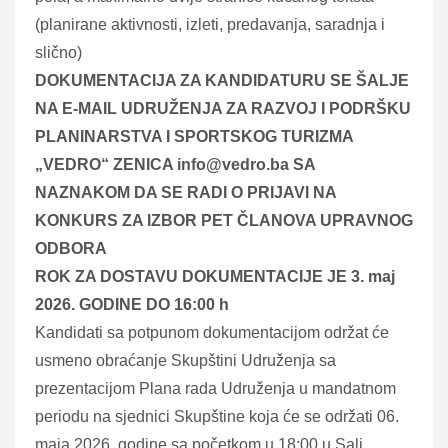
(planirane aktivnosti, izleti, predavanja, saradnja i
slično)
DOKUMENTACIJA ZA KANDIDATURU SE ŠALJE
NA E-MAIL UDRUŽENJA ZA RAZVOJ I PODRŠKU
PLANINARSTVA I SPORTSKOG TURIZMA
„VEDRO“ ZENICA info@vedro.ba SA
NAZNAKOM DA SE RADI O PRIJAVI NA
KONKURS ZA IZBOR PET ČLANOVA UPRAVNOG
ODBORA
ROK ZA DOSTAVU DOKUMENTACIJE JE 3. maj
2026. GODINE DO 16:00 h
Kandidati sa potpunom dokumentacijom održat će
usmeno obraćanje Skupštini Udruženja sa
prezentacijom Plana rada Udruženja u mandatnom
periodu na sjednici Skupštine koja će se održati 06.
maja 2026. godine sa početkom u 18:00 u Sali