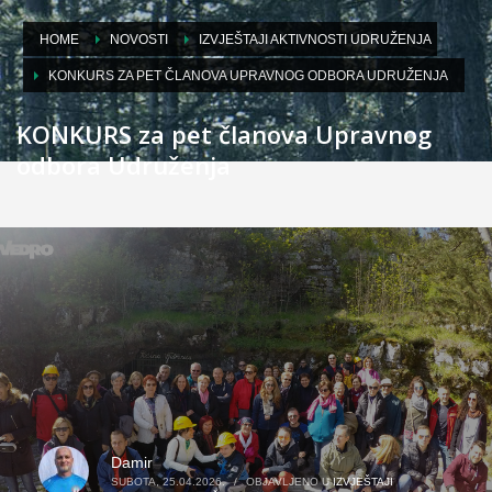
HOME
NOVOSTI
IZVJEŠTAJI AKTIVNOSTI UDRUŽENJA
KONKURS ZA PET ČLANOVA UPRAVNOG ODBORA UDRUŽENJA
KONKURS za pet članova Upravnog
odbora Udruženja
Damir
SUBOTA, 25.04.2026.
/
OBJAVLJENO U
IZVJEŠTAJI