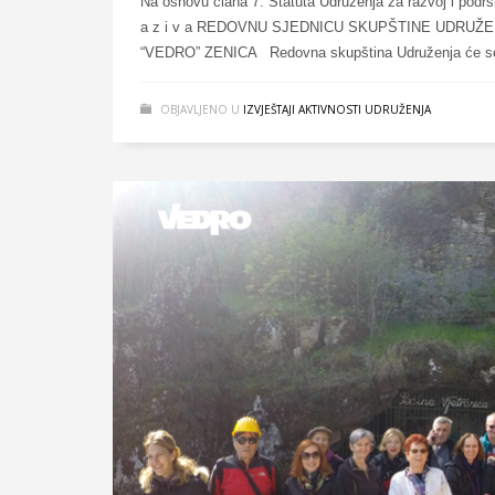
Na osnovu člana 7. Statuta Udruženja za razvoj i podrš
a z i v a REDOVNU SJEDNICU SKUPŠTINE UDRUŽ
“VEDRO” ZENICA Redovna skupština Udruženja će se odr
OBJAVLJENO U
IZVJEŠTAJI AKTIVNOSTI UDRUŽENJA