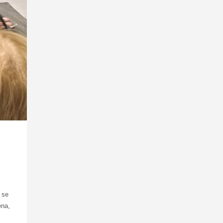
 se
ena,