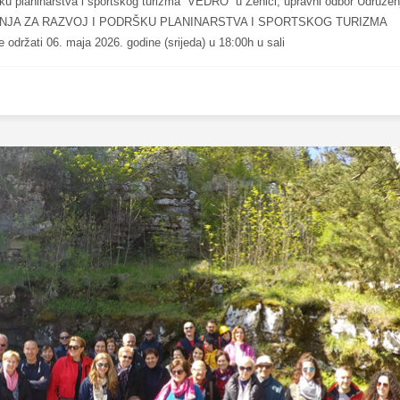
ku planinarstva i sportskog turizma “VEDRO” u Zenici, upravni odbor Udružen
ENJA ZA RAZVOJ I PODRŠKU PLANINARSTVA I SPORTSKOG TURIZMA
žati 06. maja 2026. godine (srijeda) u 18:00h u sali