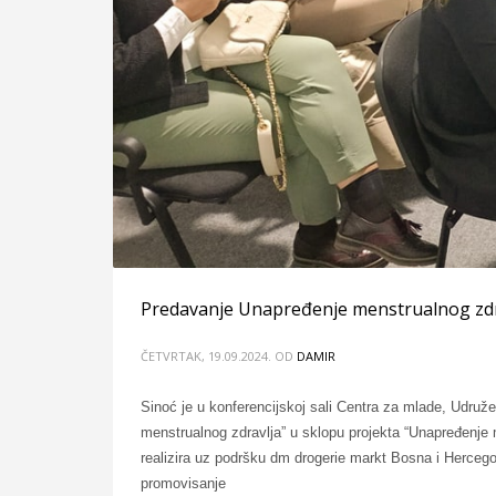
Predavanje Unapređenje menstrualnog zdr
ČETVRTAK, 19.09.2024.
OD
DAMIR
Sinoć je u konferencijskoj sali Centra za mlade, Udruž
menstrualnog zdravlja” u sklopu projekta “Unapređenje m
realizira uz podršku dm drogerie markt Bosna i Hercego
promovisanje