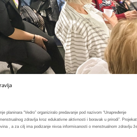
avlja
enje planinara “Vedro” organiziralo predavanje pod nazivom “Unapređenje
enstrualnog zdravlja kroz edukativne aktivnosti i boravak u prirodi”. Projekat
vina , a za cilj ima podizanje nivoa informisanosti o menstrualnom zdravlju ž