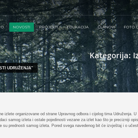
RO
NOVOSTI
PROJEKTI
EDUKACIJA
ČLANOVI
FOTO G
Kategorija: I
STI UDRUŽENJA"
vne izlete organizovane od strane Upravnog odbora i cijelog tima Udruženja. U
odaci samog izleta i ostale pojedinosti vezane za izlet kao što je precizniji op
koje su prednosti samog izleta. Pored svega navedenog bit će izvještaj i o uče