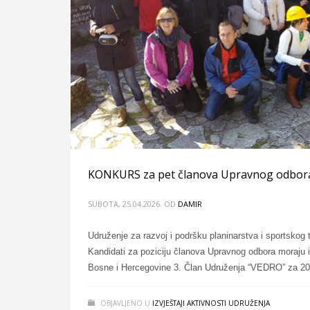
KONKURS za pet članova Upravnog odbor
SUBOTA, 25.04.2026.
OD
DAMIR
Udruženje za razvoj i podršku planinarstva i sportskog
Kandidati za poziciju članova Upravnog odbora moraju is
Bosne i Hercegovine 3. Član Udruženja “VEDRO” za 2026
OBJAVLJENO U
IZVJEŠTAJI AKTIVNOSTI UDRUŽENJA