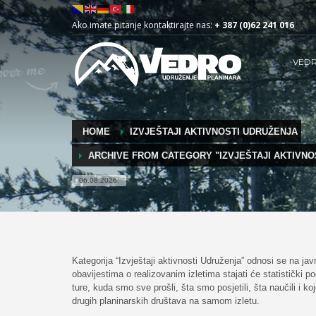
Ako imate pitanje kontaktirajte nas:
+ 387 (0)62 241 016
VED
HOME
IZVJEŠTAJI AKTIVNOSTI UDRUŽENJA
ARCHIVE FROM CATEGORY "IZVJEŠTAJI AKTIVNO
06.08.2026.
Kategorija “Izvještaji aktivnosti Udruženja” odnosi se na ja
obavijestima o realizovanim izletima stajati će statistički p
ture, kuda smo sve prošli, šta smo posjetili, šta naučili i 
drugih planinarskih društava na samom izletu.