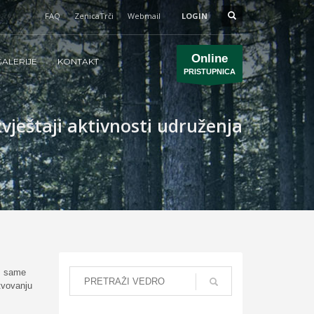
FAQ
ZenicaTrči
Webmail
LOGIN
Online
ALERIJE
KONTAKT
PRISTUPNICA
zvještaji aktivnosti udruženja
is same
stvovanju