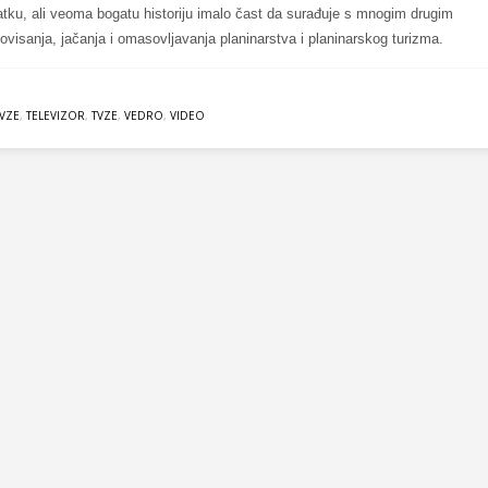
tku, ali veoma bogatu historiju imalo čast da surađuje s mnogim drugim
visanja, jačanja i omasovljavanja planinarstva i planinarskog turizma.
VZE
,
TELEVIZOR
,
TVZE
,
VEDRO
,
VIDEO