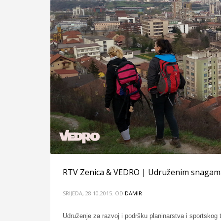
RTV Zenica & VEDRO | Udruženim snagama k
SRIJEDA, 28.10.2015.
OD
DAMIR
Udruženje za razvoj i podršku planinarstva i sportskog