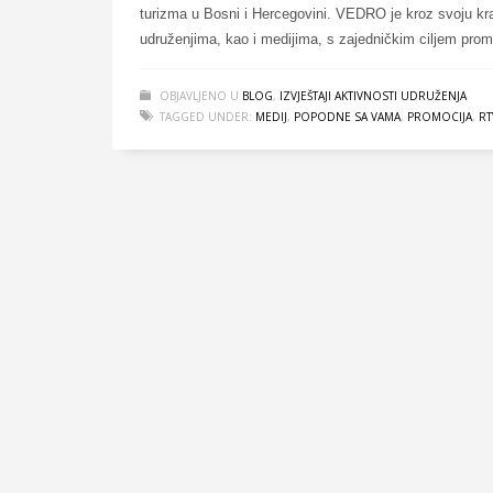
turizma u Bosni i Hercegovini. VEDRO je kroz svoju kra
udruženjima, kao i medijima, s zajedničkim ciljem promo
OBJAVLJENO U
BLOG
,
IZVJEŠTAJI AKTIVNOSTI UDRUŽENJA
TAGGED UNDER:
MEDIJ
,
POPODNE SA VAMA
,
PROMOCIJA
,
RT