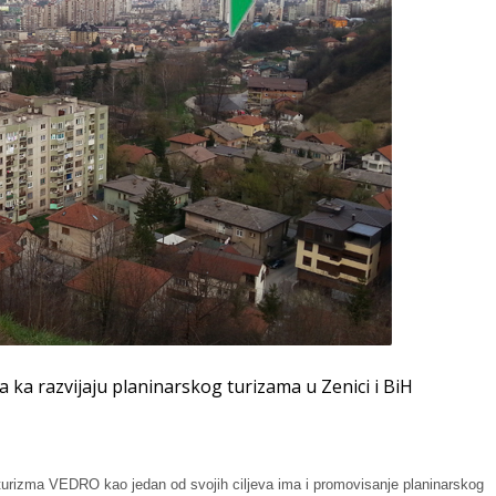
a razvijaju planinarskog turizama u Zenici i BiH
 turizma VEDRO kao jedan od svojih ciljeva ima i promovisanje planinarskog