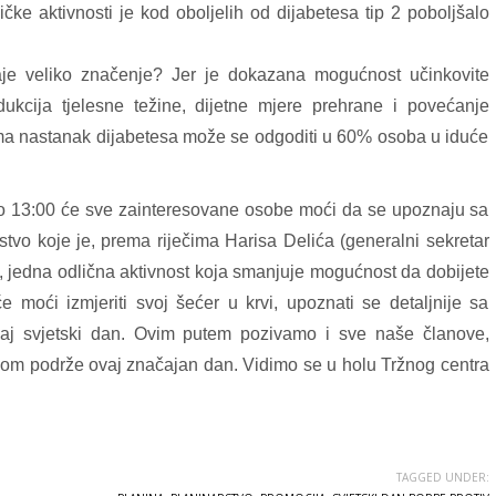
zičke aktivnosti je kod oboljelih od dijabetesa tip 2 poboljšalo
je veliko značenje? Jer je dokazana mogućnost učinkovite
redukcija tjelesne težine, dijetne mjere prehrane i povećanje
ima nastanak dijabetesa može se odgoditi u 60% osoba u iduće
do 13:00 će sve zainteresovane osobe moći da se upoznaju sa
tvo koje je, prema riječima Harisa Delića (generalni sekretar
, jedna odlična aktivnost koja smanjuje mogućnost da dobijete
 moći izmjeriti svoj šećer u krvi, upoznati se detaljnije sa
ovaj svjetski dan. Ovim putem pozivamo i sve naše članove,
skom podrže ovaj značajan dan. Vidimo se u holu Tržnog centra
TAGGED UNDER: