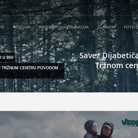
RO
NOVOSTI
PROJEKTI
EDUKACIJA
ČLANOVI
FOTO G
Savez Dijabeti
 U BIH
Tržnom cen
 U TRŽNOM CENTRU POVODOM