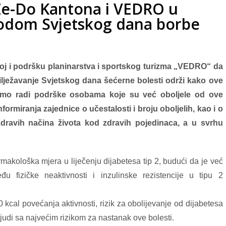
 Ze-Do Kantona i VEDRO u
odom Svjetskog dana borbe
zvoj i podršku planinarstva i sportskog turizma „VEDRO“ da
bilježavanje Svjetskog dana šećerne bolesti održi kako ove
amo radi podrške osobama koje su već oboljele od ove
nfo
rmiranja zajednice o učestalosti i broju oboljelih, kao i o
 zdravih načina života kod zdravih pojedinaca, a u svrhu
rmakološka mjera u liječenju dijabetesa tip 2, budući da je već
đu fizičke neaktivnosti i inzulinske rezistencije u tipu 2
 kcal povećanja aktivnosti, rizik za obolijevanje od dijabetesa
judi sa najvećim rizikom za nastanak ove bolesti.