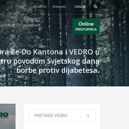
FAQ
ZenicaTrči
Webmail
LOGIN
Online
ALERIJE
KONTAKT
PRISTUPNICA
čara Ze-Do Kantona i VEDRO u
tru povodom Svjetskog dana
borbe protiv dijabetesa.