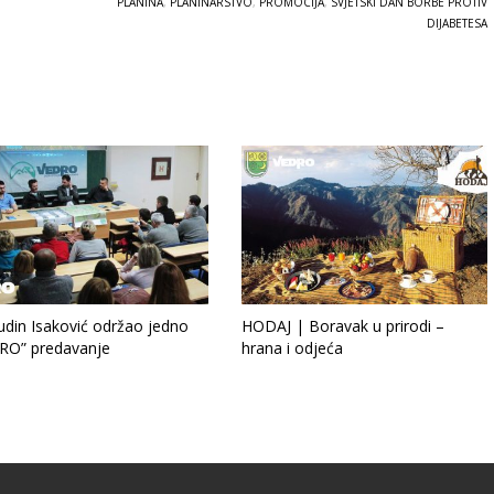
PLANINA
,
PLANINARSTVO
,
PROMOCIJA
,
SVJETSKI DAN BORBE PROTIV
DIJABETESA
udin Isaković održao jedno
HODAJ | Boravak u prirodi –
RO” predavanje
hrana i odjeća