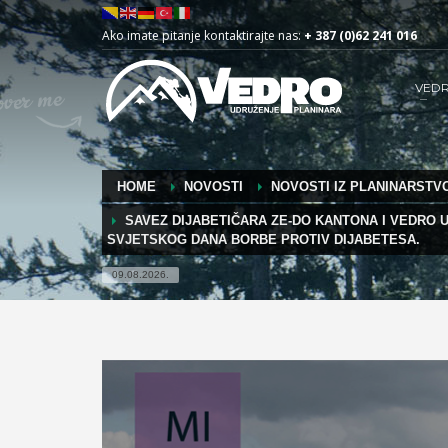
Ako imate pitanje kontaktirajte nas:
+ 387 (0)62 241 016
VED
HOME
NOVOSTI
NOVOSTI IZ PLANINARSTVO
SAVEZ DIJABETIČARA ZE-DO KANTONA I VEDRO
SVJETSKOG DANA BORBE PROTIV DIJABETESA.
09.08.2026.