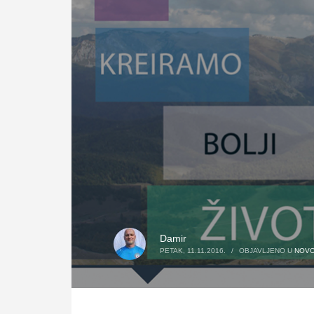
Damir
PETAK, 11.11.2016.
/
OBJAVLJENO U
NOVO