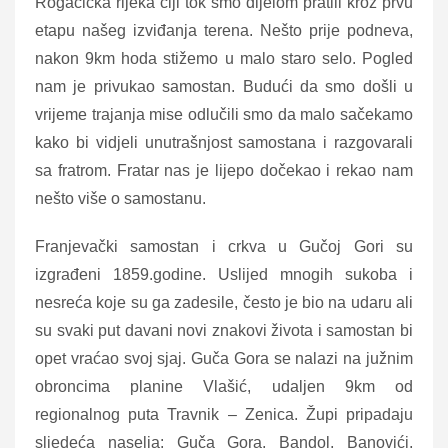
Rogačička rijeka čiji tok smo dijelom pratili kroz prvu
etapu našeg izviđanja terena. Nešto prije podneva,
nakon 9km hoda stižemo u malo staro selo. Pogled
nam je privukao samostan. Budući da smo došli u
vrijeme trajanja mise odlučili smo da malo sačekamo
kako bi vidjeli unutrašnjost samostana i razgovarali
sa fratrom. Fratar nas je lijepo dočekao i rekao nam
nešto više o samostanu.
Franjevački samostan i crkva u Gučoj Gori su
izgrađeni 1859.godine. Uslijed mnogih sukoba i
nesreća koje su ga zadesile, često je bio na udaru ali
su svaki put davani novi znakovi života i samostan bi
opet vraćao svoj sjaj. Guča Gora se nalazi na južnim
obroncima planine Vlašić, udaljen 9km od
regionalnog puta Travnik – Zenica. Župi pripadaju
sljedeća naselja: Guča Gora, Bandol, Banovići,