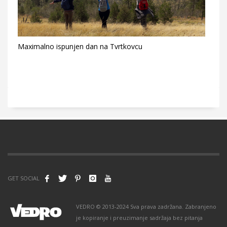
Maximalno ispunjen dan na Tvrtkovcu
GET SOCIAL
VEDRO © 2013-2024 Sva prava zadržana. Zabranjeno
je kopiranje i preuzimanje sadržaja bez pitanja