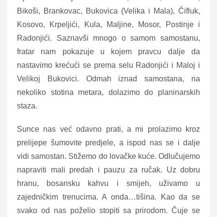
Bikoši, Brankovac, Bukovica (Velika i Mala), Čifluk,
Kosovo, Krpeljići, Kula, Maljine, Mosor, Postinje i
Radonjići. Saznavši mnogo o samom samostanu,
fratar nam pokazuje u kojem pravcu dalje da
nastavimo krećući se prema selu Radonjići i Maloj i
Velikoj Bukovici. Odmah iznad samostana, na
nekoliko stotina metara, dolazimo do planinarskih
staza.
Sunce nas već odavno prati, a mi prolazimo kroz
prelijepe šumovite predjele, a ispod nas se i dalje
vidi samostan. Stižemo do lovačke kuće. Odlučujemo
napraviti mali predah i pauzu za ručak. Uz dobru
hranu, bosansku kahvu i smijeh, uživamo u
zajedničkim trenucima. A onda…tišina. Kao da se
svako od nas poželio stopiti sa prirodom. Čuje se