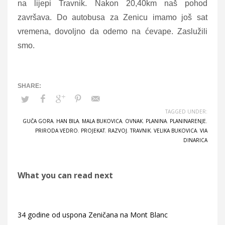
na lijepi Travnik. Nakon 20,40km naš pohod
završava. Do autobusa za Zenicu imamo još sat
vremena, dovoljno da odemo na ćevape. Zaslužili
smo.
TAGGED UNDER:
GUČA GORA
,
HAN BILA
,
MALA BUKOVICA
,
OVNAK
,
PLANINA
,
PLANINARENJE
,
PRIRODA VEDRO
,
PROJEKAT
,
RAZVOJ
,
TRAVNIK
,
VELIKA BUKOVICA
,
VIA
DINARICA
What you can read next
34 godine od uspona Zeničana na Mont Blanc