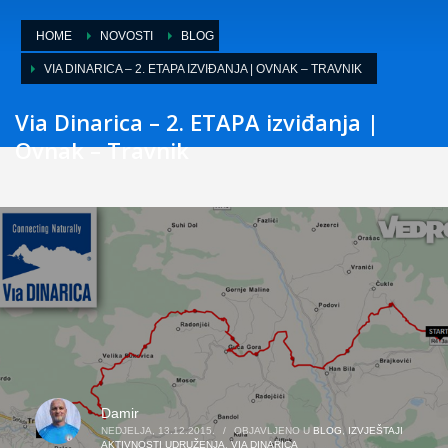
HOME
NOVOSTI
BLOG
VIA DINARICA – 2. ETAPA IZVIĐANJA | OVNAK – TRAVNIK
Via Dinarica – 2. ETAPA izviđanja |
Ovnak – Travnik
Damir
NEDJELJA, 13.12.2015.
/
OBJAVLJENO U
BLOG
,
IZVJEŠTAJI
AKTIVNOSTI UDRUŽENJA
,
VIA DINARICA