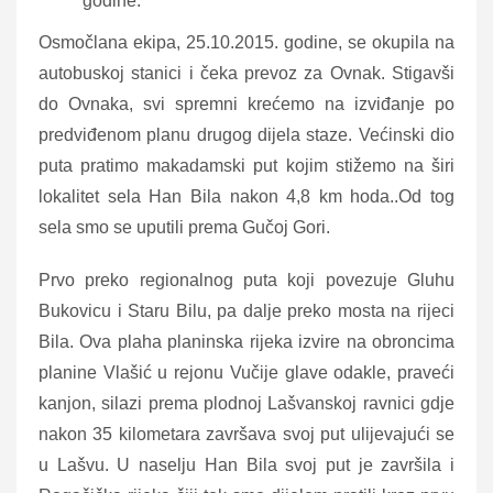
godine.
Osmočlana ekipa, 25.10.2015. godine, se okupila na
autobuskoj stanici i čeka prevoz za Ovnak. Stigavši
do Ovnaka, svi spremni krećemo na izviđanje po
predviđenom planu drugog dijela staze. Većinski dio
puta pratimo makadamski put kojim stižemo na širi
lokalitet sela Han Bila nakon 4,8 km hoda..Od tog
sela smo se uputili prema Gučoj Gori.
Prvo preko regionalnog puta koji povezuje Gluhu
Bukovicu i Staru Bilu, pa dalje preko mosta na rijeci
Bila. Ova plaha planinska rijeka izvire na obroncima
planine Vlašić u rejonu Vučije glave odakle, praveći
kanjon, silazi prema plodnoj Lašvanskoj ravnici gdje
nakon 35 kilometara završava svoj put ulijevajući se
u Lašvu. U naselju Han Bila svoj put je završila i