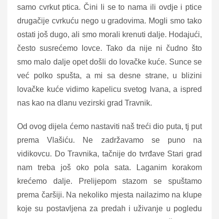
samo cvrkut ptica. Čini li se to nama ili ovdje i ptice
drugačije cvrkuću nego u gradovima. Mogli smo tako
ostati još dugo, ali smo morali krenuti dalje. Hodajući,
često susrećemo lovce. Tako da nije ni čudno što
smo malo dalje opet došli do lovačke kuće. Sunce se
već polko spušta, a mi sa desne strane, u blizini
lovačke kuće vidimo kapelicu svetog Ivana, a ispred
nas kao na dlanu vezirski grad Travnik.
Od ovog dijela ćemo nastaviti naš treći dio puta, tj put
prema Vlašiću. Ne zadržavamo se puno na
vidikovcu. Do Travnika, tačnije do tvrđave Stari grad
nam treba još oko pola sata. Laganim korakom
krećemo dalje. Prelijepom stazom se spuštamo
prema čaršiji. Na nekoliko mjesta nailazimo na klupe
koje su postavljena za predah i uživanje u pogledu