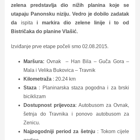
zelena predstavlja dio nižih planina koje se
utapaju Panonsku niziju. Vedro je dobilo zadatak
da
ispita
i markira dio zelene linije i to od
Bistričaka do planine Vlašić.
Izviđanje prve etape počeli smo 02.08.2015.
Maršura:
Ovnak – Han Bila – Guča Gora –
Mala i Velika Bukovica – Travnik
Kilometraža
: 20.24 km
Staza
: Planinarska staza pogodna i za brski
biciklizam
Dostupnost prijevoza
: Autobusom za Ovnak,
šetnja do Travnika i ponovo autobusom za
Zenicu.
Najpogodniji period za šetnju
: Tokom cijele