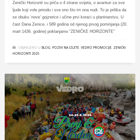
Zenički Horizonti su priča o 4 strane svijeta, o avanturi za sve
ljude koji vole prirodu i sve ono što im ona nudi. To je prilika da
se obuku ‘nove’ gojzerice i učine prvi koraci u planinarstvu. U
čast Dana Zenice, i 589 godina od njenog prvog pominjanja (20.
mart 1436. godine) poklanjamo “ZENIČKE HORIZONTE”
OBJAVLJENO U
BLOG
,
POZIVI NA IZLETE
,
VEDRO PROMOCIJE
,
ZENIČKI
HORIZONTI 2025