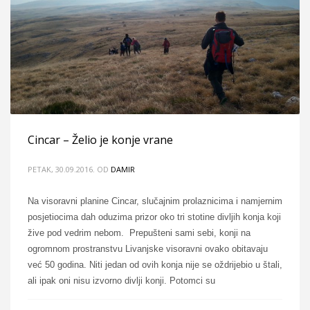
Cincar – Želio je konje vrane
PETAK, 30.09.2016.
OD
DAMIR
Na visoravni planine Cincar, slučajnim prolaznicima i namjernim
posjetiocima dah oduzima prizor oko tri stotine divljih konja koji
žive pod vedrim nebom. Prepušteni sami sebi, konji na
ogromnom prostranstvu Livanjske visoravni ovako obitavaju
već 50 godina. Niti jedan od ovih konja nije se oždrijebio u štali,
ali ipak oni nisu izvorno divlji konji. Potomci su