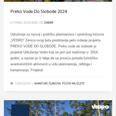
Preko Vode Do Slobode 2024
UTORAK, 20.08.2024.
OD
DAMIR
Udruženje za razvoj i podršku planinarstva i sportskog turizma
„VEDRO“ Zenica ovog ljeta predstavlja peto izdanje projekta
PREKO VODE DO SLOBODE. Preko vode do slobode je
projekat Udruženja Vedro koji se prvi put realizirao u 2014.
godini, a nastao je iz ideje da se poveća ponuda turističko-
avanturističkih aktivnosti u vidu planinarenja, raftinga i
kampovanja. Projekat
OBJAVLJENO U
AVANTURE ČLANOVA
,
POZIVI NA IZLETE