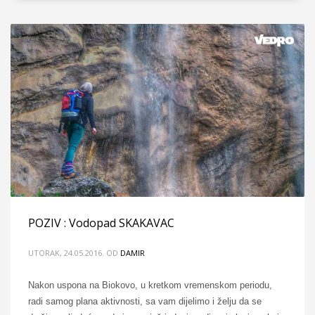
POZIV : Vodopad SKAKAVAC
UTORAK, 24.05.2016.
OD
DAMIR
Nakon uspona na Biokovo, u kretkom vremenskom periodu,
radi samog plana aktivnosti, sa vam dijelimo i želju da se