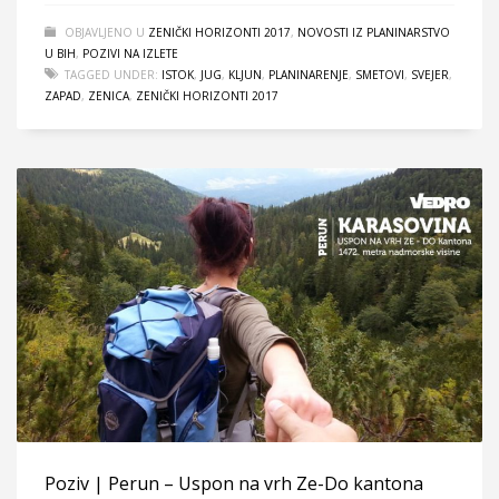
OBJAVLJENO U
ZENIČKI HORIZONTI 2017
,
NOVOSTI IZ PLANINARSTVO
U BIH
,
POZIVI NA IZLETE
TAGGED UNDER:
ISTOK
,
JUG
,
KLJUN
,
PLANINARENJE
,
SMETOVI
,
SVEJER
,
ZAPAD
,
ZENICA
,
ZENIČKI HORIZONTI 2017
Poziv | Perun – Uspon na vrh Ze-Do kantona