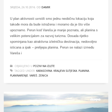
SRIJEDA, 26.10.2016.
OD
DAMIR
U plan aktivnosti uvrstili smo jednu neobičnu lokaciju koja
takođe mora da bude istražena i moramo da je što više
upoznamo. Perun kod Vareša je manje poznata, ali planina s
velikim potencijalom za razvoj turizma. Dosada rijetko
spominjana kao atraktivna izletnička destinacija, nedovoljno
isticana a ipak – prelijepa planina. Perun se nalazi između
Vareša i
OBJAVLJENO U
POZIVI NA IZLETE
TAGGED UNDER:
KARASOVINA
,
KRALJEVA SUTJESKA
,
PLANINA
,
PLANINARENJE
,
VAREŠ
,
ZENICA