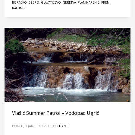
BORAČKO JEZERO
,
GLAVATIĆEVO
,
NERETVA
,
PLANINARENJE
,
PRENJ
,
RAFTING
Vlašić Summer Patrol – Vodopad Ugrić
PONEDJELJAK, 11.07.2016.
OD
DAMIR