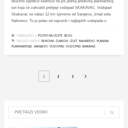
družimo sljedeće sedmice na još jednoj predivnoj planinarskoj
turi koja će zahvatiti prelijepi vodopad SKAKAVAC. Vodopad
Skakavac se nalazi 12 km sjeverno od Sarajeva, iznad sela
Nahorevo. To je jedan od najvećih i najljepših vodopada u
OBJAVLJENO U
POZIVI NA IZLETE
,
BLOG
TAGGED UNDER:
BUKOVIK
,
ČLANOVI
,
IZLET
,
NAHAREVO
,
PLANINA
,
PLANINARENJE
,
SARAJEVO
,
VODOPAD
,
VODOPAD SKAKAVAC
2
3
1