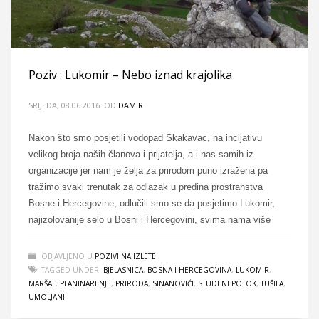
Poziv : Lukomir – Nebo iznad krajolika
SRIJEDA, 08.06.2016.
OD
DAMIR
Nakon što smo posjetili vodopad Skakavac, na incijativu
velikog broja naših članova i prijatelja, a i nas samih iz
organizacije jer nam je želja za prirodom puno izražena pa
tražimo svaki trenutak za odlazak u predina prostranstva
Bosne i Hercegovine, odlučili smo se da posjetimo Lukomir,
najizolovanije selo u Bosni i Hercegovini, svima nama više
OBJAVLJENO U
POZIVI NA IZLETE
TAGGED UNDER:
BJELASNICA
,
BOSNA I HERCEGOVINA
,
LUKOMIR
,
MARŠAL
,
PLANINARENJE
,
PRIRODA
,
SINANOVIĆI
,
STUDENI POTOK
,
TUŠILA
,
UMOLJANI