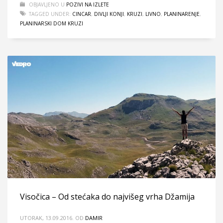
OBJAVLJENO U
POZIVI NA IZLETE
TAGGED UNDER:
CINCAR
,
DIVLJI KONJI
,
KRUZI
,
LIVNO
,
PLANINARENJE
,
PLANINARSKI DOM KRUZI
Visočica – Od stećaka do najvišeg vrha Džamija
UTORAK, 13.09.2016.
OD
DAMIR