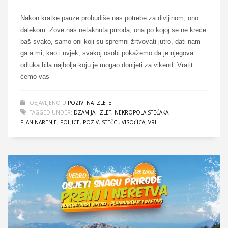
Nakon kratke pauze probudiše nas potrebe za divljinom, ono
dalekom. Zove nas netaknuta priroda, ona po kojoj se ne kreće
baš svako, samo oni koji su spremni žrtvovati jutro, dati nam
ga a mi, kao i uvjek, svakoj osobi pokažemo da je njegova
odluka bila najbolja koju je mogao donijeti za vikend. Vratit
ćemo vas
OBJAVLJENO U
POZIVI NA IZLETE
TAGGED UNDER:
DZAMIJA
,
IZLET
,
NEKROPOLA STEĆAKA
,
PLANINARENJE
,
POLJICE
,
POZIV
,
STEČCI
,
VISOČICA
,
VRH