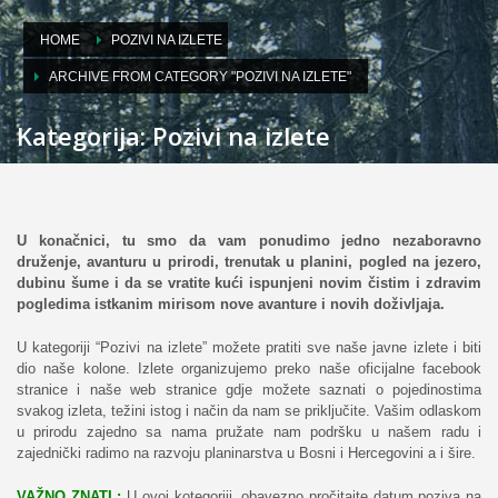
HOME
POZIVI NA IZLETE
ARCHIVE FROM CATEGORY "POZIVI NA IZLETE"
Kategorija: Pozivi na izlete
U konačnici, tu smo da vam ponudimo jedno nezaboravno
druženje, avanturu u prirodi, trenutak u planini, pogled na jezero,
dubinu šume i da se vratite kući ispunjeni novim čistim i zdravim
pogledima istkanim mirisom nove avanture i novih doživljaja.
U kategoriji “Pozivi na izlete” možete pratiti sve naše javne izlete i biti
dio naše kolone. Izlete organizujemo preko naše oficijalne facebook
stranice i naše web stranice gdje možete saznati o pojedinostima
svakog izleta, težini istog i način da nam se priključite. Vašim odlaskom
u prirodu zajedno sa nama pružate nam podršku u našem radu i
zajednički radimo na razvoju planinarstva u Bosni i Hercegovini a i šire.
VAŽNO ZNATI :
U ovoj kotegoriji, obavezno pročitajte datum poziva na