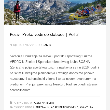
Poziv : Preko vode do slobode | Vol. 3
NEDJELJA, 17.07.2016.
OD
DAMIR
Saradnja Udruženja za razvoj i podršku sportskog turizma
VEDRO iz Zenice i Sportsko rekreativnog kluba BOSNA
(Zenica) u polju sportskog turizma nastavlja se i u 2016. godini
pa svim ljubiteljima planinarenja i raftinga donosimo ponovo
nezaboravni adrenalinski vikend i to sa novom avanturom na
predivnom Prenju i prekrasnoj Neretvi . Radi se o jedinstvenom
adrenalinskom
OBJAVLJENO U
POZIVI NA IZLETE
TAGGED UNDER:
ADRENALIN
,
ADRENALINSKI VIKEND
,
AVANTURA
,