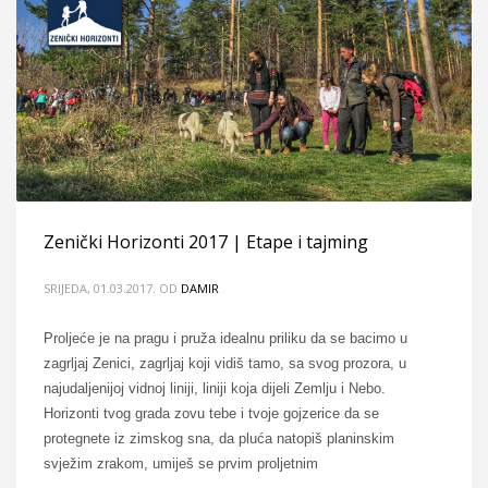
Zenički Horizonti 2017 | Etape i tajming
SRIJEDA, 01.03.2017.
OD
DAMIR
Proljeće je na pragu i pruža idealnu priliku da se bacimo u
zagrljaj Zenici, zagrljaj koji vidiš tamo, sa svog prozora, u
najudaljenijoj vidnoj liniji, liniji koja dijeli Zemlju i Nebo.
Horizonti tvog grada zovu tebe i tvoje gojzerice da se
protegnete iz zimskog sna, da pluća natopiš planinskim
svježim zrakom, umiješ se prvim proljetnim