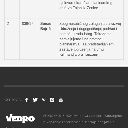
djelovao i kao član planinarskog
društva Tajan iz Zenice.
2
038/17
Senad
Zbog nesebičnog zalaganja za razvoj
Bajrić
Udruženja i dugogodišnjoj podršci i
pomoći u radu istog. Takođe se
zahvaljujemo i na promociji
planinarstva i sa predstavljanjem
zastave Udruženja na vrhu
Kilimandjaro u Tanzaniji.
GET SOCIAL
VEDRO © 2013-2024 Sva prava zadržana. Zabranjeno
je kopiranje i preuzimanje sadržaja bez pitanja