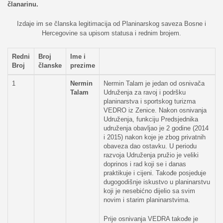
članarinu.
Izdaje im se članska legitimacija od Planinarskog saveza Bosne i
Hercegovine sa upisom statusa i rednim brojem.
Redni
Broj
Ime i
Broj
članske
prezime
1
Nermin
Nermin Talam je jedan od osnivača
Talam
Udruženja za ravoj i podršku
planinarstva i sportskog turizma
VEDRO iz Zenice. Nakon osnivanja
Udruženja, funkciju Predsjednika
udruženja obavljao je 2 godine (2014
i 2015) nakon koje je zbog privatnih
obaveza dao ostavku. U periodu
razvoja Udruženja pružio je veliki
doprinos i rad koji se i danas
praktikuje i cijeni. Takođe posjeduje
dugogodišnje iskustvo u planinarstvu
koji je nesebićno dijelio sa svim
novim i starim planinarstvima.
Prije osnivanja VEDRA takođe je