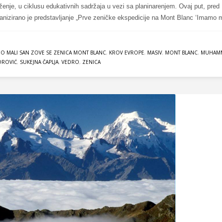
ruženje, u ciklusu edukativnih sadržaja u vezi sa planinarenjem. Ovaj put, pred
ganizirano je predstavljanje „Prve zeničke ekspedicije na Mont Blanc ‘Imamo m
O MALI SAN ZOVE SE ZENICA MONT BLANC
,
KROV EVROPE
,
MASIV
,
MONT BLANC
,
MUHAM
OROVIĆ
,
SUKEJNA ČAPLJA
,
VEDRO
,
ZENICA