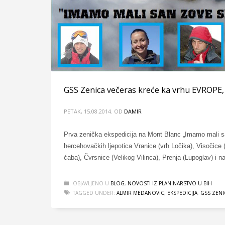
GSS Zenica večeras kreće ka vrhu EVROPE,
PETAK, 15.08.2014.
OD
DAMIR
Prva zenička ekspedicija na Mont Blanc „Imamo mali s
hercehovačkih ljepotica Vranice (vrh Ločika), Visočice
ćaba), Čvrsnice (Velikog Vilinca), Prenja (Lupoglav) i 
OBJAVLJENO U
BLOG
,
NOVOSTI IZ PLANINARSTVO U BIH
TAGGED UNDER:
ALMIR MEDANOVIC
,
EKSPEDICIJA
,
GSS ZENI