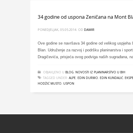
34 godine od uspona Zeničana na Mont Bl
PONEDJELJAK, 05.05.2014.
OD
DAMIR
Ove godine se navršava 34 godine od velikog uspjeha še
Blan. Udruženje za razvoj i podršku planinarstva i sp
Dragičevića, prisjeća ovog podviga naših sugrađana, n
OBJAVLJENO U
BLOG
,
NOVOSTI IZ PLANINARSTVO U BIH
TAGGED UNDER:
ALPE
,
EDIN DURMO
,
EDIN KUNDALIĆ
,
EKSPE
HODŽIĆ MUSTO
,
USPON