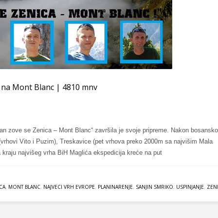
 na Mont Blanc | 4810 mnv
an zove se Zenica – Mont Blanc“ završila je svoje pripreme. Nakon bosansko
 (vrhovi Vito i Puzim), Treskavice (pet vrhova preko 2000m sa najvišim Mala
na kraju najvišeg vrha BiH Maglića ekspedicija kreće na put
CA
,
MONT BLANC
,
NAJVECI VRH EVROPE
,
PLANINARENJE
,
SANJIN SMRIKO
,
USPINJANJE
,
ZEN