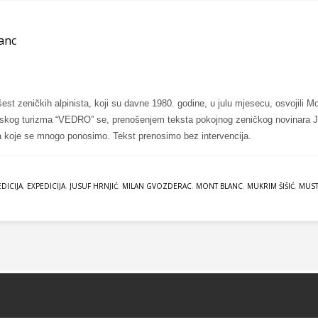
anc
st zeničkih alpinista, koji su davne 1980. godine, u julu mjesecu, osvojili M
ortskog turizma “VEDRO” se, prenošenjem teksta pokojnog zeničkog novinara 
a koje se mnogo ponosimo. Tekst prenosimo bez intervencija.
DICIJA
,
EXPEDICIJA
,
JUSUF HRNJIĆ
,
MILAN GVOZDERAC
,
MONT BLANC
,
MUKRIM ŠIŠIĆ
,
MUST