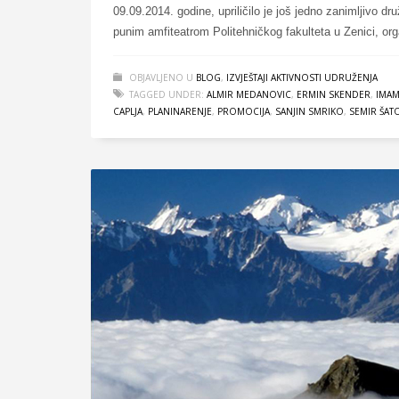
09.09.2014. godine, upriličilo je još jedno zanimljivo d
punim amfiteatrom Politehničkog fakulteta u Zenici, or
OBJAVLJENO U
BLOG
,
IZVJEŠTAJI AKTIVNOSTI UDRUŽENJA
TAGGED UNDER:
ALMIR MEDANOVIC
,
ERMIN SKENDER
,
IMAM
CAPLJA
,
PLANINARENJE
,
PROMOCIJA
,
SANJIN SMRIKO
,
SEMIR ŠAT