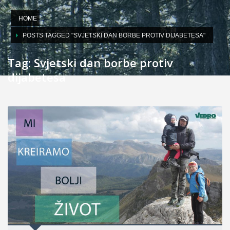
HOME
POSTS TAGGED "SVJETSKI DAN BORBE PROTIV DIJABETESA"
Tag: Svjetski dan borbe protiv
dijabetesa