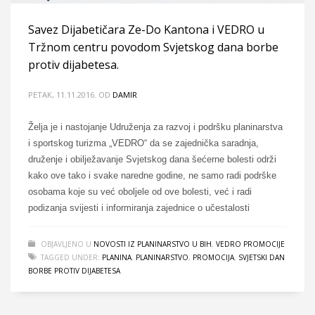
Savez Dijabetičara Ze-Do Kantona i VEDRO u
Tržnom centru povodom Svjetskog dana borbe
protiv dijabetesa.
PETAK, 11.11.2016.
OD
DAMIR
Želja je i nastojanje Udruženja za razvoj i podršku planinarstva
i sportskog turizma „VEDRO“ da se zajednička saradnja,
druženje i obilježavanje Svjetskog dana šećerne bolesti održi
kako ove tako i svake naredne godine, ne samo radi podrške
osobama koje su već oboljele od ove bolesti, već i radi
podizanja svijesti i informiranja zajednice o učestalosti
OBJAVLJENO U
NOVOSTI IZ PLANINARSTVO U BIH
,
VEDRO PROMOCIJE
TAGGED UNDER:
PLANINA
,
PLANINARSTVO
,
PROMOCIJA
,
SVJETSKI DAN
BORBE PROTIV DIJABETESA