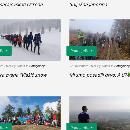
 sarajevskog Ozrena
Sniježna Jahorina
više +
Pročitaj više +
ra 2021
By Damir
in
Fotogalerija
22 Novembra 2021
By Damir
in
Fotogalerij
ra zvana “Vlašić snow
Mi smo posadili drvo. A ti?
više +
Pročitaj više +