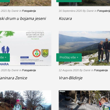
a 2021
By Damir
in
Fotogalerija
16 Septembra 2020
By Damir
in
Fotogalerij
vski drum u bojama jeseni
Kozara
više +
Pročitaj više +
a 2020
By Damir
in
Fotogalerija
12 Augusta 2020
By Damir
in
Fotogalerija
laninara Zenice
Vran-Blidinje