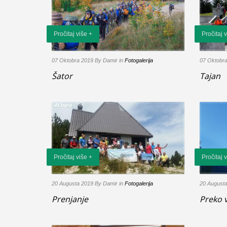
Pročitaj više +
Pročitaj 
07 Oktobra 2019
By Damir
in
Fotogalerija
07 Oktobr
Šator
Tajan
Pročitaj više +
Pročitaj 
20 Augusta 2019
By Damir
in
Fotogalerija
20 August
Prenjanje
Preko 