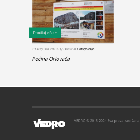
Pročitaj više +
13 Augusta 2019
By Damir
in
Fotogalerija
Pećina Orlovača
VEDRO © 2013-2024 Sva prava zadržana. 