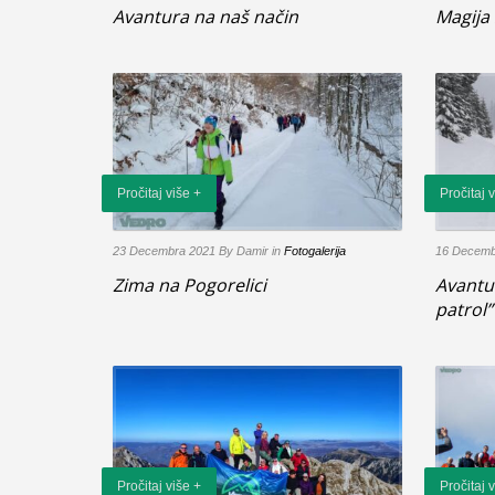
Avantura na naš način
Magija
Pročitaj više +
Pročitaj 
23 Decembra 2021
By Damir
in
Fotogalerija
16 Decemb
Zima na Pogorelici
Avantu
patrol”
Pročitaj više +
Pročitaj 