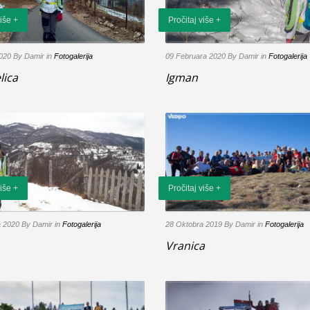
više +
Pročitaj više +
2020
By Damir
in
Fotogalerija
09 Februara 2020
By Damir
in
Fotogalerija
lica
Igman
više +
Pročitaj više +
a 2020
By Damir
in
Fotogalerija
28 Oktobra 2019
By Damir
in
Fotogalerija
Vranica