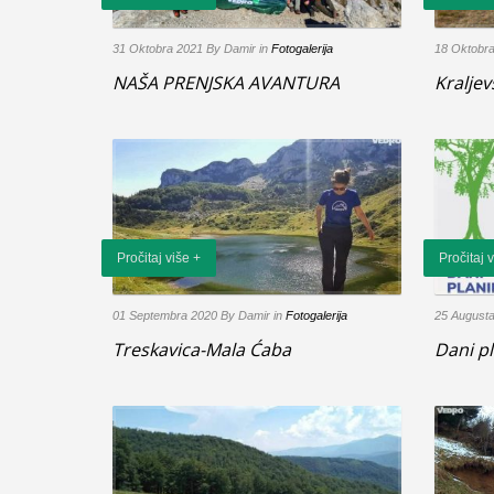
31 Oktobra 2021
By Damir
in
Fotogalerija
18 Oktobr
NAŠA PRENJSKA AVANTURA
Kralje
Pročitaj više +
Pročitaj 
01 Septembra 2020
By Damir
in
Fotogalerija
25 August
Treskavica-Mala Ćaba
Dani p