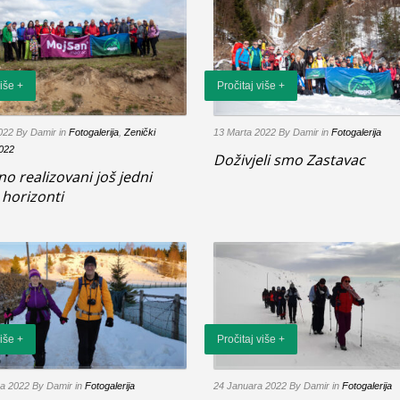
više +
Pročitaj više +
2022
By Damir
in
Fotogalerija
,
Zenički
13 Marta 2022
By Damir
in
Fotogalerija
2022
Doživjeli smo Zastavac
o realizovani još jedni
 horizonti
više +
Pročitaj više +
ra 2022
By Damir
in
Fotogalerija
24 Januara 2022
By Damir
in
Fotogalerija