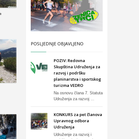
a
POSLJEDNJE OBJAVLJENO
POZIV: Redovna
Skupština Udruženja za
razvoj i podršku
planinarstva i sportskog
turizma VEDRO
Na osnovu člana 7. Statuta
Udruženja za razvoj ...
KONKURS za pet članova
Upravnog odbora
Udruženja
Udruženje za razvoj i