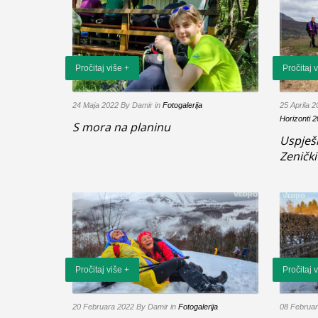
Pročitaj više +
Pročitaj 
24 Maja 2022
By Damir
in
Fotogalerija
25 Aprila 
Horizonti 
S mora na planinu
Uspješn
Zenički
Pročitaj više +
Pročitaj 
20 Februara 2022
By Damir
in
Fotogalerija
08 Februa