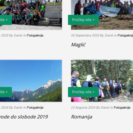
više +
Pročitaj više +
a 2019
By Damir
in
Fotogalerija
18 Septembra 2019
By Damir
in
Fotogalerij
Maglić
više +
Pročitaj više +
a 2019
By Damir
in
Fotogalerija
13 Augusta 2019
By Damir
in
Fotogalerija
vode do slobode 2019
Romanija