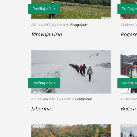
Pročitaj više +
Pročitaj 
23 Juna 2020
By Damir
in
Fotogalerija
08 Marta 
Bitovnja-Lisin
Pogore
Pročitaj više +
Pročitaj 
27 Januara 2020
By Damir
in
Fotogalerija
13 Januar
Jahorina
Bočica