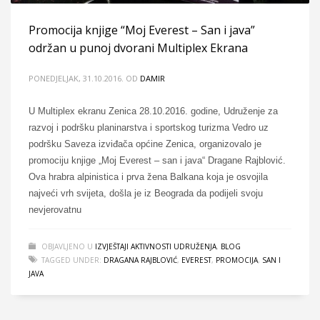
Promocija knjige “Moj Everest – San i java”
održan u punoj dvorani Multiplex Ekrana
PONEDJELJAK, 31.10.2016.
OD
DAMIR
U Multiplex ekranu Zenica 28.10.2016. godine, Udruženje za
razvoj i podršku planinarstva i sportskog turizma Vedro uz
podršku Saveza izviđača općine Zenica, organizovalo je
promociju knjige „Moj Everest – san i java“ Dragane Rajblović.
Ova hrabra alpinistica i prva žena Balkana koja je osvojila
najveći vrh svijeta, došla je iz Beograda da podijeli svoju
nevjerovatnu
OBJAVLJENO U
IZVJEŠTAJI AKTIVNOSTI UDRUŽENJA
,
BLOG
TAGGED UNDER:
DRAGANA RAJBLOVIĆ
,
EVEREST
,
PROMOCIJA
,
SAN I
JAVA