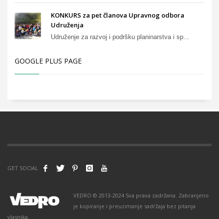
KONKURS za pet članova Upravnog odbora
Udruženja
Udruženje za razvoj i podršku planinarstva i sp...
GOOGLE PLUS PAGE
GET SOCIAL
VEDRO © 2013-2024 Sva prava zadržana. Zabranjeno
je kopiranje i preuzimanje sadržaja bez pitanja
vlasnika.