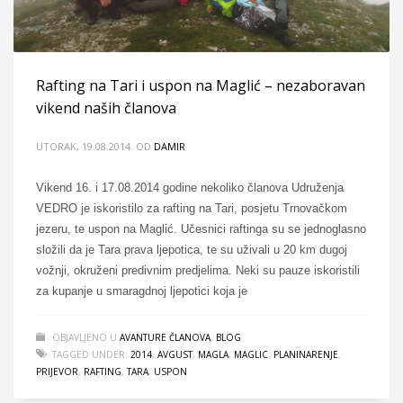
Rafting na Tari i uspon na Maglić – nezaboravan
vikend naših članova
UTORAK, 19.08.2014.
OD
DAMIR
Vikend 16. i 17.08.2014 godine nekoliko članova Udruženja
VEDRO je iskoristilo za rafting na Tari, posjetu Trnovačkom
jezeru, te uspon na Maglić. Učesnici raftinga su se jednoglasno
složili da je Tara prava ljepotica, te su uživali u 20 km dugoj
vožnji, okruženi predivnim predjelima. Neki su pauze iskoristili
za kupanje u smaragdnoj ljepotici koja je
OBJAVLJENO U
AVANTURE ČLANOVA
,
BLOG
TAGGED UNDER:
2014
,
AVGUST
,
MAGLA
,
MAGLIC
,
PLANINARENJE
,
PRIJEVOR
,
RAFTING
,
TARA
,
USPON