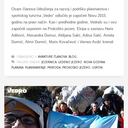
Osam članova Udruženja za razvoj i podršku planinarstva i
sportskog turizma „Vedro“ odlučilo je započeti Novu 2015.
godinu na pravi način. Kao i predhodne godine, Vedraši su i ovu
započeli usponom na Prokoško jezero. Ekipa u sastavu Haris
Adilović, Alexandra Domuz, Aldijana Salić, Adisa Salić, Amela
Durmić, Almir Durmić, Muris Kovačević i Vernes Avdić krenuli
OBJAVLJENO U
AVANTURE ČLANOVA
,
BLOG
TAGGED UNDER:
JEZERNICA
,
LEDENO JEZERO
,
NOVA GODINA
,
PLANINA
,
PLANINARENJE
,
PRIRODA
,
PROKOŠKO JEZERO
,
USPON