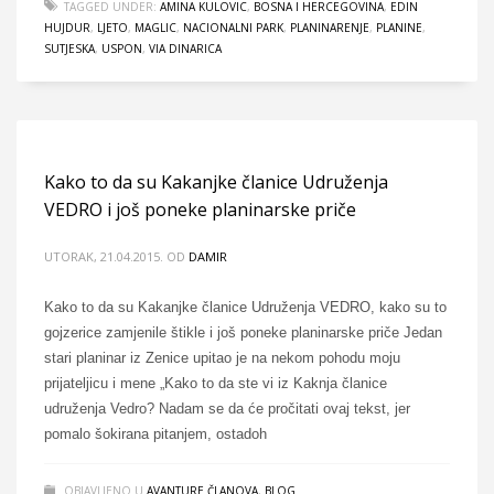
TAGGED UNDER:
AMINA KULOVIC
,
BOSNA I HERCEGOVINA
,
EDIN
HUJDUR
,
LJETO
,
MAGLIC
,
NACIONALNI PARK
,
PLANINARENJE
,
PLANINE
,
SUTJESKA
,
USPON
,
VIA DINARICA
Kako to da su Kakanjke članice Udruženja
VEDRO i još poneke planinarske priče
UTORAK, 21.04.2015.
OD
DAMIR
Kako to da su Kakanjke članice Udruženja VEDRO, kako su to
gojzerice zamjenile štikle i još poneke planinarske priče Jedan
stari planinar iz Zenice upitao je na nekom pohodu moju
prijateljicu i mene „Kako to da ste vi iz Kaknja članice
udruženja Vedro? Nadam se da će pročitati ovaj tekst, jer
pomalo šokirana pitanjem, ostadoh
OBJAVLJENO U
AVANTURE ČLANOVA
,
BLOG