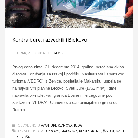
Kontra bure, razvedrili i Biokovo
UTORAK, 23.12.2014.
OD
DAMIR
Prvog dana zime, 21. decembra 2014. godine, petočlana ekipa
članova Udruženja za razvoj i podršku planinarstva i sportskog
turizma „VEDRO“ iz Zenice, posjetila je Makarsku, uspela se
na najviši vrh planine Bikovo, Sveti Jure (1762 mnv) i time
napravila prvi izlet van granica Bosne i Hercegovine pod
zastavom „VEDRA“. Članovi ove samoinicijativne grupe su
Nermin
OBJAVLJENO U
AVANTURE ČLANOVA
,
BLOG
TAGGED UNDER:
BIOKOVO
,
MAKARSKA
,
PLANINARENJE
,
ŠKRBIN
,
SVETI
JURE
,
VOŠAC