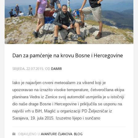
Dan za pamćenje na krovu Bosne i Hercegovine
SRIJEDA, 22.07.2015.
OD
DAMIR
Iako je najavljen crveni meteoalarm za vikend koji je
upozoravao na izrazito visoke temperature, četveročlana ekipa
planinara Vedra iz Zenice svoj automobil usmjerila je u istočniji
dio naše drage Bosne i Hercegovine i priključila se usponu na
najviši vrh u BiH, Maglić u organizaciji PD Željezničar iz
Sarajeva, 19. jula 2015. Izuzetno lijepo i sunčano
OBJAVLJENO U
AVANTURE ČLANOVA
,
BLOG