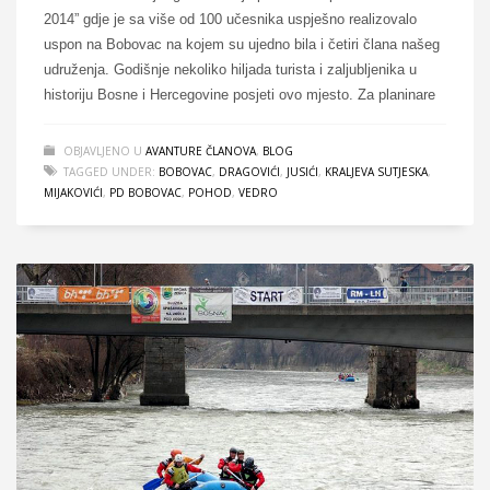
2014” gdje je sa više od 100 učesnika uspješno realizovalo
uspon na Bobovac na kojem su ujedno bila i četiri člana našeg
udruženja. Godišnje nekoliko hiljada turista i zaljubljenika u
historiju Bosne i Hercegovine posjeti ovo mjesto. Za planinare
OBJAVLJENO U
AVANTURE ČLANOVA
,
BLOG
TAGGED UNDER:
BOBOVAC
,
DRAGOVIĆI
,
JUSIĆI
,
KRALJEVA SUTJESKA
,
MIJAKOVIĆI
,
PD BOBOVAC
,
POHOD
,
VEDRO