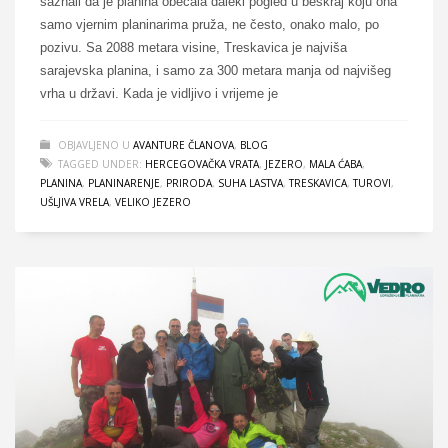
saznali da je planina obećala daleki pogled u beskraj koju ona
samo vjernim planinarima pruža, ne često, onako malo, po
pozivu. Sa 2088 metara visine, Treskavica je najviša
sarajevska planina, i samo za 300 metara manja od najvišeg
vrha u državi. Kada je vidljivo i vrijeme je
OBJAVLJENO U
AVANTURE ČLANOVA
,
BLOG
TAGGED UNDER:
HERCEGOVAČKA VRATA
,
JEZERO
,
MALA ĆABA
,
PLANINA
,
PLANINARENJE
,
PRIRODA
,
SUHA LASTVA
,
TRESKAVICA
,
TUROVI
,
UŠLJIVA VRELA
,
VELIKO JEZERO