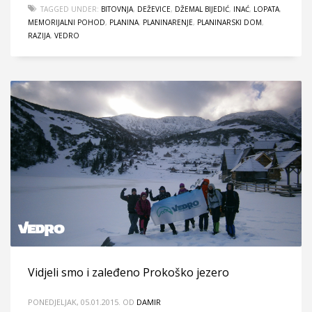
TAGGED UNDER:
BITOVNJA
,
DEŽEVICE
,
DŽEMAL BIJEDIĆ
,
INAĆ
,
LOPATA
,
MEMORIJALNI POHOD
,
PLANINA
,
PLANINARENJE
,
PLANINARSKI DOM
,
RAZIJA
,
VEDRO
Vidjeli smo i zaleđeno Prokoško jezero
PONEDJELJAK, 05.01.2015.
OD
DAMIR