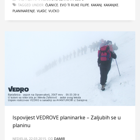
TAGGED UNDER:
ČLANICE
,
EVO TI RUKE FILIPE
,
KAKANJ
,
KAKANJKE
,
PLANINARENJE
,
VLAŠIĆ
,
VUČKO
Ispovijest VEDROVE planinarke – Zaljubih se u
planinu
NEDJELJA, 22.03.2015.
OD
DAMIR