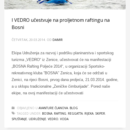
I VEDRO učestvuje na proljetnom raftingu na
Bosni
ČETVRTAK, 20.03.2014.
OD
DAMIR
Ekipa Udruženja za razvoj i podršku planinarstva i sportskog
turizma „VEDRO“ iz Zenice, učestvovat će na manifestaciji
„BOSNA Rafting Poljeće 2014“, u organizaciji Sportsko-
rekreativnog kluba ”BOSNA” Zenica, koja će se održati u
Zenici, na rijeci Bosni, prvog dana proljeća, 21.03.2014. godine,
a u sklopu tradicionalne „Zeničke čimburijade“. Pored naše
ekipe, na ovoj manifestaciji će učestvovati
OBJAVLJENO U
AVANTURE ČLANOVA
,
BLOG
TAGGED UNDER:
BOSNA
,
RAFTING
,
REGGATTA
,
RIJEKA
,
SKIPER
,
SPUŠTANJE
,
UDRUŽENJE
,
VEDRO
,
VODA