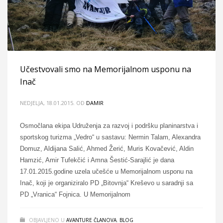
Učestvovali smo na Memorijalnom usponu na
Inač
NEDJELJA, 18.01.2015.
OD
DAMIR
Osmočlana ekipa Udruženja za razvoj i podršku planinarstva i
sportskog turizma „Vedro“ u sastavu: Nermin Talam, Alexandra
Domuz, Aldijana Salić, Ahmed Žerić, Muris Kovačević, Aldin
Hamzić, Amir Tufekčić i Amna Šestić-Sarajlić je dana
17.01.2015.godine uzela učešće u Memorijalnom usponu na
Inač, koji je organiziralo PD „Bitovnja“ Kreševo u saradnji sa
PD „Vranica“ Fojnica. U Memorijalnom
OBJAVLJENO U
AVANTURE ČLANOVA
,
BLOG