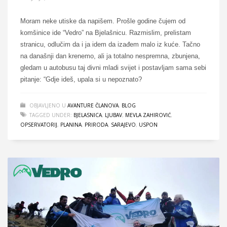
Moram neke utiske da napišem. Prošle godine čujem od
komšinice ide “Vedro” na Bjelašnicu. Razmislim, prelistam
stranicu, odlučim da i ja idem da izađem malo iz kuće. Tačno
na današnji dan krenemo, ali ja totalno nespremna, zbunjena,
gledam u autobusu taj divni mladi svijet i postavljam sama sebi
pitanje: “Gdje ideš, upala si u nepoznato?
OBJAVLJENO U
AVANTURE ČLANOVA
,
BLOG
TAGGED UNDER:
BJELASNICA
,
LJUBAV
,
MEVLA ZAHIROVIĆ
,
OPSERVATORIJ
,
PLANINA
,
PRIRODA
,
SARAJEVO
,
USPON