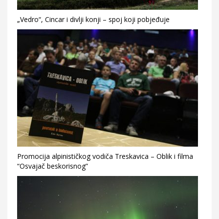
„Vedro“, Cincar i divlji konji – spoj koji pobjeđuje
Promocija alpinističkog vodiča Treskavica – Oblik i filma
“Osvajač beskorisnog”