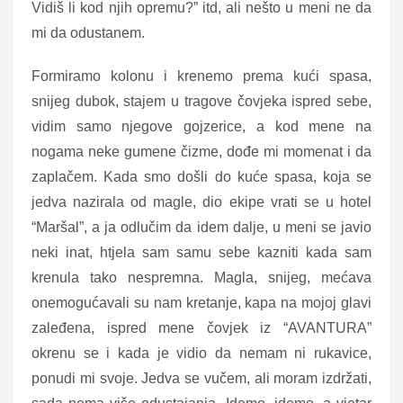
Vidiš li kod njih opremu?” itd, ali nešto u meni ne da
mi
da odustanem.
Formiramo kolonu i krenemo prema kući spasa,
snijeg dubok, stajem u tragove čovjeka ispred sebe,
vidim samo njegove gojzerice, a kod mene na
nogama neke gumene čizme, dođe mi momenat i da
zaplačem. Kada smo došli do kuće spasa, koja se
jedva nazirala od magle, dio ekipe vrati se u hotel
“Maršal”, a ja odlučim da idem dalje, u meni se javio
neki inat, htjela sam samu sebe kazniti kada sam
krenula tako nespremna. Magla, snijeg, mećava
onemogućavali su nam kretanje, kapa na mojoj glavi
zaleđena, ispred mene čovjek iz “AVANTURA”
okrenu se i kada je vidio da nemam ni rukavice,
ponudi mi svoje. Jedva se vučem, ali moram izdržati,