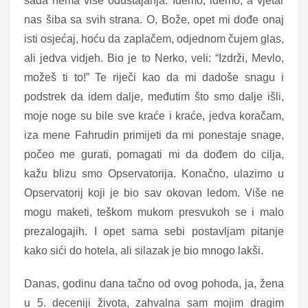
sada nema više odustajanja. Idemo, idemo, a vjetar
nas šiba sa svih strana. O, Bože, opet mi dođe onaj
isti osjećaj, hoću da zaplačem, odjednom čujem glas,
ali jedva vidjeh. Bio je to Nerko, veli: “Izdrži, Mevlo,
možeš ti to!” Te riječi kao da mi dadoše snagu i
podstrek da idem dalje, međutim što smo dalje išli,
moje noge su bile sve kraće i kraće, jedva koračam,
iza mene Fahrudin primijeti da mi ponestaje snage,
počeo me gurati, pomagati mi da dođem do cilja,
kažu blizu smo Opservatorija. Konačno, ulazimo u
Opservatorij koji je bio sav okovan ledom. Više ne
mogu maketi, teškom mukom presvukoh se i malo
prezalogajih. I opet sama sebi postavljam pitanje
kako sići do hotela, ali silazak je bio mnogo lakši.
Danas, godinu dana tačno od ovog pohoda, ja, žena
u 5. deceniji života, zahvalna sam mojim dragim