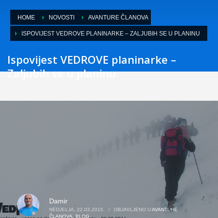
HOME
NOVOSTI
AVANTURE ČLANOVA
ISPOVIJEST VEDROVE PLANINARKE – ZALJUBIH SE U PLANINU
Ispovijest VEDROVE planinarke –
Zaljubih se u planinu
Damir
NEDJELJA, 22.03.2015.
/
OBJAVLJENO U
AVANTURE
ČLANOVA
,
BLOG