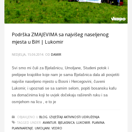
Podrška ZMAJEVIMA sa najvišeg naseljenog
mjesta u BiH | Lukomir
NEDJELJA, 15.06.2014.
OD
DAMIR
Svi smo mi čuli za Bjelašnicu, Umoljane, Studeni potok i
prelijepe krajolike koje nam je sama Bjelašnica dala ali posjetiti
najviše naseljeno mjesto u Bosni i Hercegovini, čuveni
Lukomir, i upoznati se sa samim selom, popiti bosansku kafu
sa domaćinima koji te uvjek dočekaju raširenih ruku i sa
osmjehom na licu , e to je
OBJAVLJENO U
BLOG
,
IZVJEŠTAJI AKTIVNOSTI UDRUŽENJA
TAGGED UNDER:
AVANTUR
,
BJELASNICA
,
LUKOMIR
,
PLANINA
,
PLANINARENJE
,
UMOLJANI
,
VEDRO