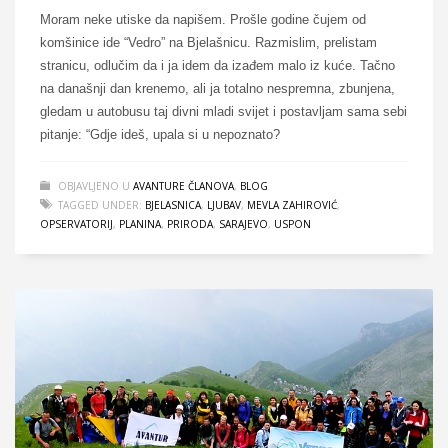
Moram neke utiske da napišem. Prošle godine čujem od
komšinice ide “Vedro” na Bjelašnicu. Razmislim, prelistam
stranicu, odlučim da i ja idem da izađem malo iz kuće. Tačno
na današnji dan krenemo, ali ja totalno nespremna, zbunjena,
gledam u autobusu taj divni mladi svijet i postavljam sama sebi
pitanje: “Gdje ideš, upala si u nepoznato?
OBJAVLJENO U
AVANTURE ČLANOVA
,
BLOG
TAGGED UNDER:
BJELASNICA
,
LJUBAV
,
MEVLA ZAHIROVIĆ
,
OPSERVATORIJ
,
PLANINA
,
PRIRODA
,
SARAJEVO
,
USPON