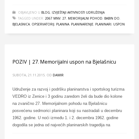
OBJAVLJENO U
BLOG
,
IZVJEŠTAJI AKTIVNOSTI UDRUŽENJA
TAGGED UNDER:
2067 MNV
,
27. MEMORIJALNI POHOD
,
BABIN DO
,
BJELASNICA
,
OPSERVATORIJ
,
PLANINA
,
PLANINARENJE
,
PLANINARI
,
USPON
POZIV | 27. Memorijalni uspon na Bjelašnicu
SUBOTA, 21.11.2015.
OD
DAMIR
Udruženje za razvoj i podršku planinarstva i sportskog turizma
VEDRO iz Zenice i 3 godinu zaredom želi da bude dio kolone
na zvanično 27. Memorijalnom pohodu na Bjelašnicu
posvećenu sedmorici planinara koji su nastradali u decembru
1962. godine. U noći između 1. i 2. decembra 1962. godine
dogodila se jedna od najvećih planinarskih tragedija na