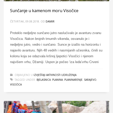
Sunčanje u kamenom moru Visočice
ČETVRTAK, 09.08.2018.
OD
DAMIR
Proteklo nedjeljno sunčano jutro naslućivalo je avanturu zvanu
Visočica. Nakon brojnih tmurnih vikenda, osvanulo je i
nedjeljno jutro, vedro i sunčano. Sunce je izašlo na horizontu i
najavilo avanturu. Njih 48 vedrih i nasmijanih učesnika, činili su
kolonu koja se odazvala kršnoj ljepotici Visočici i njenom
najvišem vrhu, Džamiji. Uspon je počeo ‘iza leđa’vrhu Crveni
OBJAVLJENO U
IZVJEŠTAJI AKTIVNOSTI UDRUŽENJA
TAGGED UNDER:
BJELASNICA
,
PLANINA
,
PLANINARENJE
,
SARAJEVO
,
VISOČICA