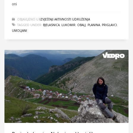
oni
OBJAVLJENO U
IZVJEŠTAJI AKTIVNOSTI UDRUŽENJA
TAGGED UNDER:
BJELASNICA
,
LUKOMIR
,
OBALJ
,
PLANINA
,
PRIGLAVCI
,
UMOLJANI