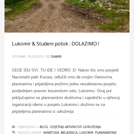
Lukomir & Studeni potok : DOLAZIMO !
UTORAK, 19.05.2015.
OD
DAMIR
GDJE IDU SVI, TU IDE I VEDRO :D. Nakon što smo posjetili
Nacionalni park Kozara, odlučili smo da svojim članovima,
planinarima i prijateljima pružimo jednu nezaboravnu posjetu
posljednjem pravom bosanskom selu, Lukomiru. Ovaj put
priključujemo se planinarskim društvima i zajednički u njihovoj
organizaciji idemo u posjetu Lukomiru i družimo se sa
prijateljima planinarima iz udruženja
OBJAVLJENO U
BLOG
,
IZVJEŠTAJI AKTIVNOSTI UDRUŽENJA
TAGGED UNDER:
AVANTURA
,
BJELASNICA
,
LUKOMIR
,
PLANINARENJE
,