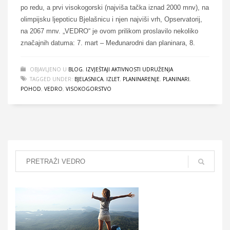
po redu, a prvi visokogorski (najviša tačka iznad 2000 mnv), na
olimpijsku ljepoticu Bjelašnicu i njen najviši vrh, Opservatorij,
na 2067 mnv. „VEDRO“ je ovom prilikom proslavilo nekoliko
značajnih datuma: 7. mart – Međunarodni dan planinara, 8.
OBJAVLJENO U
BLOG
,
IZVJEŠTAJI AKTIVNOSTI UDRUŽENJA
TAGGED UNDER:
BJELASNICA
,
IZLET
,
PLANINARENJE
,
PLANINARI
,
POHOD
,
VEDRO
,
VISOKOGORSTVO