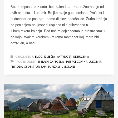
Bez kompasa, bez sata, bez kalendara…razoružao nas je od
svih orjentira – Lukomir. Brojke ovdje gube smisao. Prošlost i
budućnost ne postoje…samo dijelovi sadašnjice. Žurba i težnja
za penjanjem na ljestvici uspjeha nije prihvaćena u
lukomirskom kolanju. Pod našim gojzericama je prostro stazu
na kojoj svakim korakom kreiramo momenat koji mora biti
doživljen, a nad
OBJAVLJENO U
BLOG
,
IZVJEŠTAJI AKTIVNOSTI UDRUŽENJA
TAGGED UNDER:
BJELASNICA
,
BOSNA I HEERCEGOVINA
,
LUKOMIR
,
PRIRODA
,
SEOSKI TURIZAM
,
TURIZAM
,
UMOLJANI