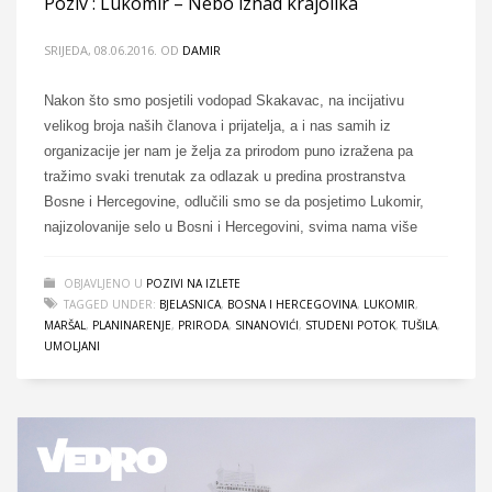
Poziv : Lukomir – Nebo iznad krajolika
SRIJEDA, 08.06.2016.
OD
DAMIR
Nakon što smo posjetili vodopad Skakavac, na incijativu
velikog broja naših članova i prijatelja, a i nas samih iz
organizacije jer nam je želja za prirodom puno izražena pa
tražimo svaki trenutak za odlazak u predina prostranstva
Bosne i Hercegovine, odlučili smo se da posjetimo Lukomir,
najizolovanije selo u Bosni i Hercegovini, svima nama više
OBJAVLJENO U
POZIVI NA IZLETE
TAGGED UNDER:
BJELASNICA
,
BOSNA I HERCEGOVINA
,
LUKOMIR
,
MARŠAL
,
PLANINARENJE
,
PRIRODA
,
SINANOVIĆI
,
STUDENI POTOK
,
TUŠILA
,
UMOLJANI