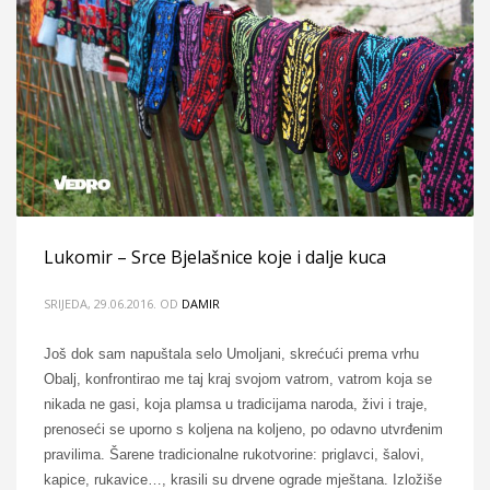
Lukomir – Srce Bjelašnice koje i dalje kuca
SRIJEDA, 29.06.2016.
OD
DAMIR
Još dok sam napuštala selo Umoljani, skrećući prema vrhu
Obalj, konfrontirao me taj kraj svojom vatrom, vatrom koja se
nikada ne gasi, koja plamsa u tradicijama naroda, živi i traje,
prenoseći se uporno s koljena na koljeno, po odavno utvrđenim
pravilima. Šarene tradicionalne rukotvorine: priglavci, šalovi,
kapice, rukavice…, krasili su drvene ograde mještana. Izložiše