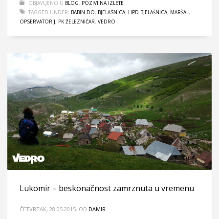
OBJAVLJENO U
BLOG
,
POZIVI NA IZLETE
TAGGED UNDER:
BABIN DO
,
BJELASNICA
,
HPD BJELAŠNICA
,
MARŠAL
,
OPSERVATORIJ
,
PK ŽELEZNIČAR
,
VEDRO
Lukomir – beskonačnost zamrznuta u vremenu
ČETVRTAK, 28.05.2015.
OD
DAMIR