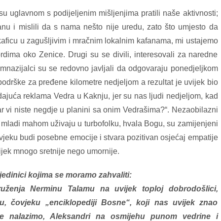
 su uglavnom s podijeljenim mišljenjima pratili naše aktivnosti;
lanu i mislili da s nama nešto nije uredu, zato što umjesto da
aficu u zagušljivim i mračnim lokalnim kafanama, mi ustajemo
rdima oko Zenice. Drugi su se divili, interesovali za naredne
gimnazijalci su se redovno javljali da odgovaraju ponedjeljkom
odrške za pređene kilometre nedjeljom a rezultat je uvijek bio
ajuća reklama Vedra u Kaknju, jer su nas ljudi nedjeljom, kad
Zar vi niste negdje u planini sa onim Vedrašima?“. Nezaobilazni
e mladi mahom uživaju u turbofolku, hvala Bogu, su zamijenjeni
jeku budi posebne emocije i stvara pozitivan osjećaj empatije
jek mnogo sretnije nego umornije.
jedinici kojima se moramo zahvaliti:
uženja Nerminu Talamu na uvijek toploj dobrodošlici,
ću, čovjeku „enciklopediji Bosne“, koji nas uvijek znao
se nalazimo, Aleksandri na osmijehu punom vedrine i