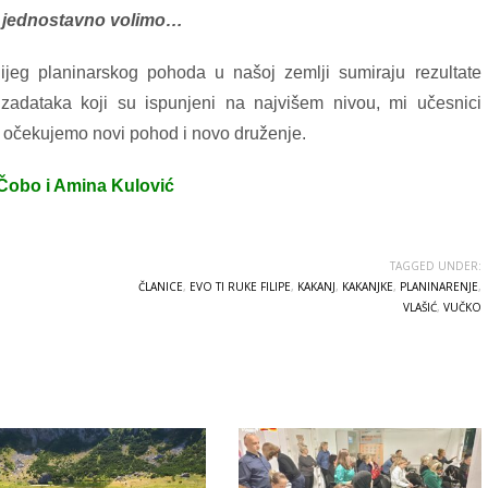
ih jednostavno volimo…
ijeg planinarskog pohoda u našoj zemlji sumiraju rezultate
 zadataka koji su ispunjeni na najvišem nivou, mi učesnici
i očekujemo novi pohod i novo druženje.
Čobo i Amina Kulović
TAGGED UNDER:
ČLANICE
,
EVO TI RUKE FILIPE
,
KAKANJ
,
KAKANJKE
,
PLANINARENJE
,
VLAŠIĆ
,
VUČKO