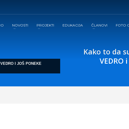
RO
NOVOSTI
PROJEKTI
EDUKACIJA
ČLANOVI
FOTO G
Kako to da s
VEDRO i 
 VEDRO I JOŠ PONEKE
ANTURE ČLANOVA
,
BLOG