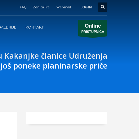
FAQ
ZenicaTrči
Webmail
LOGIN
Online
ALERIJE
KONTAKT
PRISTUPNICA
u Kakanjke članice Udruženja
još poneke planinarske priče