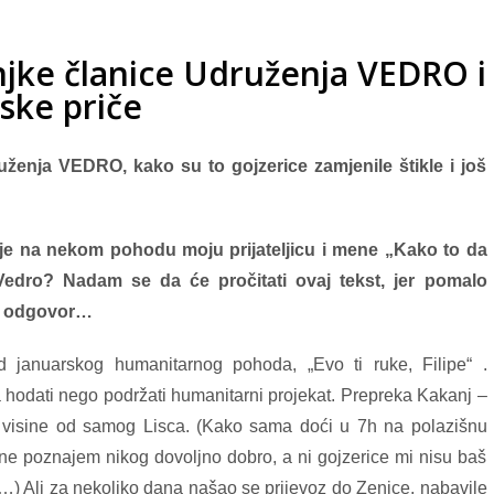
njke članice Udruženja VEDRO i
ske priče
ženja VEDRO, kako su to gojzerice zamjenile štikle i još
o je na nekom pohodu moju prijateljicu i mene „Kako to da
 Vedro? Nadam se da će pročitati ovaj tekst, jer pomalo
a odgovor…
 januarskog humanitarnog pohoda, „Evo ti ruke, Filipe“ .
 hodati nego podržati humanitarni projekat. Prepreka Kakanj –
visine od samog Lisca. (Kako sama doći u 7h na polazišnu
er ne poznajem nikog dovoljno dobro, a ni gojzerice mi nisu baš
) Ali za nekoliko dana našao se prijevoz do Zenice, nabavile