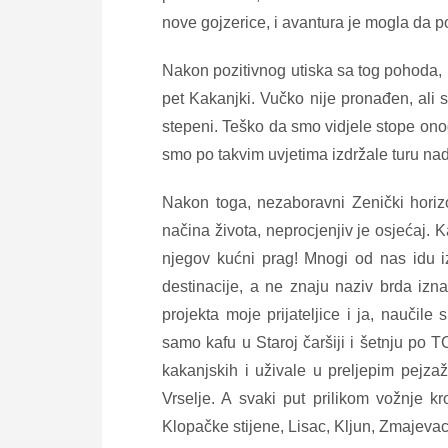
nove gojzerice, i avantura je mogla da p
Nakon pozitivnog utiska sa tog pohoda,
pet Kakanjki. Vučko nije pronađen, ali
stepeni. Teško da smo vidjele stope onog
smo po takvim uvjetima izdržale turu nadj
Nakon toga, nezaboravni Zenički horizon
načina života, neprocjenjiv je osjećaj. 
njegov kućni prag! Mnogi od nas idu iz
destinacije, a ne znaju naziv brda izn
projekta moje prijateljice i ja, naučil
samo kafu u Staroj čaršiji i šetnju po
kakanjskih i uživale u preljepim pejzaž
Vrselje. A svaki put prilikom vožnje 
Klopačke stijene, Lisac, Kljun, Zmajevac