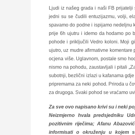
Ljudi iz našeg grada i naši FB prijatelji
jedni su se čudili entuzijazmu, volji, e
spavamo do podne i ispijamo nedeljnu k
prije 6h ujutru i idemo da hodamo po b
pohode i priključili Vedro koloni. Moji 
ujutro, uz mudre afirmativne komentare p
ocjena više. Uglavnom, postale smo hod
nismo na pohodu, zaustavljali i pitali „
subotnji, bezlični izlazi u kafanama gdj
pripremama za neki pohod. Priroda u čov
za drugoga. Svaki pohod se vraćamo uvi
Za sve ovo napisano krivi su i neki po
Neizmjerno hvala predsjedniku Udr
pozitivnim riječima; Afanu Abazovi
informisati o okruženju u kojem 