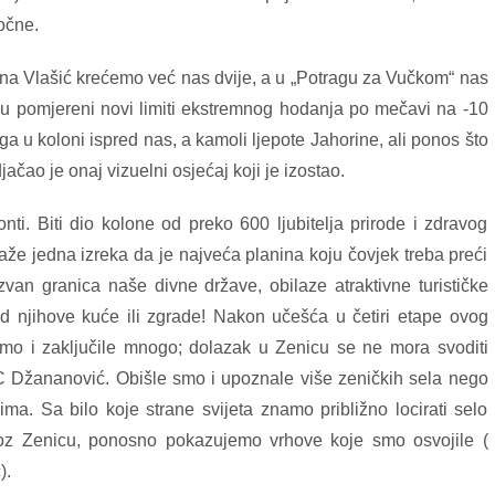
očne.
 na Vlašić krećemo već nas dvije, a u „Potragu za Vučkom“ nas
 su pomjereni novi limiti ekstremnog hodanja po mečavi na -10
a u koloni ispred nas, a kamoli ljepote Jahorine, ali ponos što
ačao je onaj vizuelni osjećaj koji je izostao.
ti. Biti dio kolone od preko 600 ljubitelja prirode i zdravog
Kaže jedna izreka da je najveća planina koju čovjek treba preći
van granica naše divne države, obilaze atraktivne turističke
ad njihove kuće ili zgrade! Nakon učešća u četiri etape ovog
e smo i zaključile mnogo; dolazak u Zenicu se ne mora svoditi
 TC Džananović. Obišle smo i upoznale više zeničkih sela nego
ima. Sa bilo koje strane svijeta znamo približno locirati selo
kroz Zenicu, ponosno pokazujemo vrhove koje smo osvojile (
).