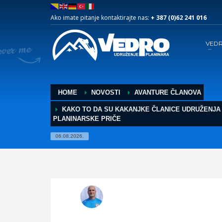
Ako imate pitanje kontaktirajte nas:
+ 387 (0)62 241 016
VED
HOME
NOVOSTI
AVANTURE ČLANOVA
KAKO TO DA SU KAKANJKE ČLANICE UDRUŽENJA
PLANINARSKE PRIČE
06.08.2026.
Damir
UTORAK, 21.04.2015.
/
OBJAVLJENO U
AV