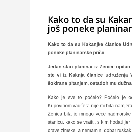
Kako to da su Kaka
još poneke planinar
Kako to da su Kakanjke članice Udru
poneke planinarske priče
Jedan stari planinar iz Zenice upita
ste vi iz Kaknja članice udruženja
šokirana pitanjem, ostadoh mu dužn
Kako je sve to počelo? Počelo je od
Kupovinom vaučera nije mi bila namjera
Zenica bila je mnogo veće nadmorske 
stanicu, kako se vratiti, s kim hodati j
prave zimske, a nemam ni dobar ruskak…