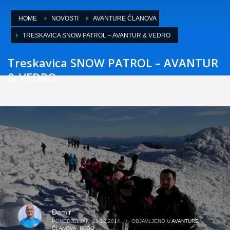
HOME
NOVOSTI
AVANTURE ČLANOVA
TRESKAVICA SNOW PATROL – AVANTUR & VEDRO
Treskavica SNOW PATROL – AVANTUR
& VEDRO
Damir
PONEDJELJAK, 15.12.2014.
/
OBJAVLJENO U
AVANTURE
ČLANOVA
,
BLOG