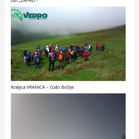
turi „ZAPAD“!
Kraljica VRANICA – čudo Božije