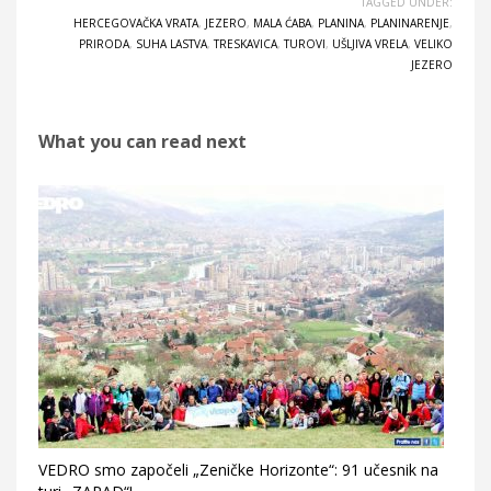
TAGGED UNDER:
HERCEGOVAČKA VRATA
,
JEZERO
,
MALA ĆABA
,
PLANINA
,
PLANINARENJE
,
PRIRODA
,
SUHA LASTVA
,
TRESKAVICA
,
TUROVI
,
UŠLJIVA VRELA
,
VELIKO
JEZERO
What you can read next
VEDRO smo započeli „Zeničke Horizonte“: 91 učesnik na