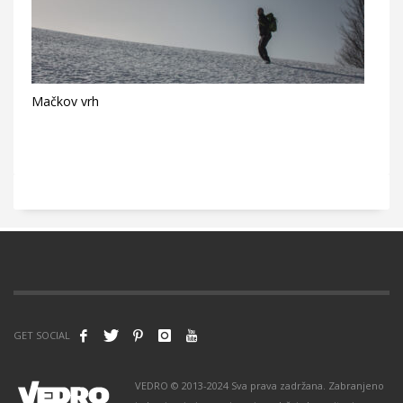
Mačkov vrh
GET SOCIAL
VEDRO © 2013-2024 Sva prava zadržana. Zabranjeno