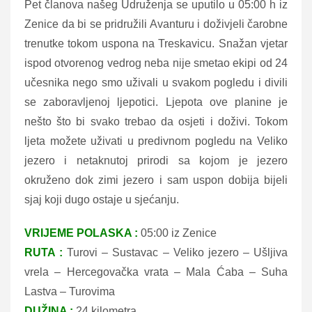
Pet članova našeg Udruženja se uputilo u 05:00 h iz
Zenice da bi se pridružili Avanturu i doživjeli čarobne
trenutke tokom uspona na Treskavicu. Snažan vjetar
ispod otvorenog vedrog neba nije smetao ekipi od 24
učesnika nego smo uživali u svakom pogledu i divili
se zaboravljenoj ljepotici. Ljepota ove planine je
nešto što bi svako trebao da osjeti i doživi. Tokom
ljeta možete uživati u predivnom pogledu na Veliko
jezero i netaknutoj prirodi sa kojom je jezero
okruženo dok zimi jezero i sam uspon dobija bijeli
sjaj koji dugo ostaje u sjećanju.
VRIJEME POLASKA :
05:00 iz Zenice
RUTA :
Turovi – Sustavac – Veliko jezero – Ušljiva
vrela – Hercegovačka vrata – Mala Ćaba – Suha
Lastva – Turovima
DUŽINA :
24 kilometra