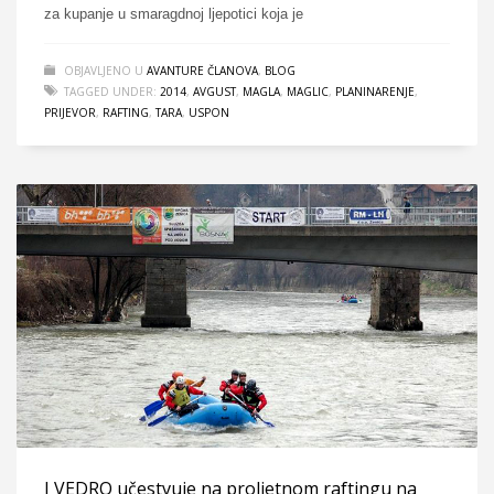
za kupanje u smaragdnoj ljepotici koja je
OBJAVLJENO U
AVANTURE ČLANOVA
,
BLOG
TAGGED UNDER:
2014
,
AVGUST
,
MAGLA
,
MAGLIC
,
PLANINARENJE
,
PRIJEVOR
,
RAFTING
,
TARA
,
USPON
I VEDRO učestvuje na proljetnom raftingu na