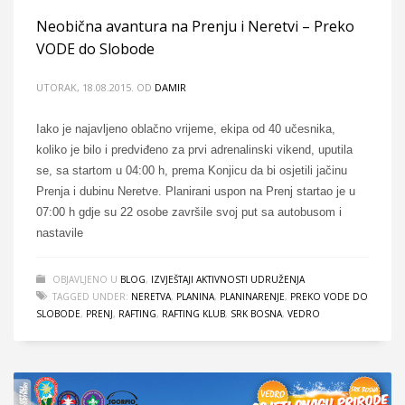
Neobična avantura na Prenju i Neretvi – Preko
VODE do Slobode
UTORAK, 18.08.2015.
OD
DAMIR
Iako je najavljeno oblačno vrijeme, ekipa od 40 učesnika,
koliko je bilo i predviđeno za prvi adrenalinski vikend, uputila
se, sa startom u 04:00 h, prema Konjicu da bi osjetili jačinu
Prenja i dubinu Neretve. Planirani uspon na Prenj startao je u
07:00 h gdje su 22 osobe završile svoj put sa autobusom i
nastavile
OBJAVLJENO U
BLOG
,
IZVJEŠTAJI AKTIVNOSTI UDRUŽENJA
TAGGED UNDER:
NERETVA
,
PLANINA
,
PLANINARENJE
,
PREKO VODE DO
SLOBODE
,
PRENJ
,
RAFTING
,
RAFTING KLUB
,
SRK BOSNA
,
VEDRO