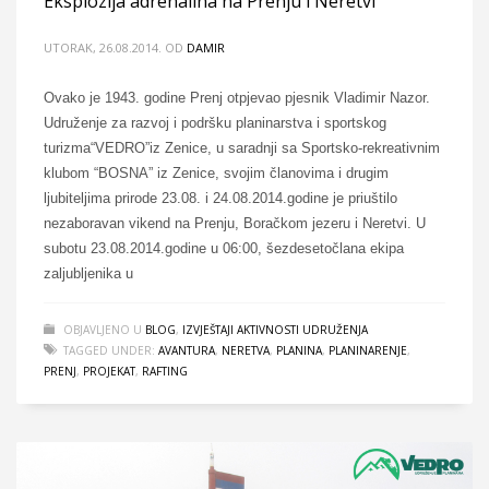
Eksplozija adrenalina na Prenju i Neretvi
UTORAK, 26.08.2014.
OD
DAMIR
Ovako je 1943. godine Prenj otpjevao pjesnik Vladimir Nazor.
Udruženje za razvoj i podršku planinarstva i sportskog
turizma“VEDRO”iz Zenice, u saradnji sa Sportsko-rekreativnim
klubom “BOSNA” iz Zenice, svojim članovima i drugim
ljubiteljima prirode 23.08. i 24.08.2014.godine je priuštilo
nezaboravan vikend na Prenju, Boračkom jezeru i Neretvi. U
subotu 23.08.2014.godine u 06:00, šezdesetočlana ekipa
zaljubljenika u
OBJAVLJENO U
BLOG
,
IZVJEŠTAJI AKTIVNOSTI UDRUŽENJA
TAGGED UNDER:
AVANTURA
,
NERETVA
,
PLANINA
,
PLANINARENJE
,
PRENJ
,
PROJEKAT
,
RAFTING