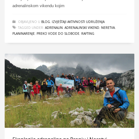
adrenalinskom vikendu kojim
OBJAVLJENO U
BLOG
,
IZVJEŠTAJI AKTIVNOSTI UDRUŽENJA
TAGGED UNDER:
ADRENALIN
,
ADRENALINSKI VIKEND
,
NERETVA
,
PLANINARENJE
,
PREKO VODE DO SLOBODE
,
RAFTING