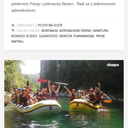
predivnom Prenju i prekrasnoj Neretvi . Radi se o jedinstvenom
adrenalinskom
OBJAVLJENO U
POZIVI NA IZLETE
TAGGED UNDER:
ADRENALIN
,
ADRENALINSKI VIKEND
,
AVANTURA
,
BORAČKO JEZERO
,
GLAVATIĆEVO
,
NERETVA
,
PLANINARENJE
,
PRENJ
,
RAFTING