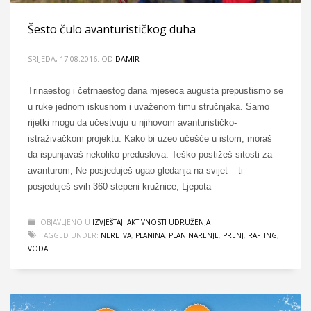
Šesto čulo avanturističkog duha
SRIJEDA, 17.08.2016.
OD
DAMIR
Trinaestog i četrnaestog dana mjeseca augusta prepustismo se
u ruke jednom iskusnom i uvaženom timu stručnjaka. Samo
rijetki mogu da učestvuju u njihovom avanturističko-
istraživačkom projektu. Kako bi uzeo učešće u istom, moraš
da ispunjavaš nekoliko preduslova: Teško postižeš sitosti za
avanturom; Ne posjeduješ ugao gledanja na svijet – ti
posjeduješ svih 360 stepeni kružnice; Ljepota
OBJAVLJENO U
IZVJEŠTAJI AKTIVNOSTI UDRUŽENJA
TAGGED UNDER:
NERETVA
,
PLANINA
,
PLANINARENJE
,
PRENJ
,
RAFTING
,
VODA