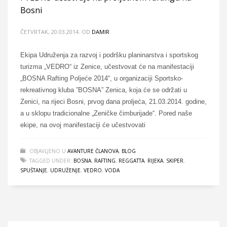
Bosni
ČETVRTAK, 20.03.2014.
OD
DAMIR
Ekipa Udruženja za razvoj i podršku planinarstva i sportskog
turizma „VEDRO“ iz Zenice, učestvovat će na manifestaciji
„BOSNA Rafting Poljeće 2014“, u organizaciji Sportsko-
rekreativnog kluba ”BOSNA” Zenica, koja će se održati u
Zenici, na rijeci Bosni, prvog dana proljeća, 21.03.2014. godine,
a u sklopu tradicionalne „Zeničke čimburijade“. Pored naše
ekipe, na ovoj manifestaciji će učestvovati
OBJAVLJENO U
AVANTURE ČLANOVA
,
BLOG
TAGGED UNDER:
BOSNA
,
RAFTING
,
REGGATTA
,
RIJEKA
,
SKIPER
,
SPUŠTANJE
,
UDRUŽENJE
,
VEDRO
,
VODA