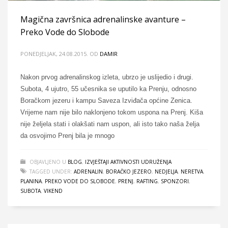
Magična završnica adrenalinske avanture –
Preko Vode do Slobode
PONEDJELJAK, 24.08.2015.
OD
DAMIR
Nakon prvog adrenalinskog izleta, ubrzo je uslijedio i drugi.
Subota, 4 ujutro, 55 učesnika se uputilo ka Prenju, odnosno
Boračkom jezeru i kampu Saveza Izviđača općine Zenica.
Vrijeme nam nije bilo naklonjeno tokom uspona na Prenj. Kiša
nije željela stati i olakšati nam uspon, ali isto tako naša želja
da osvojimo Prenj bila je mnogo
OBJAVLJENO U
BLOG
,
IZVJEŠTAJI AKTIVNOSTI UDRUŽENJA
TAGGED UNDER:
ADRENALIN
,
BORAČKO JEZERO
,
NEDJELJA
,
NERETVA
,
PLANINA
,
PREKO VODE DO SLOBODE
,
PRENJ
,
RAFTING
,
SPONZORI
,
SUBOTA
,
VIKEND