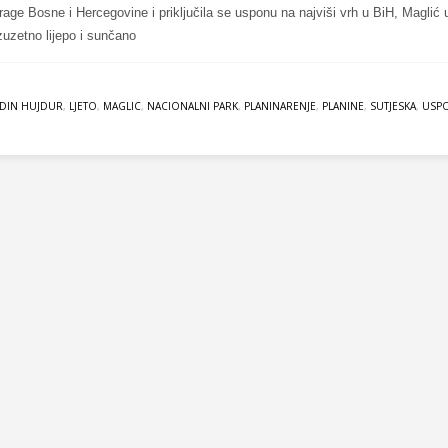
drage Bosne i Hercegovine i priključila se usponu na najviši vrh u BiH, Maglić 
Izuzetno lijepo i sunčano
DIN HUJDUR
,
LJETO
,
MAGLIC
,
NACIONALNI PARK
,
PLANINARENJE
,
PLANINE
,
SUTJESKA
,
USP