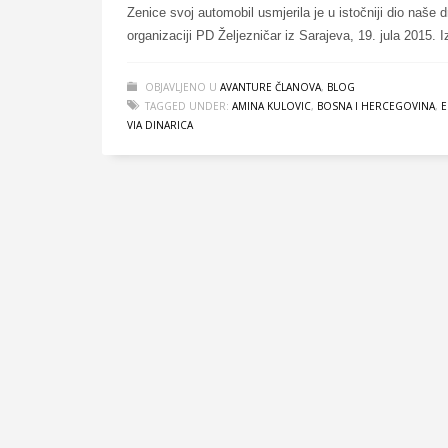
Zenice svoj automobil usmjerila je u istočniji dio naše 
organizaciji PD Željezničar iz Sarajeva, 19. jula 2015. 
OBJAVLJENO U
AVANTURE ČLANOVA
,
BLOG
TAGGED UNDER:
AMINA KULOVIC
,
BOSNA I HERCEGOVINA
,
E
VIA DINARICA