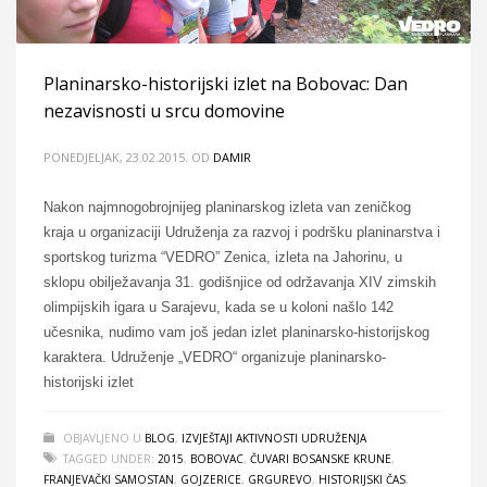
Planinarsko-historijski izlet na Bobovac: Dan
nezavisnosti u srcu domovine
PONEDJELJAK, 23.02.2015.
OD
DAMIR
Nakon najmnogobrojnijeg planinarskog izleta van zeničkog
kraja u organizaciji Udruženja za razvoj i podršku planinarstva i
sportskog turizma “VEDRO” Zenica, izleta na Jahorinu, u
sklopu obilježavanja 31. godišnjice od održavanja XIV zimskih
olimpijskih igara u Sarajevu, kada se u koloni našlo 142
učesnika, nudimo vam još jedan izlet planinarsko-historijskog
karaktera. Udruženje „VEDRO“ organizuje planinarsko-
historijski izlet
OBJAVLJENO U
BLOG
,
IZVJEŠTAJI AKTIVNOSTI UDRUŽENJA
TAGGED UNDER:
2015
,
BOBOVAC
,
ČUVARI BOSANSKE KRUNE
,
FRANJEVAČKI SAMOSTAN
,
GOJZERICE
,
GRGUREVO
,
HISTORIJSKI ČAS
,