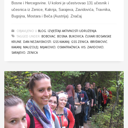
Bosne i Hercegovine. U koloni je učestvovao 131 učesnik i
učesnica iz Zenice, Kaknja, Sarajeva, Zavidovića, Travnika,
Bugojna, Mostara i Beča (Austrija). Značaj
OBJAVLJENO U
BLOG
,
IZVJEŠTAJI AKTIVNOSTI UDRUŽENJA
TAGGED UNDER:
BOBOVAC
,
BOSNA
,
BUKOVICA
,
ČUVARI BOSANSKE
KRUNE
,
DAN NEZAVISNOSTI
,
GSS KAKANJ
,
GSS ZENICA
,
IBRIŠIMOVIĆ
,
KAKANJ
,
MAUZOLEJ
,
MIJAKOVIĆI
,
OSMATRAČNICA
,
VIS
,
ZAVIDOVIĆI.
SARAJEVO
,
ZENICA