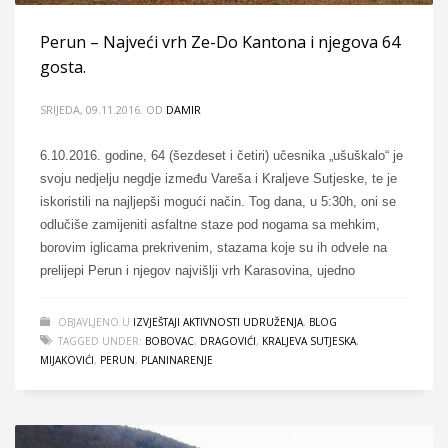
Perun – Najveći vrh Ze-Do Kantona i njegova 64
gosta.
SRIJEDA, 09.11.2016.
OD
DAMIR
6.10.2016. godine, 64 (šezdeset i četiri) učesnika „ušuškalo“ je
svoju nedjelju negdje između Vareša i Kraljeve Sutjeske, te je
iskoristili na najljepši mogući način. Tog dana, u 5:30h, oni se
odlučiše zamijeniti asfaltne staze pod nogama sa mehkim,
borovim iglicama prekrivenim, stazama koje su ih odvele na
prelijepi Perun i njegov najvišlji vrh Karasovina, ujedno
OBJAVLJENO U
IZVJEŠTAJI AKTIVNOSTI UDRUŽENJA
,
BLOG
TAGGED UNDER:
BOBOVAC
,
DRAGOVIĆI
,
KRALJEVA SUTJESKA
,
MIJAKOVIĆI
,
PERUN
,
PLANINARENJE