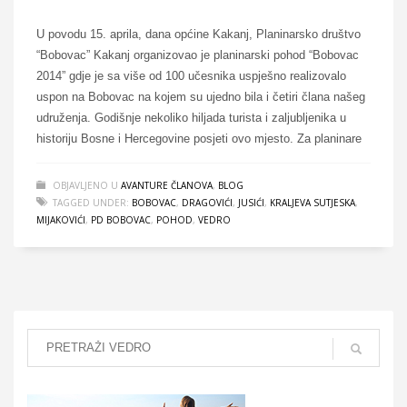
U povodu 15. aprila, dana općine Kakanj, Planinarsko društvo
“Bobovac” Kakanj organizovao je planinarski pohod “Bobovac
2014” gdje je sa više od 100 učesnika uspješno realizovalo
uspon na Bobovac na kojem su ujedno bila i četiri člana našeg
udruženja. Godišnje nekoliko hiljada turista i zaljubljenika u
historiju Bosne i Hercegovine posjeti ovo mjesto. Za planinare
OBJAVLJENO U
AVANTURE ČLANOVA
,
BLOG
TAGGED UNDER:
BOBOVAC
,
DRAGOVIĆI
,
JUSIĆI
,
KRALJEVA SUTJESKA
,
MIJAKOVIĆI
,
PD BOBOVAC
,
POHOD
,
VEDRO