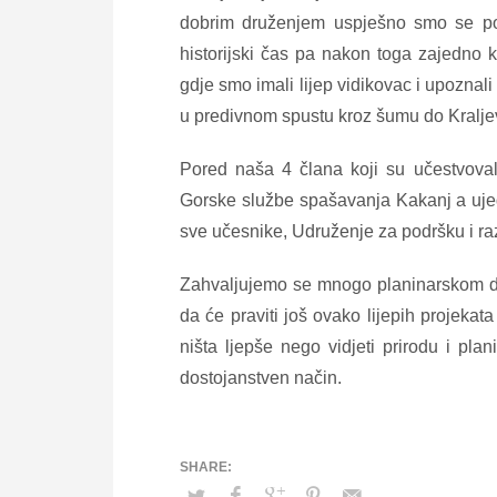
dobrim druženjem uspješno smo se pop
historijski čas pa nakon toga zajedno 
gdje smo imali lijep vidikovac i upoznali
u predivnom spustu kroz šumu do Kralje
Pored naša 4 člana koji su učestvova
Gorske službe spašavanja Kakanj a ujedn
sve učesnike, Udruženje za podršku i raz
Zahvaljujemo se mnogo planinarskom d
da će praviti još ovako lijepih projekat
ništa ljepše nego vidjeti prirodu i pla
dostojanstven način.