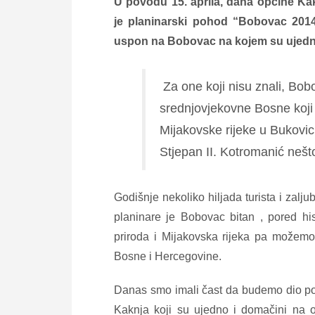
U povodu 15. aprila, dana općine K
je planinarski pohod “Bobovac 2014
uspon na Bobovac na kojem su ujedno 
Za one koji nisu znali, Bobo
srednjovjekovne Bosne koji 
Mijakovske rijeke u Bukovic
Stjepan II. Kotromanić nešto
Godišnje nekoliko hiljada turista i zalj
planinare je Bobovac bitan , pored his
priroda i Mijakovska rijeka pa možemo
Bosne i Hercegovine.
Danas smo imali čast da budemo dio p
Kaknja koji su ujedno i domačini na o