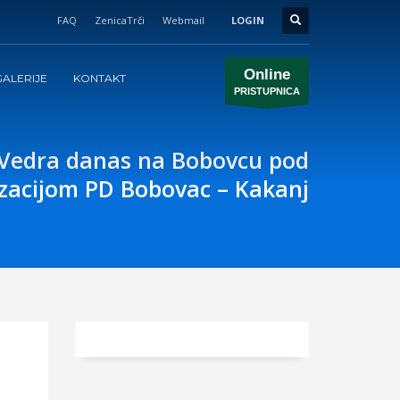
FAQ
ZenicaTrči
Webmail
LOGIN
Online
ALERIJE
KONTAKT
PRISTUPNICA
 Vedra danas na Bobovcu pod
zacijom PD Bobovac – Kakanj