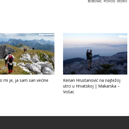
BOBOVAC
,
POHOD
,
VEDRO
 mi je, ja sam san većine
Kenan Hrustanović na najtežoj
utrci u Hrvatskoj | Makarska –
Vošac