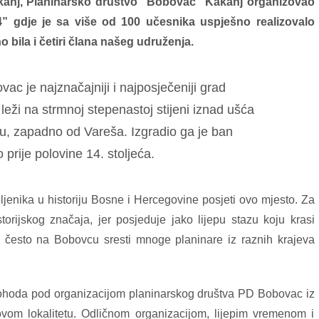
akanj, Planinarsko društvo “Bobovac” Kakanj organizovao
” gdje je sa više od 100 učesnika uspješno realizovalo
bila i četiri člana našeg udruženja.
vac je najznačajniji i najposječeniji grad
leži na strmnoj stepenastoj stijeni iznad ušća
u, zapadno od Vareša. Izgradio ga je ban
 prije polovine 14. stoljeća.
ubljenika u historiju Bosne i Hercegovine posjeti ovo mjesto. Za
torijskog značaja, jer posjeduje jako lijepu stazu koju krasi
 često na Bobovcu sresti mnoge planinare iz raznih krajeva
ohoda pod organizacijom planinarskog društva PD Bobovac iz
vom lokalitetu. Odličnom organizacijom, lijepim vremenom i