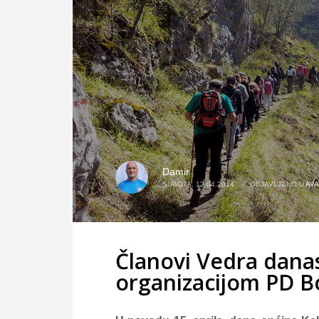
Damir
SUBOTA, 12.04.2014.
/
OBJAVLJENO U
AV
Članovi Vedra dana
organizacijom PD B