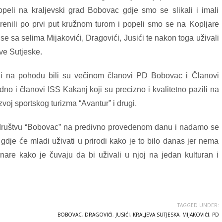
eli na kraljevski grad Bobovac gdje smo se slikali i imali
krenili po prvi put kružnom turom i popeli smo se na Kopljare
 se sa selima Mijakovići, Dragovići, Jusići te nakon toga uživali
ve Sutjeske.
li na pohodu bili su večinom članovi PD Bobovac i Članovi
o i članovi ISS Kakanj koji su precizno i kvalitetno pazili na
voj sportskog turizma “Avantur” i drugi.
ruštvu “Bobovac” na predivno provedenom danu i nadamo se
a gdje će mladi uživati u prirodi kako je to bilo danas jer nema
ninare kako je čuvaju da bi uživali u njoj na jedan kulturan i
TAGGED UNDER:
BOBOVAC
,
DRAGOVIĆI
,
JUSIĆI
,
KRALJEVA SUTJESKA
,
MIJAKOVIĆI
,
PD