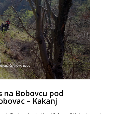
ANTURE ČLANOVA
,
BLOG
s na Bobovcu pod
obovac – Kakanj