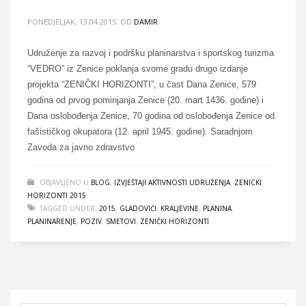
PONEDJELJAK, 13.04.2015.
OD
DAMIR
Udruženje za razvoj i podršku planinarstva i sportskog turizma
“VEDRO” iz Zenice poklanja svome gradu drugo izdanje
projekta “ZENIČKI HORIZONTI”, u čast Dana Zenice, 579
godina od prvog pominjanja Zenice (20. mart 1436. godine) i
Dana oslobođenja Zenice, 70 godina od oslobođenja Zenice od
fašističkog okupatora (12. april 1945. godine). Saradnjom
Zavoda za javno zdravstvo
OBJAVLJENO U
BLOG
,
IZVJEŠTAJI AKTIVNOSTI UDRUŽENJA
,
ZENICKI
HORIZONTI 2015
TAGGED UNDER:
2015
,
GLADOVIĆI
,
KRALJEVINE
,
PLANINA
,
PLANINARENJE
,
POZIV
,
SMETOVI
,
ZENIČKI HORIZONTI