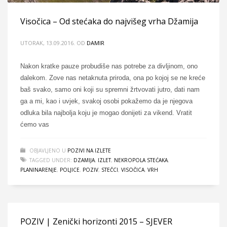
Visočica – Od stećaka do najvišeg vrha Džamija
UTORAK, 13.09.2016.
OD
DAMIR
Nakon kratke pauze probudiše nas potrebe za divljinom, ono
dalekom. Zove nas netaknuta priroda, ona po kojoj se ne kreće
baš svako, samo oni koji su spremni žrtvovati jutro, dati nam
ga a mi, kao i uvjek, svakoj osobi pokažemo da je njegova
odluka bila najbolja koju je mogao donijeti za vikend. Vratit
ćemo vas
OBJAVLJENO U
POZIVI NA IZLETE
TAGGED UNDER:
DZAMIJA
,
IZLET
,
NEKROPOLA STEĆAKA
,
PLANINARENJE
,
POLJICE
,
POZIV
,
STEČCI
,
VISOČICA
,
VRH
POZIV | Zenički horizonti 2015 – SJEVER