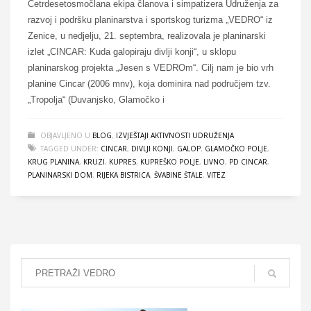
Četrdesetosmočlana ekipa članova i simpatizera Udruženja za
razvoj i podršku planinarstva i sportskog turizma „VEDRO“ iz
Zenice, u nedjelju, 21. septembra, realizovala je planinarski
izlet „CINCAR: Kuda galopiraju divlji konji“, u sklopu
planinarskog projekta „Jesen s VEDROm“. Cilj nam je bio vrh
planine Cincar (2006 mnv), koja dominira nad područjem tzv.
„Tropolja“ (Duvanjsko, Glamočko i
OBJAVLJENO U
BLOG
,
IZVJEŠTAJI AKTIVNOSTI UDRUŽENJA
TAGGED UNDER:
CINCAR
,
DIVLJI KONJI
,
GALOP
,
GLAMOČKO POLJE
,
KRUG PLANINA
,
KRUZI
,
KUPRES
,
KUPREŠKO POLJE
,
LIVNO
,
PD CINCAR
,
PLANINARSKI DOM
,
RIJEKA BISTRICA
,
ŠVABINE ŠTALE
,
VITEZ