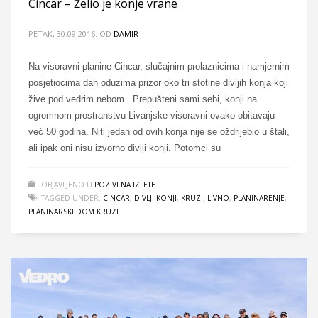
Cincar – Želio je konje vrane
PETAK, 30.09.2016.
OD
DAMIR
Na visoravni planine Cincar, slučajnim prolaznicima i namjernim
posjetiocima dah oduzima prizor oko tri stotine divljih konja koji
žive pod vedrim nebom. Prepušteni sami sebi, konji na
ogromnom prostranstvu Livanjske visoravni ovako obitavaju
već 50 godina. Niti jedan od ovih konja nije se oždrijebio u štali,
ali ipak oni nisu izvorno divlji konji. Potomci su
OBJAVLJENO U
POZIVI NA IZLETE
TAGGED UNDER:
CINCAR
,
DIVLJI KONJI
,
KRUZI
,
LIVNO
,
PLANINARENJE
,
PLANINARSKI DOM KRUZI