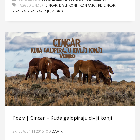
TAGGED UNDER:
CINCAR
,
DIVLJI KONJI
,
KONJANICI
,
PD CINCAR
,
PLANINA
,
PLANINARENJE
,
VEDRO
Poziv | Cincar – Kuda galopiraju divlji konji
SRIJEDA, 04.11.2015.
OD
DAMIR