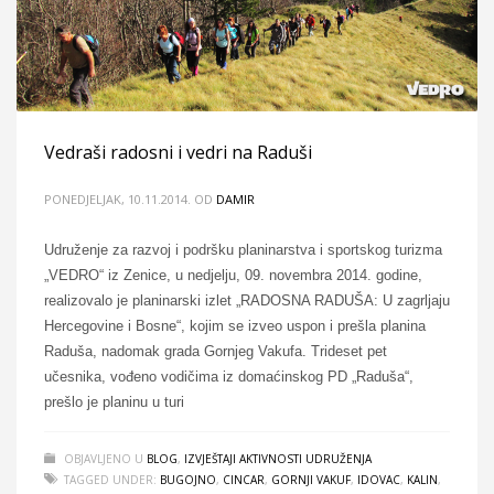
Vedraši radosni i vedri na Raduši
PONEDJELJAK, 10.11.2014.
OD
DAMIR
Udruženje za razvoj i podršku planinarstva i sportskog turizma
„VEDRO“ iz Zenice, u nedjelju, 09. novembra 2014. godine,
realizovalo je planinarski izlet „RADOSNA RADUŠA: U zagrljaju
Hercegovine i Bosne“, kojim se izveo uspon i prešla planina
Raduša, nadomak grada Gornjeg Vakufa. Trideset pet
učesnika, vođeno vodičima iz domaćinskog PD „Raduša“,
prešlo je planinu u turi
OBJAVLJENO U
BLOG
,
IZVJEŠTAJI AKTIVNOSTI UDRUŽENJA
TAGGED UNDER:
BUGOJNO
,
CINCAR
,
GORNJI VAKUF
,
IDOVAC
,
KALIN
,