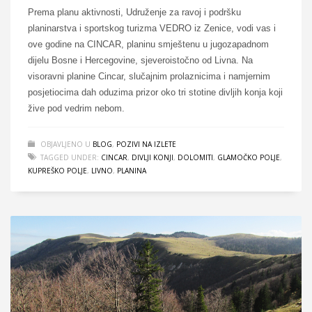
Prema planu aktivnosti, Udruženje za ravoj i podršku
planinarstva i sportskog turizma VEDRO iz Zenice, vodi vas i
ove godine na CINCAR, planinu smještenu u jugozapadnom
dijelu Bosne i Hercegovine, sjeveroistočno od Livna. Na
visoravni planine Cincar, slučajnim prolaznicima i namjernim
posjetiocima dah oduzima prizor oko tri stotine divljih konja koji
žive pod vedrim nebom.
OBJAVLJENO U
BLOG
,
POZIVI NA IZLETE
TAGGED UNDER:
CINCAR
,
DIVLJI KONJI
,
DOLOMITI
,
GLAMOČKO POLJE
,
KUPREŠKO POLJE
,
LIVNO
,
PLANINA