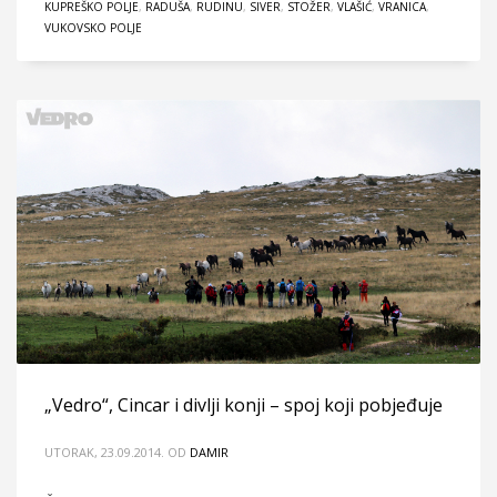
KUPREŠKO POLJE
,
RADUŠA
,
RUDINU
,
SIVER
,
STOŽER
,
VLAŠIĆ
,
VRANICA
,
VUKOVSKO POLJE
„Vedro“, Cincar i divlji konji – spoj koji pobjeđuje
UTORAK, 23.09.2014.
OD
DAMIR