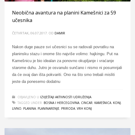
Neobična avantura na planini Kamešnici za 59
učesnika
ČETVRTAK, 06.07.2017.
OD
DAMIR
Nakon duge pauze svi učesnici su se radovali povratku na
planinsku stazu i onome što najviše volimo: hajkingu. Put na
Kamešnicu je bio idealan za ponovno okupljanje i vraćanje
starome duhu. Jutro je osvanulo sunčano i nismo ni posumnjali
da će ovaj dan išta pokvariti. Ono na što smo trebali misliti
jeste da ponesemo dodatnu
OBJAVLJENO U
IZVJEŠTAJI AKTIVNOSTI UDRUŽENJA
TAGGED UNDER:
BOSNA I HERCEGOVINA
,
CINCAR
,
KAMEŠNICA
,
KONJ
,
LIVNO
,
PLANINA
,
PLANINARENJE
,
PRIRODA
,
VRH KONJ