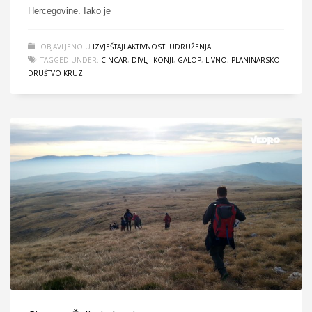
Hercegovine. Iako je
OBJAVLJENO U
IZVJEŠTAJI AKTIVNOSTI UDRUŽENJA
TAGGED UNDER:
CINCAR
,
DIVLJI KONJI
,
GALOP
,
LIVNO
,
PLANINARSKO
DRUŠTVO KRUZI