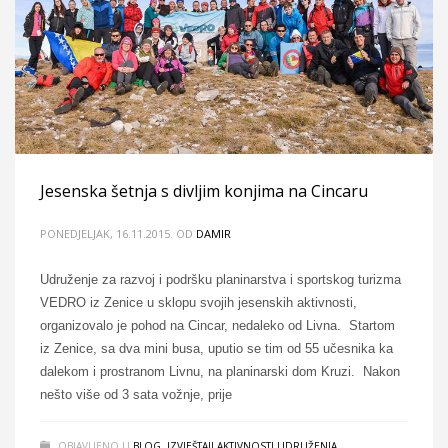
Jesenska šetnja s divljim konjima na Cincaru
PONEDJELJAK, 16.11.2015.
OD
DAMIR
Udruženje za razvoj i podršku planinarstva i sportskog turizma
VEDRO iz Zenice u sklopu svojih jesenskih aktivnosti,
organizovalo je pohod na Cincar, nedaleko od Livna. Startom
iz Zenice, sa dva mini busa, uputio se tim od 55 učesnika ka
dalekom i prostranom Livnu, na planinarski dom Kruzi. Nakon
nešto više od 3 sata vožnje, prije
OBJAVLJENO U
BLOG
,
IZVJEŠTAJI AKTIVNOSTI UDRUŽENJA