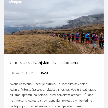
U potrazi za livanjskim divljim konjima
UTORAK, 11.10.2016.
OD
DAMIR
Avantura zvana Cincar je okupila 57 učesnika iz Zenice,
Kaknja, Viteza, Sarajeva, Maglaja i Tešnja. Već u 5 sati ujutro
bili smo spremni za polazak pred zeničkom arenom . Čudan
neki motor u nama, dok svi spavaju i snivaju , mi koristimo
nedeljno jutro za putovanje u dubine i ljepote Bosne i