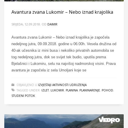
Avantura zvana Lukomir – Nebo iznad krajolika
SRIJEDA, 12.09.2018.
OD
DAMIR
Avantura zvana Lukomir – Nebo iznad krajolika je započela
nedeljnog jutra, 09.09.2018. godine u 06:00h. Vesela družina od
40-ak učesnika iz mini busa i nekoliko privatnih automobila se
tog nedeljnog jutra, dok se svijet tek budio, uputila prema
Bjelašnici i Lukomiru, selu na najvišoj nadmorskoj visini. Prava
avantura je započela iz sela Umoljani koje se
OBJAVLJENO U
IZVJEŠTAJI AKTIVNOSTI UDRUŽENJA
TAGGED UNDER:
IZLET
,
LUKOMIR
,
PLANINA
,
PLANINARENJE
,
POHOD
,
STUDENI POTOK