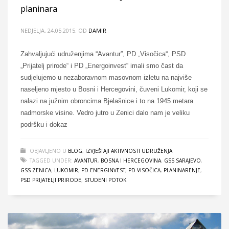
planinara
NEDJELJA, 24.05.2015.
OD
DAMIR
Zahvaljujući udruženjima “Avantur”, PD „Visočica“, PSD
„Prijatelj prirode“ i PD „Energoinvest“ imali smo čast da
sudjelujemo u nezaboravnom masovnom izletu na najviše
naseljeno mjesto u Bosni i Hercegovini, čuveni Lukomir, koji se
nalazi na južnim obroncima Bjelašnice i to na 1945 metara
nadmorske visine. Vedro jutro u Zenici dalo nam je veliku
podršku i dokaz
OBJAVLJENO U
BLOG
,
IZVJEŠTAJI AKTIVNOSTI UDRUŽENJA
TAGGED UNDER:
AVANTUR
,
BOSNA I HERCEGOVINA
,
GSS SARAJEVO
,
GSS ZENICA
,
LUKOMIR
,
PD ENERGINVEST
,
PD VISOČICA
,
PLANINARENJE
,
PSD PRIJATELJI PRIRODE
,
STUDENI POTOK