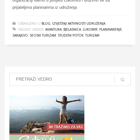
organizaciji idemo u posjetu Lukomiru i družimo se sa
prijateljima planinarima iz udruženja
OBJAVLJENO U
BLOG
,
IZVJEŠTAJI AKTIVNOSTI UDRUŽENJA
TAGGED UNDER:
AVANTURA
,
BJELASNICA
,
LUKOMIR
,
PLANINARENJE
,
SARAJEVO
,
SEOSKI TURIZAM
,
STUDENI POTOK
,
TURIZAM