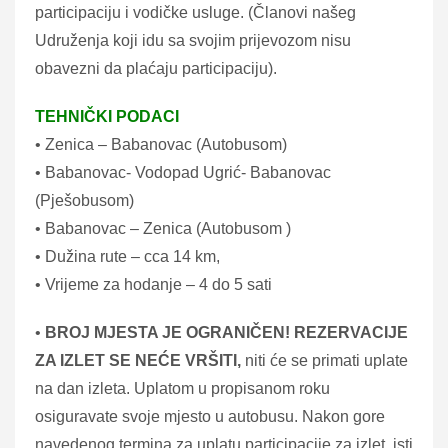
participaciju i vodičke usluge. (Članovi našeg
Udruženja koji idu sa svojim prijevozom nisu
obavezni da plaćaju participaciju).
TEHNIČKI PODACI
• Zenica – Babanovac (Autobusom)
• Babanovac- Vodopad Ugrić- Babanovac
(Pješobusom)
• Babanovac – Zenica (Autobusom )
• Dužina rute – cca 14 km,
• Vrijeme za hodanje – 4 do 5 sati
•
BROJ MJESTA JE OGRANIČEN! REZERVACIJE
ZA IZLET SE NEĆE VRŠITI,
niti će se primati uplate
na dan izleta. Uplatom u propisanom roku
osiguravate svoje mjesto u autobusu. Nakon gore
navedenog termina za uplatu participacije za izlet, isti