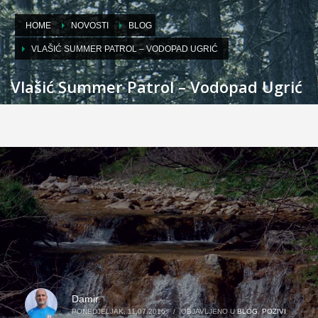
HOME
NOVOSTI
BLOG
VLAŠIĆ SUMMER PATROL – VODOPAD UGRIĆ
Vlašić Summer Patrol – Vodopad Ugrić
Damir
PONEDJELJAK, 11.07.2016.
/
OBJAVLJENO U
BLOG
,
POZIVI