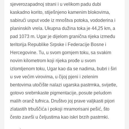
sjeverozapadnoj strani i u velikom padu dubi
kaskadno korito, stiješnjeno kamenim blokovima,
sabirući usput vode iz mnoštva potoka, vododerina i
planinskih vrela. Ukupna dužina toka je 44,25 km, a
pad 1073 m. Ugar je dijelom granična rijeka između
teritorija Republike Srpske i Federacije Bosne i
Hercegovine. Tu,
u svom gornjem toku, sa svakim
novim kilometrom koji rijeka prođe u svom
izlomljenom toku, Ugar kao da se nadima, bubri i širi
u sve većim virovima, u čijoj pjeni i zelenim
bentovima utočište nalazi ugarska pastrmka, svijetle,
gotovo srebrnkaste pigmentacije, posute peludom
malih oranž tufnica. Društvo joj prave valjkasti pijori
zlatastih trbuščića i pokoji mramorisani pešić, što
često završi u čeljustima kao iskri brzih pastrmki.