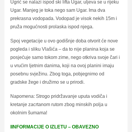
Ugrić se nalazi ispod ski lifta Ugar, uljeva se u rijeku
Ugar. Manjeg je toka nego sam Ugar. Ima dva
prekrasna vodopada. Vodopad je visok nekih 15m i
pruža mogućnosti prolaska ispod njega.
Spoj vegetacije u ovo godišnje doba otvorit će nove
pogleda i sliku Vlašića – da to nije planina koja se
posjećuje samo tokom zime, nego otkriva svoje čari i
u vrućim ljetnim danima, koji na ovoj planini imaju
posebnu svježinu. Zbog toga, pobjegnimo od
gradske žege i družimo se u prirodi.
Napomena: Strogo pridržavanje uputa vodiča i
kretanje zacrtanom rutom zbog minskih polja u
okolnim šumama!
IINFORMACIJE O IZLETU – OBAVEZNO