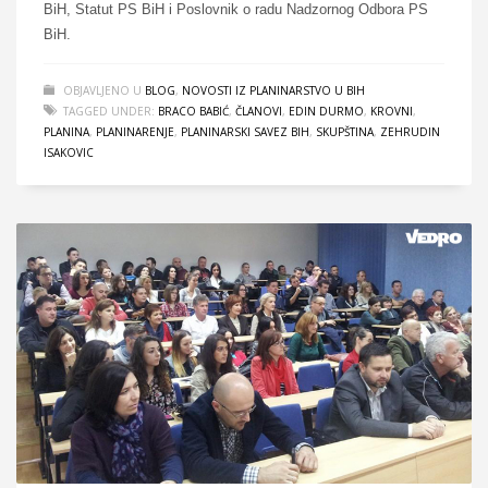
BiH, Statut PS BiH i Poslovnik o radu Nadzornog Odbora PS
BiH.
OBJAVLJENO U
BLOG
,
NOVOSTI IZ PLANINARSTVO U BIH
TAGGED UNDER:
BRACO BABIĆ
,
ČLANOVI
,
EDIN DURMO
,
KROVNI
,
PLANINA
,
PLANINARENJE
,
PLANINARSKI SAVEZ BIH
,
SKUPŠTINA
,
ZEHRUDIN
ISAKOVIC