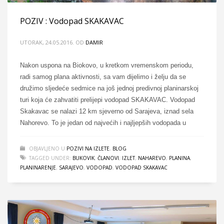
POZIV : Vodopad SKAKAVAC
UTORAK, 24.05.2016.
OD
DAMIR
Nakon uspona na Biokovo, u kretkom vremenskom periodu,
radi samog plana aktivnosti, sa vam dijelimo i želju da se
družimo sljedeće sedmice na još jednoj predivnoj planinarskoj
turi koja će zahvatiti prelijepi vodopad SKAKAVAC. Vodopad
Skakavac se nalazi 12 km sjeverno od Sarajeva, iznad sela
Nahorevo. To je jedan od najvećih i najljepših vodopada u
OBJAVLJENO U
POZIVI NA IZLETE
,
BLOG
TAGGED UNDER:
BUKOVIK
,
ČLANOVI
,
IZLET
,
NAHAREVO
,
PLANINA
,
PLANINARENJE
,
SARAJEVO
,
VODOPAD
,
VODOPAD SKAKAVAC