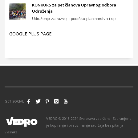
KONKURS za pet članova Upravnog odbora
Udruženja
Udruženje za razvoj i podršku planinarstva i sp...
GOOGLE PLUS PAGE
GET SOCIAL
VEDRO © 2013-2024 Sva prava zadržana. Zabranjeno
je kopiranje i preuzimanje sadržaja bez pitanja
vlasnika.