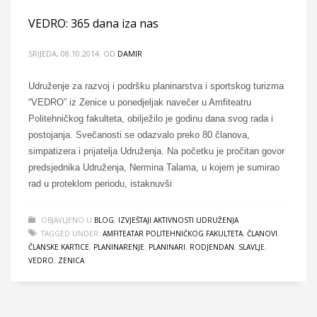
VEDRO: 365 dana iza nas
SRIJEDA, 08.10.2014.
OD
DAMIR
Udruženje za razvoj i podršku planinarstva i sportskog turizma
“VEDRO” iz Zenice u ponedjeljak navečer u Amfiteatru
Politehničkog fakulteta, obilježilo je godinu dana svog rada i
postojanja. Svečanosti se odazvalo preko 80 članova,
simpatizera i prijatelja Udruženja. Na početku je pročitan govor
predsjednika Udruženja, Nermina Talama, u kojem je sumirao
rad u proteklom periodu, istaknuvši
OBJAVLJENO U
BLOG
,
IZVJEŠTAJI AKTIVNOSTI UDRUŽENJA
TAGGED UNDER:
AMFITEATAR POLITEHNIČKOG FAKULTETA
,
ČLANOVI
,
ČLANSKE KARTICE
,
PLANINARENJE
,
PLANINARI
,
RODJENDAN
,
SLAVLJE
,
VEDRO
,
ZENICA