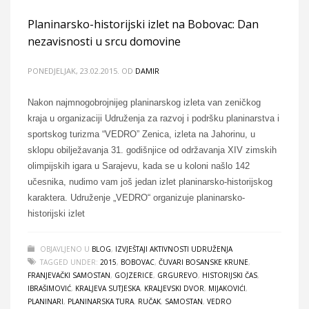
Planinarsko-historijski izlet na Bobovac: Dan
nezavisnosti u srcu domovine
PONEDJELJAK, 23.02.2015.
OD
DAMIR
Nakon najmnogobrojnijeg planinarskog izleta van zeničkog
kraja u organizaciji Udruženja za razvoj i podršku planinarstva i
sportskog turizma “VEDRO” Zenica, izleta na Jahorinu, u
sklopu obilježavanja 31. godišnjice od održavanja XIV zimskih
olimpijskih igara u Sarajevu, kada se u koloni našlo 142
učesnika, nudimo vam još jedan izlet planinarsko-historijskog
karaktera. Udruženje „VEDRO“ organizuje planinarsko-
historijski izlet
OBJAVLJENO U
BLOG
,
IZVJEŠTAJI AKTIVNOSTI UDRUŽENJA
TAGGED UNDER:
2015
,
BOBOVAC
,
ČUVARI BOSANSKE KRUNE
,
FRANJEVAČKI SAMOSTAN
,
GOJZERICE
,
GRGUREVO
,
HISTORIJSKI ČAS
,
IBRAŠIMOVIĆ
,
KRALJEVA SUTJESKA
,
KRALJEVSKI DVOR
,
MIJAKOVIĆI
,
PLANINARI
,
PLANINARSKA TURA
,
RUČAK
,
SAMOSTAN
,
VEDRO