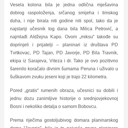
Vesela kolona bila je jedna odlična mješavina
dobrog raspoloženja, srčanog smijeha i timskog
duha, i nije birala niti godine niti spol, tako da je
najstariji učesnik tog dana bila Milica Petrović, a
najmlađi Aldžejna Kapo. Ovom „miksu“ takođe su
doprinjeli i prijatelji – planinari iz društava PD
Tvrtkovac, PD Tajan, PD Javorje, PD Bila Travnik,
ekipa iz Sarajeva, Viteza i dr. Tako je ovo pozitivno
šarenilo koračalo divnim šumama Peruna i uživalo u
šuškavom zvuku jeseni koji je trajo 22 kilometra.
Pored „gratis“ rumenih obraza, učesnici su dobili i
jednu dozu zanimljive historije o srednjovjekovnoj
Bosni i nekoliko detalja o samom Bobovcu.
Prema riječima gostoljubivog domara planinarskog