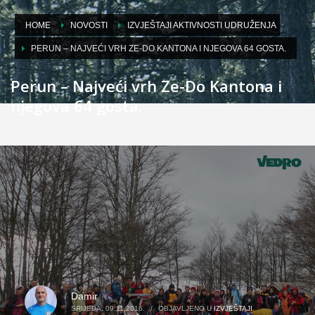
HOME
NOVOSTI
IZVJEŠTAJI AKTIVNOSTI UDRUŽENJA
PERUN – NAJVEĆI VRH ZE-DO KANTONA I NJEGOVA 64 GOSTA.
Perun – Najveći vrh Ze-Do Kantona i
njegova 64 gosta.
Damir
SRIJEDA, 09.11.2016.
/
OBJAVLJENO U
IZVJEŠTAJI