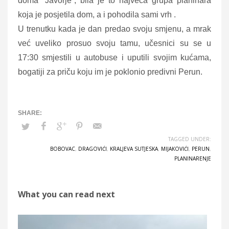
doma “Javorje”, bila je to najveća grupa planinara
koja je posjetila dom, a i pohodila sami vrh .
U trenutku kada je dan predao svoju smjenu, a mrak
već uveliko prosuo svoju tamu, učesnici su se u
17:30 smjestili u autobuse i uputili svojim kućama,
bogatiji za priču koju im je poklonio predivni Perun.
TAGGED UNDER:
BOBOVAC
,
DRAGOVIĆI
,
KRALJEVA SUTJESKA
,
MIJAKOVIĆI
,
PERUN
,
PLANINARENJE
What you can read next