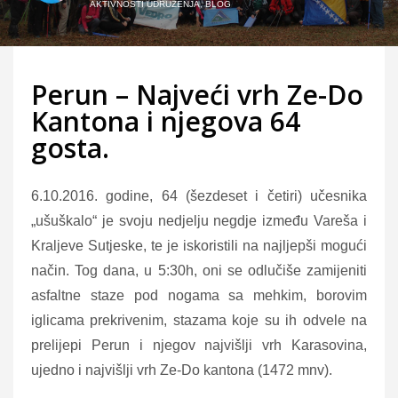
AKTIVNOSTI UDRUŽENJA
,
BLOG
Perun – Najveći vrh Ze-Do
Kantona i njegova 64
gosta.
6.10.2016. godine, 64 (šezdeset i četiri) učesnika
„ušuškalo“ je svoju nedjelju negdje između Vareša i
Kraljeve Sutjeske, te je iskoristili na najljepši mogući
način. Tog dana, u 5:30h, oni se odlučiše zamijeniti
asfaltne staze pod nogama sa mehkim, borovim
iglicama prekrivenim, stazama koje su ih odvele na
prelijepi Perun i njegov najvišlji vrh Karasovina,
ujedno i
najvišlji vrh Ze-Do kantona (1472 mnv).