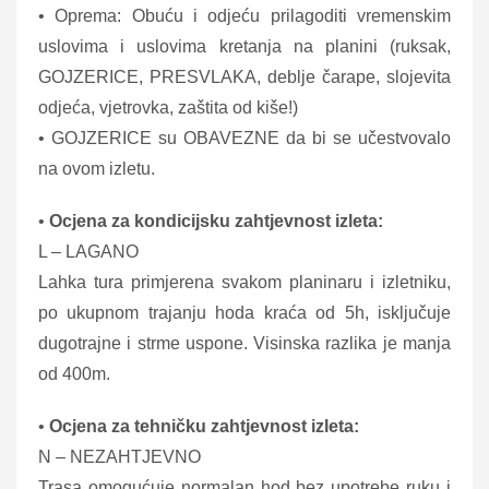
• Oprema: Obuću i odjeću prilagoditi vremenskim
uslovima i uslovima kretanja na planini (ruksak,
GOJZERICE, PRESVLAKA, deblje čarape, slojevita
odjeća, vjetrovka, zaštita od kiše!)
• GOJZERICE su OBAVEZNE da bi se učestvovalo
na ovom izletu.
•
Ocjena za kondicijsku zahtjevnost izleta:
L – LAGANO
Lahka tura primjerena svakom planinaru i izletniku,
po ukupnom trajanju hoda kraća od 5h, isključuje
dugotrajne i strme uspone. Visinska razlika je manja
od 400m.
•
Ocjena za tehničku zahtjevnost izleta:
N – NEZAHTJEVNO
Trasa omogućuje normalan hod bez upotrebe ruku i