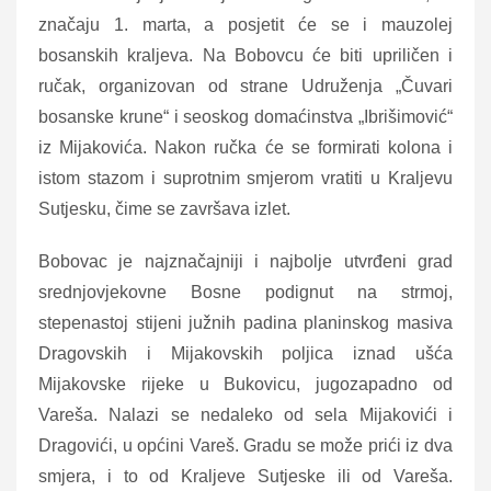
značaju 1. marta, a posjetit će se i mauzolej
bosanskih kraljeva. Na Bobovcu će biti upriličen i
ručak, organizovan od strane Udruženja „Čuvari
bosanske krune“ i seoskog domaćinstva „Ibrišimović“
iz Mijakovića. Nakon ručka će se formirati kolona i
istom stazom i suprotnim smjerom vratiti u Kraljevu
Sutjesku, čime se završava izlet.
Bobovac je najznačajniji i najbolje utvrđeni grad
srednjovjekovne Bosne podignut na strmoj,
stepenastoj stijeni južnih padina planinskog masiva
Dragovskih i Mijakovskih poljica iznad ušća
Mijakovske rijeke u Bukovicu, jugozapadno od
Vareša. Nalazi se nedaleko od sela Mijakovići i
Dragovići, u općini Vareš. Gradu se može prići iz dva
smjera, i to od Kraljeve Sutjeske ili od Vareša.