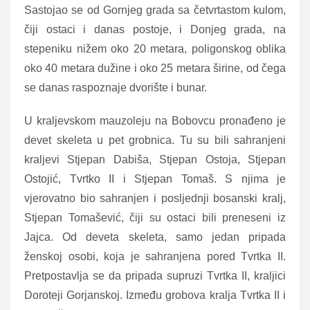
Sastojao se od Gornjeg grada sa četvrtastom kulom,
čiji ostaci i danas postoje, i Donjeg grada, na
stepeniku nižem oko 20 metara, poligonskog oblika
oko 40 metara dužine i oko 25 metara širine, od čega
se danas raspoznaje dvorište i bunar.
U kraljevskom mauzoleju na Bobovcu pronađeno je
devet skeleta u pet grobnica. Tu su bili sahranjeni
kraljevi Stjepan Dabiša, Stjepan Ostoja, Stjepan
Ostojić, Tvrtko II i Stjepan Tomaš. S njima je
vjerovatno bio sahranjen i posljednji bosanski kralj,
Stjepan Tomašević, čiji su ostaci bili preneseni iz
Jajca. Od deveta skeleta, samo jedan pripada
ženskoj osobi, koja je sahranjena pored Tvrtka II.
Pretpostavlja se da pripada supruzi Tvrtka II, kraljici
Doroteji Gorjanskoj. Između grobova kralja Tvrtka II i