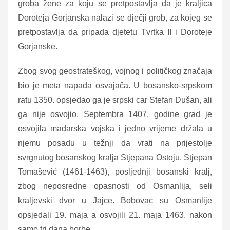
groba žene za koju se pretpostavlja da je kraljica
Doroteja Gorjanska nalazi se dječji grob, za kojeg se
pretpostavlja da pripada djetetu Tvrtka II i Doroteje
Gorjanske.
Zbog svog geostrateškog, vojnog i političkog značaja
bio je meta napada osvajača. U bosansko-srpskom
ratu 1350. opsjedao ga je srpski car Stefan Dušan, ali
ga nije osvojio. Septembra 1407. godine grad je
osvojila mađarska vojska i jedno vrijeme držala u
njemu posadu u težnji da vrati na prijestolje
svrgnutog bosanskog kralja Stjepana Ostoju. Stjepan
Tomašević (1461-1463), posljednji bosanski kralj,
zbog neposredne opasnosti od Osmanlija, seli
kraljevski dvor u Jajce. Bobovac su Osmanlije
opsjedali 19. maja a osvojili 21. maja 1463. nakon
samo tri dana borbe.