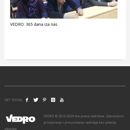
VEDRO: 365 dana iza nas
GET SOCIAL
VEDRO © 2013-2024 Sva prava zadržana. Zabranjeno
je kopiranje i preuzimanje sadržaja bez pitanja
vlasnika.