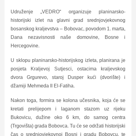
Udruženje „VEDRO“ organizuje planinarsko-
historijski izlet na glavni grad srednjovjekovnog
bosanskog kraljevstva – Bobovac, povodom 1. marta,
Dana nezavisnosti naše domovine, Bosne i
Hercegovine.
U sklopu planinarsko-historijskog izleta, planirana je
posjeta Kraljevoj Sutjesci, ostacima kraljevskog
dvora Grgurevo, staroj Dusper kući (dvorište) i
džamiji Mehmeda II El-Fatiha.
Nakon toga, formira se kolona učesnika, koja će se
kretati prelijepom i laganom stazom uz rijeku
Bukovicu, dužine oko 6 km, do samog centra
(Trgovišta) grada Bobovca. Tu će se održati historijski
čas o srednjovjekovnoj Bosni i gradu Bobovcu, te