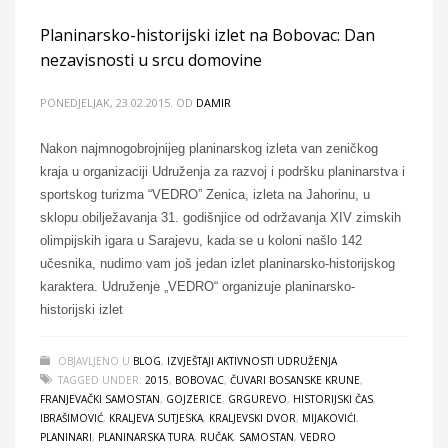
Planinarsko-historijski izlet na Bobovac: Dan
nezavisnosti u srcu domovine
PONEDJELJAK, 23.02.2015.
OD
DAMIR
Nakon najmnogobrojnijeg planinarskog izleta van zeničkog
kraja u organizaciji Udruženja za razvoj i podršku planinarstva i
sportskog turizma “VEDRO” Zenica, izleta na Jahorinu, u
sklopu obilježavanja 31. godišnjice od održavanja XIV zimskih
olimpijskih igara u Sarajevu, kada se u koloni našlo 142
učesnika, nudimo vam još jedan izlet planinarsko-historijskog
karaktera. Udruženje „VEDRO“ organizuje planinarsko-
historijski izlet
OBJAVLJENO U
BLOG
,
IZVJEŠTAJI AKTIVNOSTI UDRUŽENJA
TAGGED UNDER:
2015
,
BOBOVAC
,
ČUVARI BOSANSKE KRUNE
,
FRANJEVAČKI SAMOSTAN
,
GOJZERICE
,
GRGUREVO
,
HISTORIJSKI ČAS
,
IBRAŠIMOVIĆ
,
KRALJEVA SUTJESKA
,
KRALJEVSKI DVOR
,
MIJAKOVIĆI
,
PLANINARI
,
PLANINARSKA TURA
,
RUČAK
,
SAMOSTAN
,
VEDRO