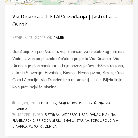
Via Dinarica – 1. ETAPA izviđanja | Jastrebac –
Ovnak
NEDJELJA, 13.12.2015.
OD
DAMIR
Udruženje za podršku i razvoj planinarstva i sportskog turizma
Vedro iz Zenice je uzelo učešće u projektu Via Dinarica. Via
Dinarica je planinarska ruta koja povezuje šest država regiona,
a to su Slovenija, Hrvatska, Bosna i Hercegovina, Srbija, Crna
Gora i Albanija. Via Dinarica ima tri staze tj. Linije. Bijela linija
koja prati najviše planine
OBJAVLJENO U
BLOG
,
IZVJEŠTAJI AKTIVNOSTI UDRUŽENJA
,
VIA
DINARICA
TAGGED UNDER:
BISTRIČAK
,
JASTREBAC
,
LISAC
,
OVNAK
,
PLANINA
,
PLANINARENJE
,
PRIRODA
,
ŠERIĆI
,
SMAJIĆI
,
STARINA
,
TOPČIĆ POLJE
,
VIA
DINARICA
,
VUKOTIĆI
,
ZENICA