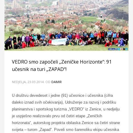
VEDRO smo započeli „Zeničke Horizonte“: 91
učesnik na turi „ZAPAD“!
NEDJELJA, 23.03.2014.
OD
DAMIR
U društvu devedeset i jedne (91) učesnice i učesnika (cifra
daleko iznad svih očekivanja), Udruženje za razvoj i podršku
planinarstva i sportskog turizma „VEDRO“ iz Zenice, u nedjelju
je uspješno realizovalo prvu od četiri etape „Zeničkih
horizonata“, autorskog projekta obilaska Zenice sa četiri strane
svijeta – turom „Zapad“. Poveli smo šarenoliku ekipu učesnika