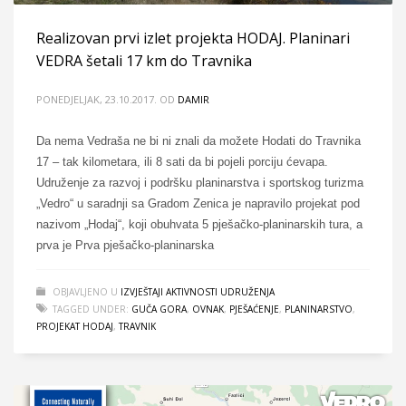
Realizovan prvi izlet projekta HODAJ. Planinari
VEDRA šetali 17 km do Travnika
PONEDJELJAK, 23.10.2017.
OD
DAMIR
Da nema Vedraša ne bi ni znali da možete Hodati do Travnika
17 – tak kilometara, ili 8 sati da bi pojeli porciju ćevapa.
Udruženje za razvoj i podršku planinarstva i sportskog turizma
„Vedro“ u saradnji sa Gradom Zenica je napravilo projekat pod
nazivom „Hodaj“, koji obuhvata 5 pješačko-planinarskih tura, a
prva je Prva pješačko-planinarska
OBJAVLJENO U
IZVJEŠTAJI AKTIVNOSTI UDRUŽENJA
TAGGED UNDER:
GUČA GORA
,
OVNAK
,
PJEŠAĆENJE
,
PLANINARSTVO
,
PROJEKAT HODAJ
,
TRAVNIK