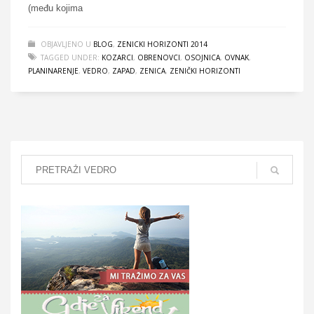
(među kojima
OBJAVLJENO U
BLOG
,
ZENICKI HORIZONTI 2014
TAGGED UNDER:
KOZARCI
,
OBRENOVCI
,
OSOJNICA
,
OVNAK
,
PLANINARENJE
,
VEDRO
,
ZAPAD
,
ZENICA
,
ZENIČKI HORIZONTI