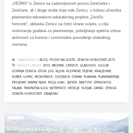
„VEDRO“ iz Zenice sa zadovoljstvom poziva Zeničanke i
Zeničane, ali i druge osobe koje vole Zenicu. u kolonu učesnika
planinarsko-rekreativno-edukativnog projekta „Zenički
horizonti“, obilaska Zenice sa četiri strane svijeta, u cilju
motiviracije građana za planinarenje, poboljšanja spektra izbora
aktivnosti za korisno i svrsishodno provođenje slobodnog
vremena,
OBJAVLJENO U
BLOG
,
POZIVI NA IZLETE
,
ZENICKI HORIZONTI 2015
TAGGED UNDER:
2015
,
BRIZNIK
,
CRKVICE
,
GLADOVIĆI
,
GOLUB
,
GORNJA ZENICA
,
ISTOK
,
JUG
,
KLJUN
,
KLOPAČKE STIJENE
,
KRALJEVINE
,
KUBER
,
LUPAC
,
MOKUŠNICE
,
OSOJNICA
,
OVNAK
,
PLANINA
,
PLANINARENJE
,
PROJEKAT
,
RAVNE NJIVE
,
RELEJ LISAC
,
SJEVER
,
SMETOVI
,
STRNOKOSI
,
TALAMI
,
TRAVNIČKA ILICA
,
VJETRENICE
,
VRSELJE
,
VUČJAK
,
ZAPAD
,
ZENICA
,
ZENIČKI HORIZONTI
,
ZMAJEVAC