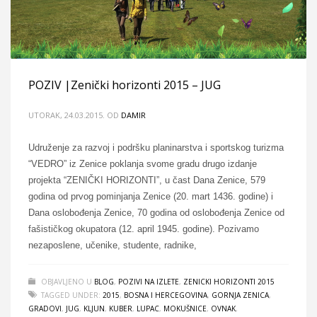
POZIV |Zenički horizonti 2015 – JUG
UTORAK, 24.03.2015.
OD
DAMIR
Udruženje za razvoj i podršku planinarstva i sportskog turizma
“VEDRO” iz Zenice poklanja svome gradu drugo izdanje
projekta “ZENIČKI HORIZONTI”, u čast Dana Zenice, 579
godina od prvog pominjanja Zenice (20. mart 1436. godine) i
Dana oslobođenja Zenice, 70 godina od oslobođenja Zenice od
fašističkog okupatora (12. april 1945. godine). Pozivamo
nezaposlene, učenike, studente, radnike,
OBJAVLJENO U
BLOG
,
POZIVI NA IZLETE
,
ZENICKI HORIZONTI 2015
TAGGED UNDER:
2015
,
BOSNA I HERCEGOVINA
,
GORNJA ZENICA
,
GRADOVI
,
JUG
,
KLJUN
,
KUBER
,
LUPAC
,
MOKUŠNICE
,
OVNAK
,