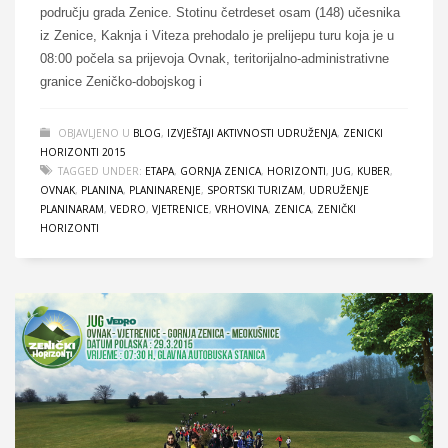
području grada Zenice. Stotinu četrdeset osam (148) učesnika
iz Zenice, Kaknja i Viteza prehodalo je prelijepu turu koja je u
08:00 počela sa prijevoja Ovnak, teritorijalno-administrativne
granice Zeničko-dobojskog i
OBJAVLJENO U
BLOG
,
IZVJEŠTAJI AKTIVNOSTI UDRUŽENJA
,
ZENICKI
HORIZONTI 2015
TAGGED UNDER:
ETAPA
,
GORNJA ZENICA
,
HORIZONTI
,
JUG
,
KUBER
,
OVNAK
,
PLANINA
,
PLANINARENJE
,
SPORTSKI TURIZAM
,
UDRUŽENJE
PLANINARAM
,
VEDRO
,
VJETRENICE
,
VRHOVINA
,
ZENICA
,
ZENIČKI
HORIZONTI