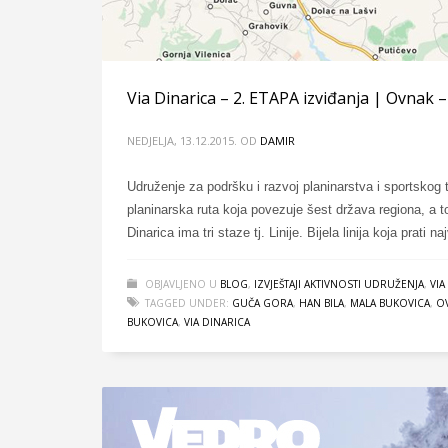
Via Dinarica – 2. ETAPA izviđanja | Ovnak 
NEDJELJA, 13.12.2015.
OD
DAMIR
Udruženje za podršku i razvoj planinarstva i sportskog 
planinarska ruta koja povezuje šest država regiona, a t
Dinarica ima tri staze tj. Linije. Bijela linija koja prati n
OBJAVLJENO U
BLOG
,
IZVJEŠTAJI AKTIVNOSTI UDRUŽENJA
,
VIA
TAGGED UNDER:
GUČA GORA
,
HAN BILA
,
MALA BUKOVICA
,
O
BUKOVICA
,
VIA DINARICA