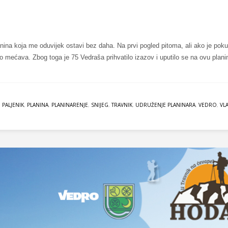
e planina koja me oduvijek ostavi bez daha. Na prvi pogled pitoma, ali ako je pok
kao mećava. Zbog toga je 75 Vedraša prihvatilo izazov i uputilo se na ovu plani
,
PALJENIK
,
PLANINA
,
PLANINARENJE
,
SNIJEG
,
TRAVNIK
,
UDRUŽENJE PLANINARA
,
VEDRO
,
VLA