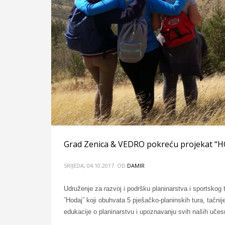
Grad Zenica & VEDRO pokreću projekat “
SRIJEDA, 04.10.2017.
OD
DAMIR
Udruženje za razvoj i podršku planinarstva i sportskog 
˝Hodaj˝ koji obuhvata 5 pješačko-planinskih tura, tačnije
edukacije o planinarstvu i upoznavanju svih naših uče