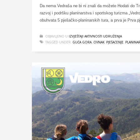
Da nema Vedraša ne bi ni znali da možete Hodati do Trav
razvoj i podršku planinarstva i sportskog turizma „Vedr
obuhvata 5 pješačko-planinarskih tura, a prva je Prva 
OBJAVLJENO U
IZVJEŠTAJI AKTIVNOSTI UDRUŽENJA
TAGGED UNDER:
GUČA GORA
,
OVNAK
,
PJEŠAĆENJE
,
PLANINA