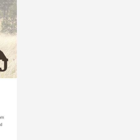
vom
nd