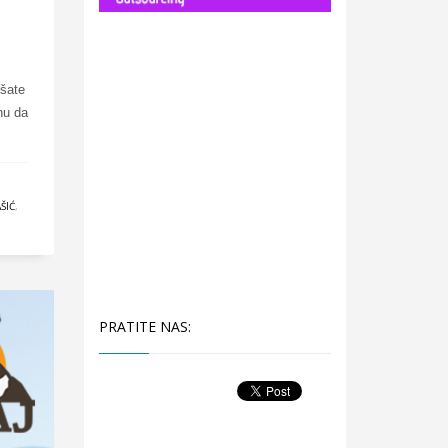
ušate
nu da
ŠIĆ
,
PRATITE NAS: