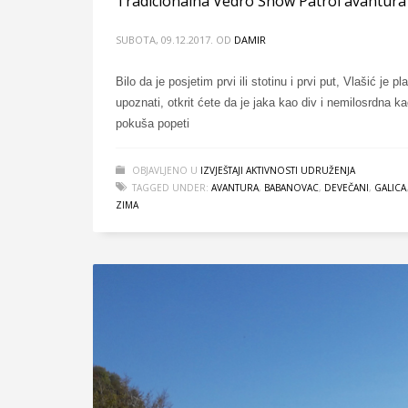
Tradicionalna Vedro Snow Patrol avantura
SUBOTA, 09.12.2017.
OD
DAMIR
Bilo da je posjetim prvi ili stotinu i prvi put, Vlašić j
upoznati, otkrit ćete da je jaka kao div i nemilosrdna 
pokuša popeti
OBJAVLJENO U
IZVJEŠTAJI AKTIVNOSTI UDRUŽENJA
TAGGED UNDER:
AVANTURA
,
BABANOVAC
,
DEVEČANI
,
GALICA
ZIMA