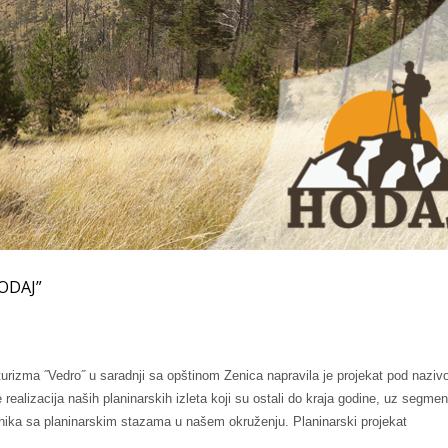
HODAJ”
turizma ˝Vedro˝ u saradnji sa opštinom Zenica napravila je projekat pod nazi
 realizacija naših planinarskih izleta koji su ostali do kraja godine, uz segme
snika sa planinarskim stazama u našem okruženju. Planinarski projekat