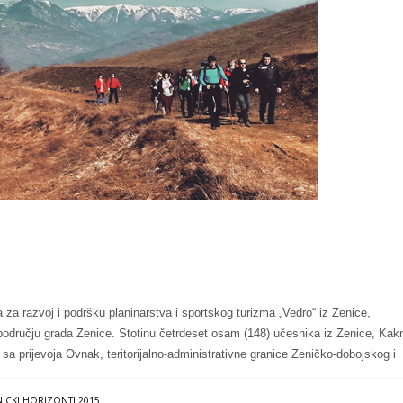
a za razvoj i podršku planinarstva i sportskog turizma „Vedro“ iz Zenice,
području grada Zenice. Stotinu četrdeset osam (148) učesnika iz Zenice, Kakn
a sa prijevoja Ovnak, teritorijalno-administrativne granice Zeničko-dobojskog i
ICKI HORIZONTI 2015