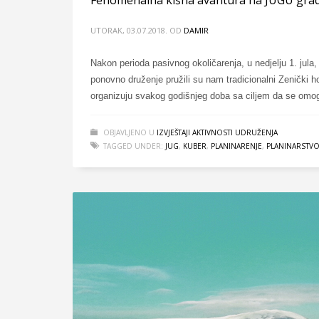
UTORAK, 03.07.2018.
OD
DAMIR
Nakon perioda pasivnog okoličarenja, u nedjelju 1. jula
ponovno druženje pružili su nam tradicionalni Zenički h
organizuju svakog godišnjeg doba sa ciljem da se omogu
OBJAVLJENO U
IZVJEŠTAJI AKTIVNOSTI UDRUŽENJA
TAGGED UNDER:
JUG
,
KUBER
,
PLANINARENJE
,
PLANINARSTV