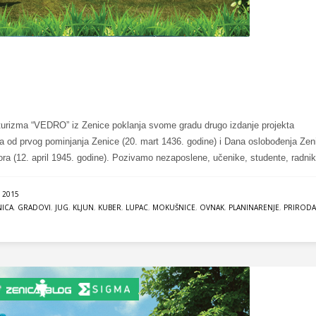
g turizma “VEDRO” iz Zenice poklanja svome gradu drugo izdanje projekta
od prvog pominjanja Zenice (20. mart 1436. godine) i Dana oslobođenja Zen
ra (12. april 1945. godine). Pozivamo nezaposlene, učenike, studente, radnik
 2015
NICA
,
GRADOVI
,
JUG
,
KLJUN
,
KUBER
,
LUPAC
,
MOKUŠNICE
,
OVNAK
,
PLANINARENJE
,
PRIRODA