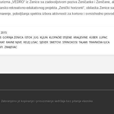
 turizma „VEDRO“ iz Zenice sa zadovoljstvom poziva Zeničanke i Zeničane, ali
rsko-rekreativno-edukativnog projekta „Zenički horizonti“, obilaska Zenice sa
aninarenje, poboljšanja spektra izbora aktivnosti za korisno i svrsishodno provo
 2015
B
,
GORNJA ZENICA
,
ISTOK
,
JUG
,
KLJUN
,
KLOPAČKE STIJENE
,
KRALJEVINE
,
KUBER
,
LUPAC
,
KAT
,
RAVNE NJIVE
,
RELEJ LISAC
,
SJEVER
,
SMETOVI
,
STRNOKOSI
,
TALAMI
,
TRAVNIČKA ILICA
,
TI
,
ZMAJEVAC
Zabranjeno je kopiranje i preuzimanje sadržaja bez pitanja vlasnika.