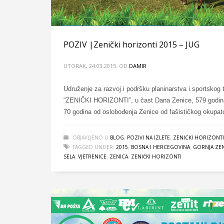
POZIV |Zenički horizonti 2015 – JUG
UTORAK, 24.03.2015.
OD
DAMIR
Udruženje za razvoj i podršku planinarstva i sportsko
“ZENIČKI HORIZONTI”, u čast Dana Zenice, 579 godina 
70 godina od oslobođenja Zenice od fašističkog okupato
OBJAVLJENO U
BLOG
,
POZIVI NA IZLETE
,
ZENICKI HORIZONTI
TAGGED UNDER:
2015
,
BOSNA I HERCEGOVINA
,
GORNJA ZE
SELA
,
VJETRENICE
,
ZENICA
,
ZENIČKI HORIZONTI