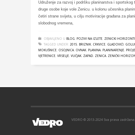
Udruženje za razvoj i podršku planinarstva i sportskog
druge osobe koje vole Zenicu. u kolonu učesnika planina
četiri strane svijeta, u cilju motiviracije građana za pl
slobodnog vremena,
OBJAVLJENO U
BLOG
,
POZIVI NA IZLETE
,
ZENICKI HORIZONTI
TAGGED UNDER:
2015
,
BRIZNIK
,
CRKVICE
,
GLADOVIĆI
,
GOLU
MOKUŠNICE
,
OSOJNICA
,
OVNAK
,
PLANINA
,
PLANINARENJE
,
PROJE
VJETRENICE
,
VRSELJE
,
VUČJAK
,
ZAPAD
,
ZENICA
,
ZENIČKI HORIZON
VEDRO © 2013-2024 Sva prava zadržana. 