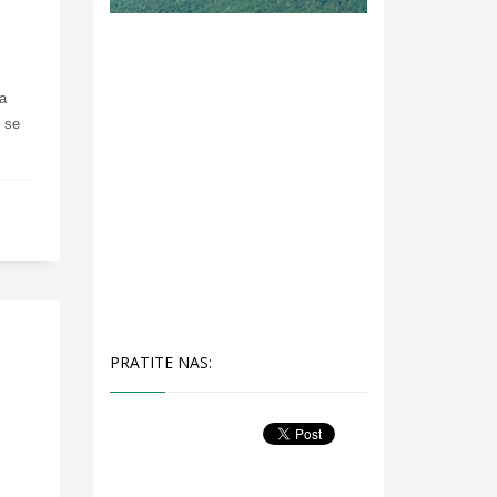
za
i se
PRATITE NAS: