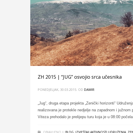
ZH 2015 | “JUG” osvojio srca učesnika
PONEDJELJAK, 30.03.2015.
OD
DAMIR
„Jug“, druga etapa projekta „Zenički horizonti“ Udruženj
realizovana je protekle nedjelje na zapadnom i južnom 
Viteza prehodalo je prelijepu turu koja je u 08:00 počel
OBJAVLJENO U
BLOG
,
IZVJEŠTAJI AKTIVNOSTI UDRUŽENJA
,
ZEN