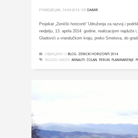
PONEDJELJAK, 14.04.2014.
OD
DAMIR
Projekat „Zenički horizonti“ Udruženja za razvoj i pod
nedjelju, 13. aprila 2014. godine, realizacijom najduže 
Gladovići u vrandučkom kraju, preko Smetova, do grads
OBJAVLJENO U
BLOG
,
ZENICKI HORIZONTI 2014
TAGGED UNDER:
ARNAUTI
,
ČOLAN
,
PERUN
,
PLANINARENJE
,
P