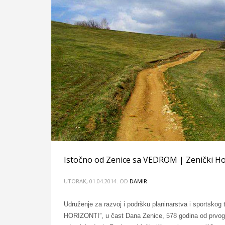
Istočno od Zenice sa VEDROM | Zenički Hor
UTORAK, 01.04.2014.
OD
DAMIR
Udruženje za razvoj i podršku planinarstva i sportsko
HORIZONTI”, u čast Dana Zenice, 578 godina od prvog 