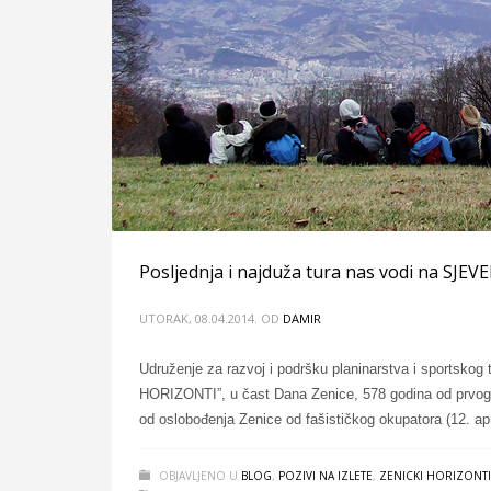
Posljednja i najduža tura nas vodi na SJEV
UTORAK, 08.04.2014.
OD
DAMIR
Udruženje za razvoj i podršku planinarstva i sportsko
HORIZONTI”, u čast Dana Zenice, 578 godina od prvog 
od oslobođenja Zenice od fašističkog okupatora (12. apr
OBJAVLJENO U
BLOG
,
POZIVI NA IZLETE
,
ZENICKI HORIZONTI