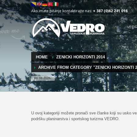
Ako imate pitanje kontaktirajte nas:
+ 387 (0)62 241 016
VED
HOME
ZENICKI HORIZONTI 2014
ARCHIVE FROM CATEGORY "ZENICKI HORIZONTI 2
06.08.2026.
U ovoj kategoriji možete pronači sve članke koji su usko vez
podršku planinarstva i sportskog turizma VEDRO.