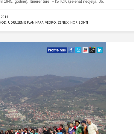
l 1945. godine). Itinerer ture: – ISTOK (zelena) nedjelja, 06.
 2014
HOD
,
UDRUŽENJE PLANINARA
,
VEDRO
,
ZENIČKI HORIZONTI