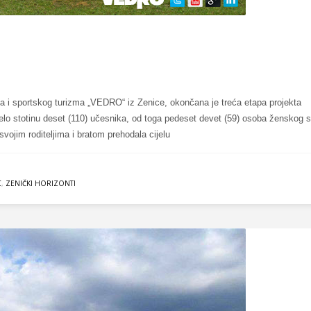
tva i sportskog turizma „VEDRO“ iz Zenice, okončana je treća etapa projekta
 uzelo stotinu deset (110) učesnika, od toga pedeset devet (59) osoba ženskog s
vojim roditeljima i bratom prehodala cijelu
C
,
ZENIČKI HORIZONTI