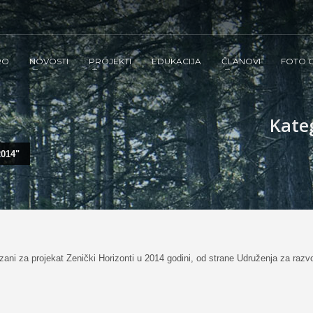
RO
NOVOSTI
PROJEKTI
EDUKACIJA
ČLANOVI
FOTO G
Kateg
014"
ani za projekat Zenički Horizonti u 2014 godini, od strane Udruženja za razvo