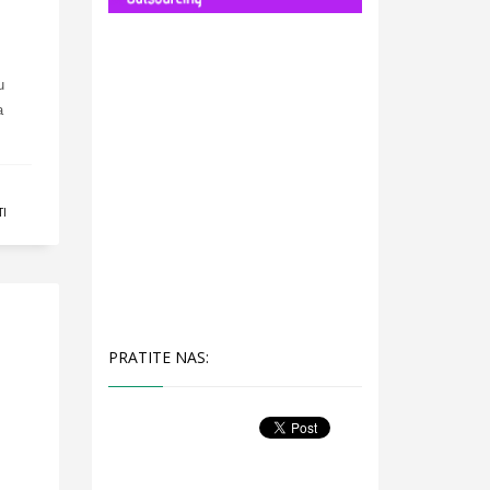
u
a
TI
PRATITE NAS: