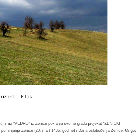
izonti – Istok
g turizma “VEDRO” iz Zenice poklanja svome gradu projekat “ZENIČKI
pominjanja Zenice (20. mart 1436. godine) i Dana oslobođenja Zenice, 69 go