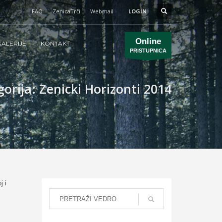
FAQ
ZenicaTrči
Webmail
LOGIN
Online
ALERIJE
KONTAKT
PRISTUPNICA
orija: Zenicki Horizonti 2014
j i