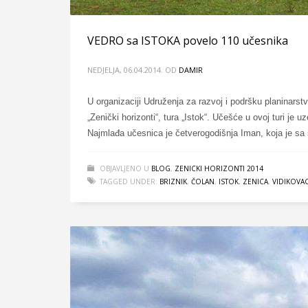
VEDRO sa ISTOKA povelo 110 učesnika
NEDJELJA, 06.04.2014.
OD
DAMIR
U organizaciji Udruženja za razvoj i podršku planinars
„Zenički horizonti“, tura „Istok“. Učešće u ovoj turi je
Najmlađa učesnica je četverogodišnja Iman, koja je sa s
OBJAVLJENO U
BLOG
,
ZENICKI HORIZONTI 2014
TAGGED UNDER:
BRIZNIK
,
ČOLAN
,
ISTOK. ZENICA
,
VIDIKOVA