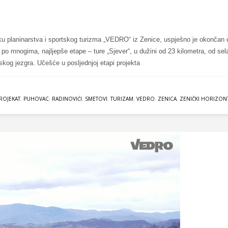
ršku planinarstva i sportskog turizma „VEDRO“ iz Zenice, uspješno je okončan 
i, po mnogima, najljepše etape – ture „Sjever“, u dužini od 23 kilometra, od sel
kog jezgra. Učešće u posljednjoj etapi projekta
ROJEKAT
,
PUHOVAC
,
RADINOVIĆI
,
SMETOVI
,
TURIZAM
,
VEDRO
,
ZENICA
,
ZENIČKI HORIZON