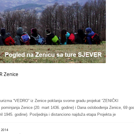
ER Zenice
g turizma “VEDRO” iz Zenice poklanja svome gradu projekat “ZENIČKI
pominjanja Zenice (20. mart 1436. godine) i Dana oslobođenja Zenice, 69 go
il 1945. godine). Posljednja i distanciono najduža etapa Projekta je
 2014