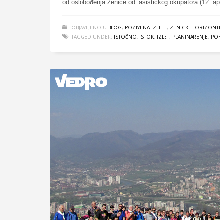
od oslobođenja Zenice od fašističkog okupatora (12. apri
OBJAVLJENO U
BLOG
,
POZIVI NA IZLETE
,
ZENICKI HORIZONTI
TAGGED UNDER:
ISTOČNO
,
ISTOK
,
IZLET
,
PLANINARENJE
,
PO