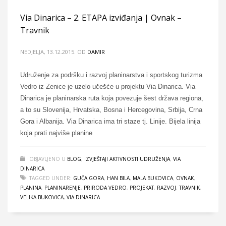
Via Dinarica – 2. ETAPA izviđanja | Ovnak –
Travnik
NEDJELJA, 13.12.2015.
OD
DAMIR
Udruženje za podršku i razvoj planinarstva i sportskog turizma
Vedro iz Zenice je uzelo učešće u projektu Via Dinarica. Via
Dinarica je planinarska ruta koja povezuje šest država regiona,
a to su Slovenija, Hrvatska, Bosna i Hercegovina, Srbija, Crna
Gora i Albanija. Via Dinarica ima tri staze tj. Linije. Bijela linija
koja prati najviše planine
OBJAVLJENO U
BLOG
,
IZVJEŠTAJI AKTIVNOSTI UDRUŽENJA
,
VIA
DINARICA
TAGGED UNDER:
GUČA GORA
,
HAN BILA
,
MALA BUKOVICA
,
OVNAK
,
PLANINA
,
PLANINARENJE
,
PRIRODA VEDRO
,
PROJEKAT
,
RAZVOJ
,
TRAVNIK
,
VELIKA BUKOVICA
,
VIA DINARICA