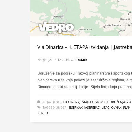
Via Dinarica – 1. ETAPA izviđanja | Jastreb
NEDJELJA, 13.12.2015.
OD
DAMIR
Udruženje za podršku i razvoj planinarstva i sportskog 
planinarska ruta koja povezuje šest država regiona, a t
Dinarica ima tri staze tj. Linije. Bijela linija koja prati n
OBJAVLJENO U
BLOG
,
IZVJEŠTAJI AKTIVNOSTI UDRUŽENJA
,
VIA
TAGGED UNDER:
BISTRIČAK
,
JASTREBAC
,
LISAC
,
OVNAK
,
PLANI
ZENICA