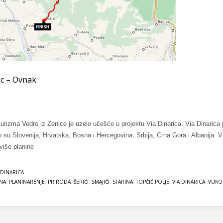
ac – Ovnak
turizma Vedro iz Zenice je uzelo učešće u projektu Via Dinarica. Via Dinarica 
o su Slovenija, Hrvatska, Bosna i Hercegovina, Srbija, Crna Gora i Albanija. V
ajviše planine
 DINARICA
NA
,
PLANINARENJE
,
PRIRODA
,
ŠERIĆI
,
SMAJIĆI
,
STARINA
,
TOPČIĆ POLJE
,
VIA DINARICA
,
VUKOT