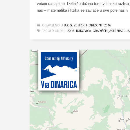
večeri rastajemo. Definišu dužinu ture, visinsku razliku
nas – matematika i fizika se zavlače u sve pore naših
OBJAVLJENO U
BLOG
,
ZENICKI HORIZONTI 2016
TAGGED UNDER:
2016
,
BUKOVICA
,
GRADIŠĆE
,
JASTREBAC
,
LI