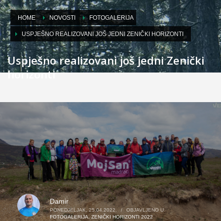
HOME
NOVOSTI
FOTOGALERIJA
USPJEŠNO REALIZOVANI JOŠ JEDNI ZENIČKI HORIZONTI
Uspješno realizovani još jedni Zenički
horizonti
Damir
PONEDJELJAK, 25.04.2022.
/
OBJAVLJENO U
FOTOGALERIJA
,
ZENIČKI HORIZONTI 2022