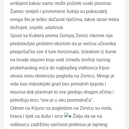
ambijent kakav samo može poželiti svaki planinar.
Žamor, smijeh i povremeno šutnja su pokazatelj
onoga što je teško dočarati riječima, takve stvari treba
doživjeti, osjetiti, udahnuti.
Spust sa Kubera prema Gornjoj Zenici nikome nije
predstavljao problem obzirom da je većina učesnika
prepješačila sve 4 ture horizonata. Izlaskom iz šume
na livade stazom koja vodi između krošnji raznog
probeharalog voća do najljepšeg vidikovca Kljun
otvara novu dimenziju pogleda na Zenicu. Mnogi je
vide kao industrijski grad bez prirodnih ljepota i
resursa dok planinari to sve gledaju drugim očima i
potvrđuju tezu “sve je u oku posmatrača”.
Odmor na Kljunu sa pogledom na Zenicu su voda,
hrana i lijek za dušu i srce
Želju da se na
vidikovcu zadržimo vječnost prekinuo je tajming