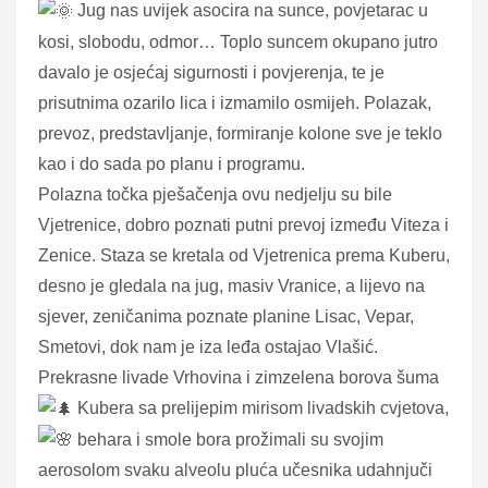
Jug nas uvijek asocira na sunce, povjetarac u
kosi, slobodu, odmor… Toplo suncem okupano jutro
davalo je osjećaj sigurnosti i povjerenja, te je
prisutnima ozarilo lica i izmamilo osmijeh. Polazak,
prevoz, predstavljanje, formiranje kolone sve je teklo
kao i do sada po planu i programu.
Polazna točka pješačenja ovu nedjelju su bile
Vjetrenice, dobro poznati putni prevoj između Viteza i
Zenice. Staza se kretala od Vjetrenica prema Kuberu,
desno je gledala na jug, masiv Vranice, a lijevo na
sjever, zeničanima poznate planine Lisac, Vepar,
Smetovi, dok nam je iza leđa ostajao Vlašić.
Prekrasne livade Vrhovina i zimzelena borova šuma
Kubera sa prelijepim mirisom livadskih cvjetova,
behara i smole bora prožimali su svojim
aerosolom svaku alveolu pluća učesnika udahnjuči