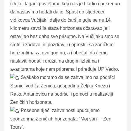
izleta i lagani povjetarac koji nas je hladio i pokrenuo
da nastavimo hodati dalje. Spust do sljedećeg
vidikovca Vučijak i dalje do čaršije gdje se ne 14.
kilometru završila staza horizonata očaravao je i
ostavljao bez daha sve prisutne. Na Vučijaku smo se
sretni i zadovoljni pozdravili i oprostili sa zaničkim
horizontima za ovu godinu, a i obećali da ćemo
nastaviti hodati i družiti na drugim izletima i
avanturama koje nam priprema i priređuje UP Vedro.
Svakako moramo da se zahvalimo na podršci
Stanici vodiča Zenica, gospodinu Željku Knezu i
Ratku Antunoviću na podršci i pomoći u realizaciji
Zeničkih horizonata.
Posebne riječi zahvalnosti upućujemo
sponzorima Zeničkih horizonata: “Moj san” i “Zeni
Tours”.