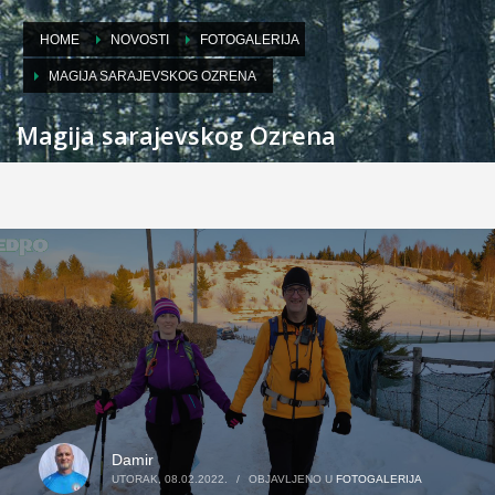
HOME
NOVOSTI
FOTOGALERIJA
MAGIJA SARAJEVSKOG OZRENA
Magija sarajevskog Ozrena
Damir
UTORAK, 08.02.2022.
/
OBJAVLJENO U
FOTOGALERIJA