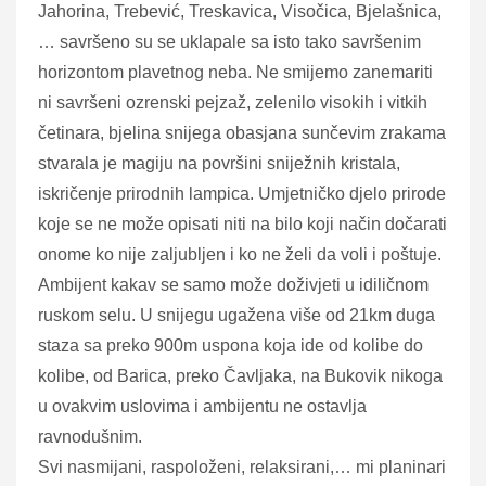
Jahorina, Trebević, Treskavica, Visočica, Bjelašnica,
… savršeno su se uklapale sa isto tako savršenim
horizontom plavetnog neba. Ne smijemo zanemariti
ni savršeni ozrenski pejzaž, zelenilo visokih i vitkih
četinara, bjelina snijega obasjana sunčevim zrakama
stvarala je magiju na površini sniježnih kristala,
iskričenje prirodnih lampica. Umjetničko djelo prirode
koje se ne može opisati niti na bilo koji način dočarati
onome ko nije zaljubljen i ko ne želi da voli i poštuje.
Ambijent kakav se samo može doživjeti u idiličnom
ruskom selu. U snijegu ugažena više od 21km duga
staza sa preko 900m uspona koja ide od kolibe do
kolibe, od Barica, preko Čavljaka, na Bukovik nikoga
u ovakvim uslovima i ambijentu ne ostavlja
ravnodušnim.
Svi nasmijani, raspoloženi, relaksirani,… mi planinari