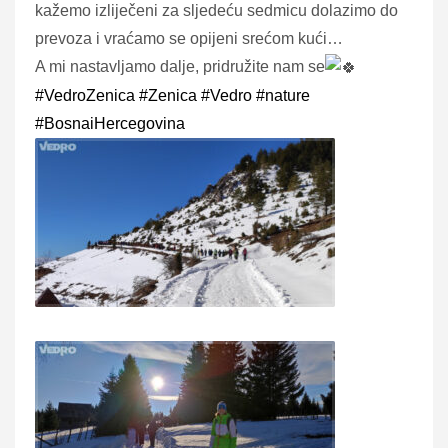
kažemo izliječeni za sljedeću sedmicu dolazimo do
prevoza i vraćamo se opijeni srećom kući…
A mi nastavljamo dalje, pridružite nam se
#VedroZenica
#Zenica
#Vedro
#nature
#BosnaiHercegovina