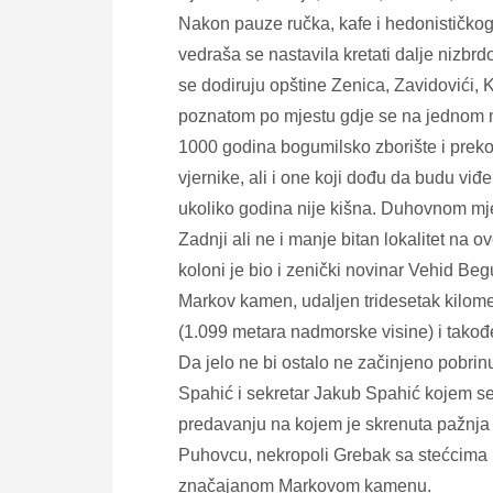
Nakon pauze ručka, kafe i hedonističko
vedraša se nastavila kretati dalje nizb
se dodiruju opštine Zenica, Zavidovići, 
poznatom po mjestu gdje se na jednom mje
1000 godina bogumilsko zborište i preko
vjernike, ali i one koji dođu da budu viđe
ukoliko godina nije kišna. Duhovnom mje
Zadnji ali ne i manje bitan lokalitet na 
koloni je bio i zenički novinar Vehid Be
Markov kamen, udaljen tridesetak kilomet
(1.099 metara nadmorske visine) i tako
Da jelo ne bi ostalo ne začinjeno pobrin
Spahić i sekretar Jakub Spahić kojem s
predavanju na kojem je skrenuta pažnja 
Puhovcu, nekropoli Grebak sa stećcima k
značajanom Markovom kamenu.