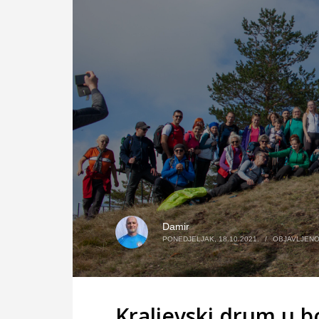
Damir
PONEDJELJAK, 18.10.2021.
/
OBJAVLJEN
Kraljevski drum u b