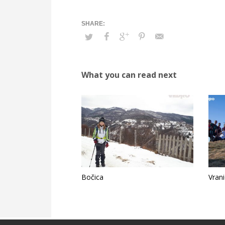
What you can read next
Bočica
Vran