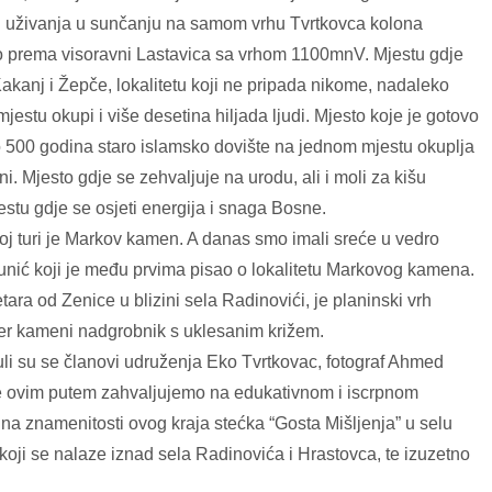
g uživanja u sunčanju na samom vrhu Tvrtkovca kolona
rdo prema visoravni Lastavica sa vrhom 1100mnV. Mjestu gdje
Kakanj i Žepče, lokalitetu koji ne pripada nikome, nadaleko
stu okupi i više desetina hiljada ljudi. Mjesto koje je gotovo
 500 godina staro islamsko dovište na jednom mjestu okuplja
ni. Mjesto gdje se zehvaljuje na urodu, ali i moli za kišu
stu gdje se osjeti energija i snaga Bosne.
ovoj turi je Markov kamen. A danas smo imali sreće u vedro
gunić koji je među prvima pisao o lokalitetu Markovog kamena.
ara od Zenice u blizini sela Radinovići, je planinski vrh
đer kameni nadgrobnik s uklesanim križem.
uli su se članovi udruženja Eko Tvrtkovac, fotograf Ahmed
e ovim putem zahvaljujemo na edukativnom i iscrpnom
na znamenitosti ovog kraja stećka “Gosta Mišljenja” u selu
oji se nalaze iznad sela Radinovića i Hrastovca, te izuzetno