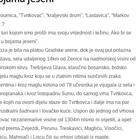
oumica, “Tvrtkovac”, “kraljevski drum”, “Lastavica”, “Markov
….?
 turi kojom smo prošli ima svoju vrijednost i težinu. Ako bi se
 u bojama jeseni”.
za je bila na platou Gradske arene, dok je ovaj put polazna
 Glava, sela udaljenog 14km od Zenice na nadmorskoj visini od
binskom slivu. Trešnjeva Glava, klasično bosansko, brdsko
jelu maglu kroz koju se u zlatnim nitima sunčevih zraka
pentina i kroz maglu kolona od 79 učesnika je vijugala iz sela i
 proplanaka i kroz listopadnu šumu, do samog vrha Tvrtkovca,
e kojih na ovom dijelu staze do Tvrtkovca i dalje ima na par
i rustkalni šadrvani i lovačke kuće. Uspon do jednog od vrhova
vac nezanemarive visine od 1304m nismo ni osjetili, a opet
d prema Zvijezdi, Perunu, Treskavici, Magliću, Visočici,
ću, Mahnjači i Liscu čiji su vrhovi izbijali iz magle.