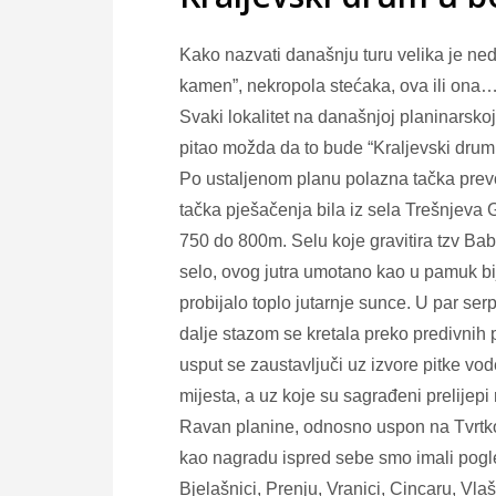
Kako nazvati današnju turu velika je ned
kamen”, nekropola stećaka, ova ili ona
Svaki lokalitet na današnjoj planinarskoj
pitao možda da to bude “Kraljevski drum
Po ustaljenom planu polazna tačka prevo
tačka pješačenja bila iz sela Trešnjeva
750 do 800m. Selu koje gravitira tzv Ba
selo, ovog jutra umotano kao u pamuk bi
probijalo toplo jutarnje sunce. U par ser
dalje stazom se kretala preko predivnih
usput se zaustavljuči uz izvore pitke vod
mijesta, a uz koje su sagrađeni prelijep
Ravan planine, odnosno uspon na Tvrtko
kao nagradu ispred sebe smo imali pogle
Bjelašnici, Prenju, Vranici, Cincaru, Vlaši