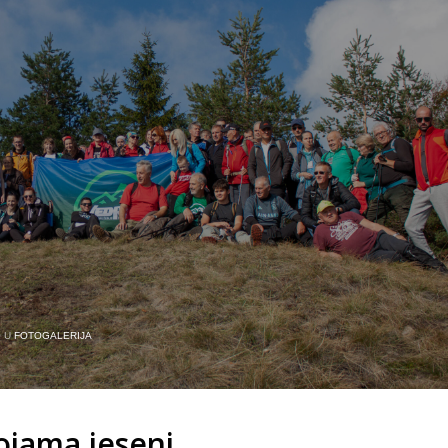
O U
FOTOGALERIJA
ojama jeseni