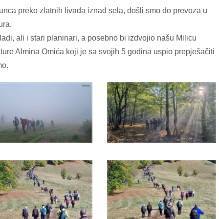
unca preko zlatnih livada iznad sela, došli smo do prevoza u
ura.
di, ali i stari planinari, a posebno bi izdvojio našu Milicu
ure Almina Omića koji je sa svojih 5 godina uspio prepješačiti
mo.