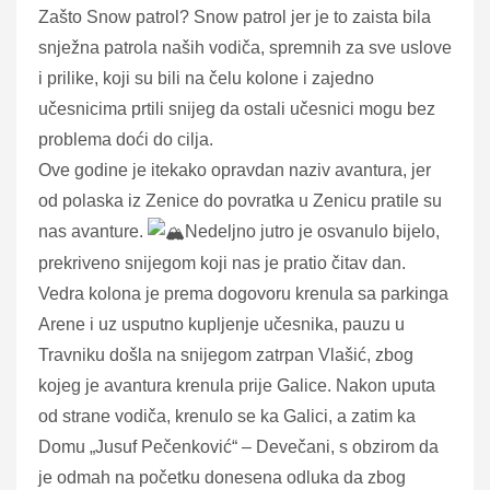
Zašto Snow patrol? Snow patrol jer je to zaista bila
snježna patrola naših vodiča, spremnih za sve uslove
i prilike, koji su bili na čelu kolone i zajedno
učesnicima prtili snijeg da ostali učesnici mogu bez
problema doći do cilja.
Ove godine je itekako opravdan naziv avantura, jer
od polaska iz Zenice do povratka u Zenicu pratile su
nas avanture.
Nedeljno jutro je osvanulo bijelo,
prekriveno snijegom koji nas je pratio čitav dan.
Vedra kolona je prema dogovoru krenula sa parkinga
Arene i uz usputno kupljenje učesnika, pauzu u
Travniku došla na snijegom zatrpan Vlašić, zbog
kojeg je avantura krenula prije Galice. Nakon uputa
od strane vodiča, krenulo se ka Galici, a zatim ka
Domu „Jusuf Pečenković“ – Devečani, s obzirom da
je odmah na početku donesena odluka da zbog