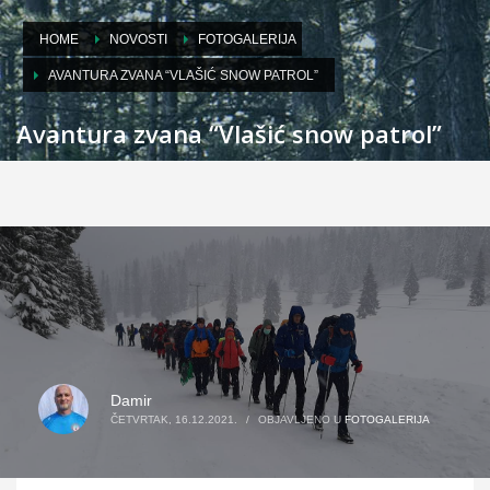
HOME
NOVOSTI
FOTOGALERIJA
AVANTURA ZVANA “VLAŠIĆ SNOW PATROL”
Avantura zvana “Vlašić snow patrol”
Damir
ČETVRTAK, 16.12.2021.
/
OBJAVLJENO U
FOTOGALERIJA