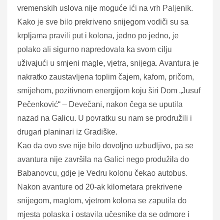
vremenskih uslova nije moguće ići na vrh Paljenik.
Kako je sve bilo prekriveno snijegom vodiči su sa
krpljama pravili put i kolona, jedno po jedno, je
polako ali sigurno napredovala ka svom cilju
uživajući u smjeni magle, vjetra, snijega. Avantura je
nakratko zaustavljena toplim čajem, kafom, pričom,
smijehom, pozitivnom energijom koju širi Dom „Jusuf
Pečenković“ – Devečani, nakon čega se uputila
nazad na Galicu. U povratku su nam se prodružili i
drugari planinari iz Gradiške.
Kao da ovo sve nije bilo dovoljno uzbudljivo, pa se
avantura nije završila na Galici nego produžila do
Babanovcu, gdje je Vedru kolonu čekao autobus.
Nakon avanture od 20-ak kilometara prekrivene
snijegom, maglom, vjetrom kolona se zaputila do
mjesta polaska i ostavila učesnike da se odmore i