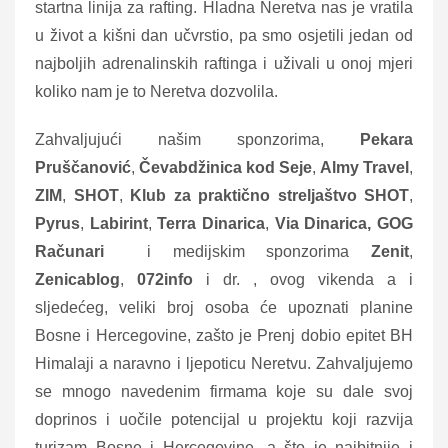
startna linija za rafting. Hladna Neretva nas je vratila
u život a kišni dan učvrstio, pa smo osjetili jedan od
najboljih adrenalinskih raftinga i uživali u onoj mjeri
koliko nam je to Neretva dozvolila.
Zahvaljujući našim sponzorima,
Pekara
Pruščanović
,
Čevabdžinica kod Seje
,
Almy Travel
,
ZIM
,
SHOT
,
Klub za praktično streljaštvo SHOT
,
Pyrus
,
Labirint
,
Terra Dinarica
,
Via Dinarica, GOG
Računari
i medijskim sponzorima
Zenit
,
Zenicablog
,
072info
i dr. , ovog vikenda a i
sljedećeg, veliki broj osoba će upoznati planine
Bosne i Hercegovine, zašto je Prenj dobio epitet BH
Himalaji a naravno i ljepoticu Neretvu. Zahvaljujemo
se mnogo navedenim firmama koje su dale svoj
doprinos i uočile potencijal u projektu koji razvija
turizam Bosne i Hercegovine, a što je najbitnije i