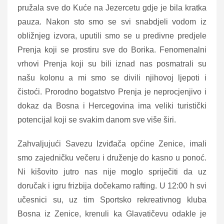
pružala sve do Kuće na Jezercetu gdje je bila kratka
pauza. Nakon sto smo se svi snabdjeli vodom iz
obližnjeg izvora, uputili smo se u predivne predjele
Prenja koji se prostiru sve do Borika. Fenomenalni
vrhovi Prenja koji su bili iznad nas posmatrali su
našu kolonu a mi smo se divili njihovoj ljepoti i
čistoći. Prorodno bogatstvo Prenja je neprocjenjivo i
dokaz da Bosna i Hercegovina ima veliki turistički
potencijal koji se svakim danom sve više širi.
Zahvaljujući Savezu Izviđača općine Zenice, imali
smo zajedničku večeru i druženje do kasno u ponoć.
Ni kišovito jutro nas nije moglo spriječiti da uz
doručak i igru frizbija dočekamo rafting. U 12:00 h svi
učesnici su, uz tim Sportsko rekreativnog kluba
Bosna iz Zenice, krenuli ka Glavatičevu odakle je