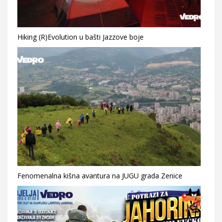
Hiking (R)Evolution u bašti Jazzove boje
Fenomenalna kišna avantura na JUGU grada Zenice