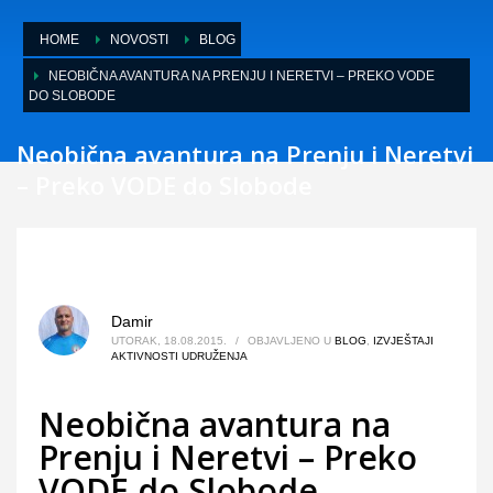
HOME
NOVOSTI
BLOG
NEOBIČNA AVANTURA NA PRENJU I NERETVI – PREKO VODE
DO SLOBODE
Neobična avantura na Prenju i Neretvi
– Preko VODE do Slobode
Damir
UTORAK, 18.08.2015.
/
OBJAVLJENO U
BLOG
,
IZVJEŠTAJI
AKTIVNOSTI UDRUŽENJA
Neobična avantura na
Prenju i Neretvi – Preko
VODE do Slobode