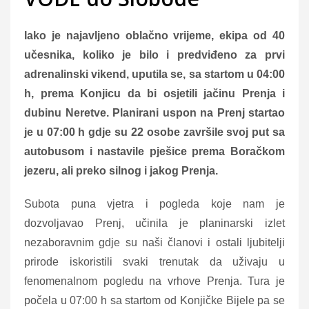
Iako je najavljeno oblačno vrijeme, ekipa od 40
učesnika, koliko je bilo i predviđeno za prvi
adrenalinski vikend, uputila se, sa startom u 04:00
h, prema Konjicu da bi osjetili jačinu Prenja i
dubinu Neretve. Planirani uspon na Prenj startao
je u 07:00 h gdje su 22 osobe završile svoj put sa
autobusom i nastavile pješice prema Boračkom
jezeru, ali preko silnog i jakog Prenja.
Subota puna vjetra i pogleda koje nam je
dozvoljavao Prenj, učinila je planinarski izlet
nezaboravnim gdje su naši članovi i ostali ljubitelji
prirode iskoristili svaki trenutak da uživaju u
fenomenalnom pogledu na vrhove Prenja. Tura je
počela u 07:00 h sa startom od Konjičke Bijele pa se