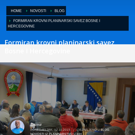
HOME
NOVOSTI
BLOG
FORMIRAN KROVNI PLANINARSKI SAVEZ BOSNE I
HERCEGOVINE
Formiran krovni planinarski savez
Bosne i Hercegovine
Damir
PONEDJELJAK, 02.11.2015.
/
OBJAVLJENO U
BLOG
,
NOVOSTI IZ PLANINARSTVO U BIH