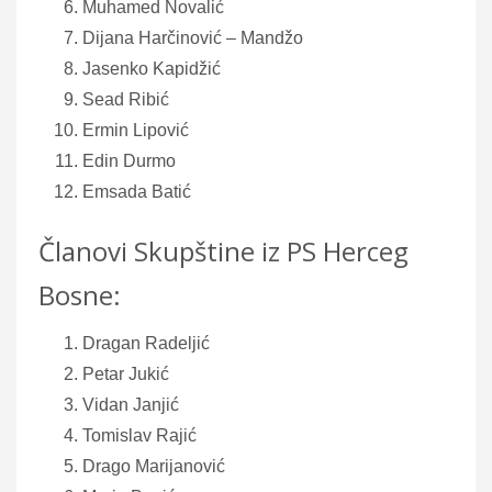
Muhamed Novalić
Dijana Harčinović – Mandžo
Jasenko Kapidžić
Sead Ribić
Ermin Lipović
Edin Durmo
Emsada Batić
Članovi Skupštine iz PS Herceg
Bosne:
Dragan Radeljić
Petar Jukić
Vidan Janjić
Tomislav Rajić
Drago Marijanović