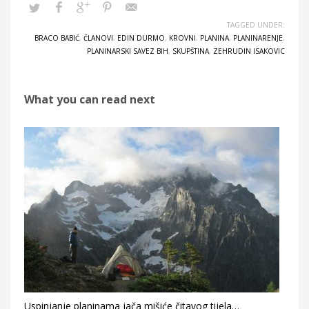
TAGGED UNDER:
BRACO BABIĆ
,
ČLANOVI
,
EDIN DURMO
,
KROVNI
,
PLANINA
,
PLANINARENJE
,
PLANINARSKI SAVEZ BIH
,
SKUPŠTINA
,
ZEHRUDIN ISAKOVIC
What you can read next
Uspinjanje planinama jača mišiće čitavog tijela…