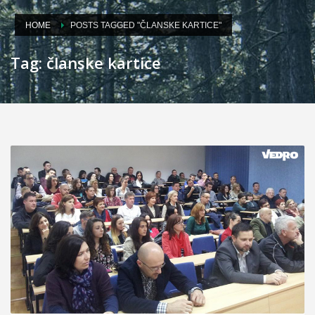
HOME
POSTS TAGGED "ČLANSKE KARTICE"
Tag: članske kartice