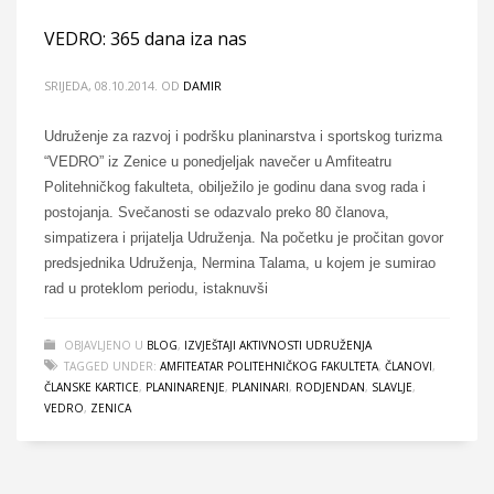
VEDRO: 365 dana iza nas
SRIJEDA, 08.10.2014.
OD
DAMIR
Udruženje za razvoj i podršku planinarstva i sportskog turizma
“VEDRO” iz Zenice u ponedjeljak navečer u Amfiteatru
Politehničkog fakulteta, obilježilo je godinu dana svog rada i
postojanja. Svečanosti se odazvalo preko 80 članova,
simpatizera i prijatelja Udruženja. Na početku je pročitan govor
predsjednika Udruženja, Nermina Talama, u kojem je sumirao
rad u proteklom periodu, istaknuvši
OBJAVLJENO U
BLOG
,
IZVJEŠTAJI AKTIVNOSTI UDRUŽENJA
TAGGED UNDER:
AMFITEATAR POLITEHNIČKOG FAKULTETA
,
ČLANOVI
,
ČLANSKE KARTICE
,
PLANINARENJE
,
PLANINARI
,
RODJENDAN
,
SLAVLJE
,
VEDRO
,
ZENICA