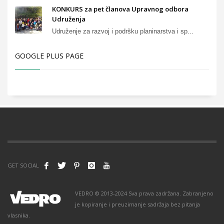
KONKURS za pet članova Upravnog odbora
Udruženja
Udruženje za razvoj i podršku planinarstva i sp...
GOOGLE PLUS PAGE
GET SOCIAL
VEDRO © 2013-2024 Sva prava zadržana. Zabranjeno
je kopiranje i preuzimanje sadržaja bez pitanja
vlasnika.