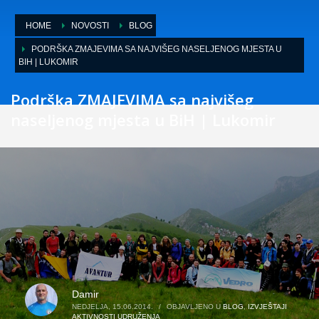
HOME
NOVOSTI
BLOG
PODRŠKA ZMAJEVIMA SA NAJVIŠEG NASELJENOG MJESTA U
BIH | LUKOMIR
Podrška ZMAJEVIMA sa najvišeg
naseljenog mjesta u BiH | Lukomir
Damir
NEDJELJA, 15.06.2014.
/
OBJAVLJENO U
BLOG
,
IZVJEŠTAJI
AKTIVNOSTI UDRUŽENJA