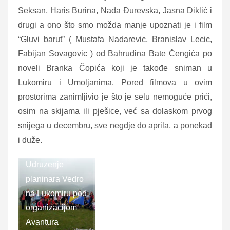
Seksan, Haris Burina, Nada Đurevska, Jasna Diklić i
drugi a ono što smo možda manje upoznati je i film
“Gluvi barut” ( Mustafa Nadarevic, Branislav Lecic,
Fabijan Sovagovic ) od Bahrudina Bate Čengića po
noveli Branka Čopića koji je takođe sniman u
Lukomiru i Umoljanima. Pored filmova u ovim
prostorima zanimljivio je što je selu nemoguće prići,
osim na skijama ili pješice, već sa dolaskom prvog
snijega u decembru, sve negdje do aprila, a ponekad
i duže.
Udruzenje
planinara Vedro
na Lukomiru pod
organizacijom
Avantura