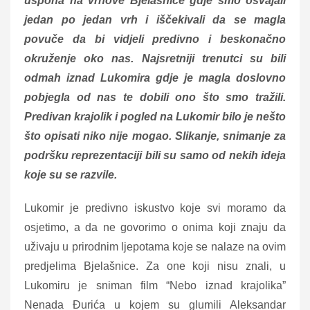
uspona na vrhove Bjelašnice gdje smo osvajali
jedan po jedan vrh i iščekivali da se magla
povuče da bi vidjeli predivno i beskonačno
okruženje oko nas. Najsretniji trenutci su bili
odmah iznad Lukomira gdje je magla doslovno
pobjegla od nas te dobili ono što smo tražili.
Predivan krajolik i pogled na Lukomir bilo je nešto
što opisati niko nije mogao. Slikanje, snimanje za
podršku reprezentaciji bili su samo od nekih ideja
koje su se razvile.
Lukomir je predivno iskustvo koje svi moramo da
osjetimo, a da ne govorimo o onima koji znaju da
uživaju u prirodnim ljepotama koje se nalaze na ovim
predjelima Bjelašnice. Za one koji nisu znali, u
Lukomiru je sniman film “Nebo iznad krajolika”
Nenada Đurića u kojem su glumili Aleksandar