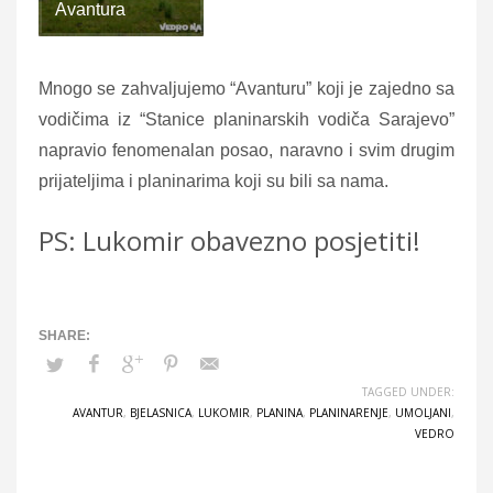
Avantura
Mnogo se zahvaljujemo “Avanturu” koji je zajedno sa
vodičima iz “Stanice planinarskih vodiča Sarajevo”
napravio fenomenalan posao, naravno i svim drugim
prijateljima i planinarima koji su bili sa nama.
PS: Lukomir obavezno posjetiti!
TAGGED UNDER:
AVANTUR
,
BJELASNICA
,
LUKOMIR
,
PLANINA
,
PLANINARENJE
,
UMOLJANI
,
VEDRO