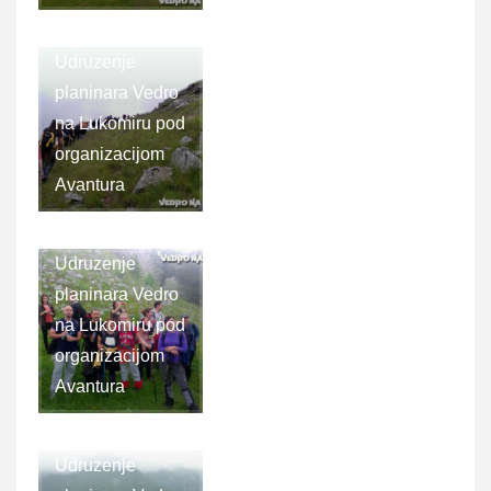
Udruzenje
planinara Vedro
na Lukomiru pod
organizacijom
Avantura
Udruzenje
planinara Vedro
na Lukomiru pod
organizacijom
Avantura
Udruzenje