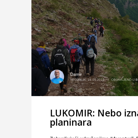
Damir
NEDJELJA, 24.05.2015.
/
OBJAVLJENO U
B
LUKOMIR: Nebo iznad
planinara