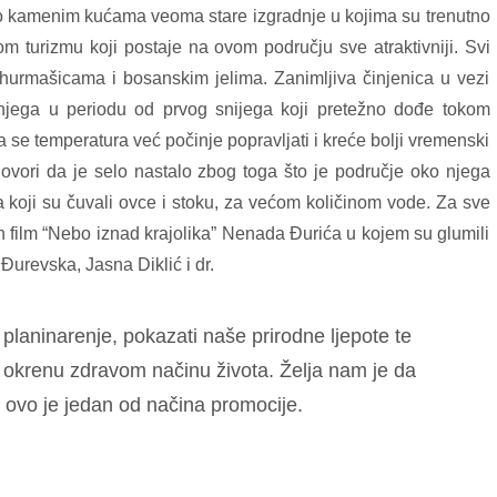
 po kamenim kućama veoma stare izgradnje u kojima su trenutno
 turizmu koji postaje na ovom području sve atraktivniji. Svi
, hurmašicama i bosanskim jelima. Zanimljiva činjenica u vezi
njega u periodu od prvog snijega koji pretežno dođe tokom
se temperatura već počinje popravljati i kreće bolji vremenski
govori da je selo nastalo zbog toga što je područje oko njega
a koji su čuvali ovce i stoku, za većom količinom vode. Za sve
n film “Nebo iznad krajolika” Nenada Đurića u kojem su glumili
urevska, Jasna Diklić i dr.
 planinarenje, pokazati naše prirodne ljepote te
 okrenu zdravom načinu života. Želja nam je da
 a ovo je jedan od načina promocije.