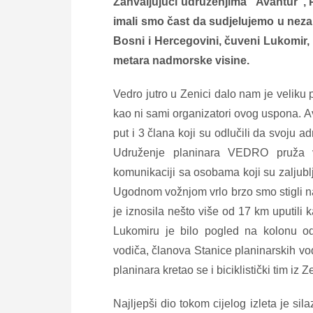
Zahvaljujući udruženjima “Avantur”, 
imali smo čast da sudjelujemo u nez
Bosni i Hercegovini, čuveni Lukomir, 
metara nadmorske visine.
Vedro jutro u Zenici dalo nam je veliku 
kao ni sami organizatori ovog uspona. A
put i 3 člana koji su odlučili da svoju 
Udruženje planinara VEDRO pruža v
komunikaciji sa osobama koji su zaljublj
Ugodnom vožnjom vrlo brzo smo stigli n
je iznosila nešto više od 17 km uputili
Lukomiru je bilo pogled na kolonu od
vodiča, članova Stanice planinarskih 
planinara kretao se i biciklistički tim i
Najljepši dio tokom cijelog izleta je si