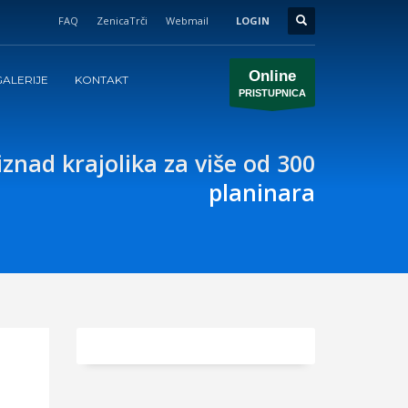
FAQ
ZenicaTrči
Webmail
LOGIN
Online
ALERIJE
KONTAKT
PRISTUPNICA
nad krajolika za više od 300
planinara