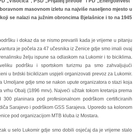
PD „Visočica“, PSD „Prijatelj prirode“ i PD „Energoinvest“
aboravnom masovnom izletu na najviše naseljeno mjesto u
koji se nalazi na južnim obroncima Bjelašnice i to na 1945
podršku i dokaz da se nismo prevarili kada je vrijeme u pitanju
vantura je počela za 47 učesnika iz Zenice gdje smo imali ovaj
adrenalinsku želju ispune sa odlaskom na Lukomir i to biciklima.
eliku podršku i sportskom turizmu pa smo zahvaljujući
eni u brdski biciklizam uspjeli organizovati prevoz za Lukomir.
a Umoljane gdje smo se nakon upute organizatora o stazi koja
 ka vrhu Obalj (1896 mnv). Najveći užitak tokom kretanja prema
 300 planinara pod profesionalnom podrškom certificiranih
vodiča Sarajevo i podrškom GSS Sarajeva. Uporedo sa kolonom
z Zenice pod organizacijom MTB kluba iz Mostara.
lazak u selo Lukomir gdje smo dobili osjećaj da je vrijeme stalo