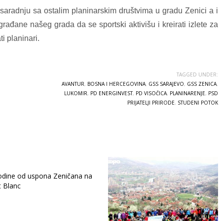
saradnju sa ostalim planinarskim društvima u gradu Zenici a i
građane našeg grada da se sportski aktivišu i kreirati izlete za
ti planinari.
TAGGED UNDER:
AVANTUR
,
BOSNA I HERCEGOVINA
,
GSS SARAJEVO
,
GSS ZENICA
,
LUKOMIR
,
PD ENERGINVEST
,
PD VISOČICA
,
PLANINARENJE
,
PSD
PRIJATELJI PRIRODE
,
STUDENI POTOK
odine od uspona Zeničana na
 Blanc