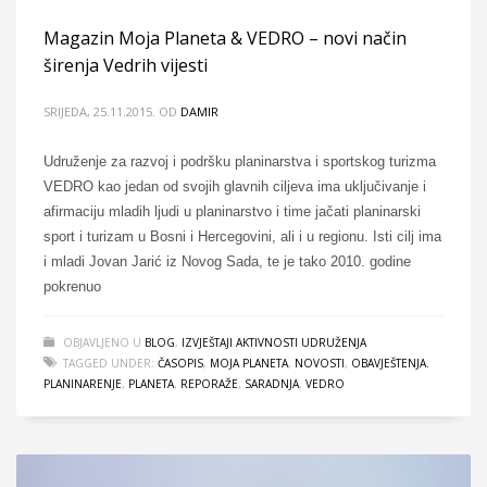
Magazin Moja Planeta & VEDRO – novi način
širenja Vedrih vijesti
SRIJEDA, 25.11.2015.
OD
DAMIR
Udruženje za razvoj i podršku planinarstva i sportskog turizma
VEDRO kao jedan od svojih glavnih ciljeva ima uključivanje i
afirmaciju mladih ljudi u planinarstvo i time jačati planinarski
sport i turizam u Bosni i Hercegovini, ali i u regionu. Isti cilj ima
i mladi Jovan Jarić iz Novog Sada, te je tako 2010. godine
pokrenuo
OBJAVLJENO U
BLOG
,
IZVJEŠTAJI AKTIVNOSTI UDRUŽENJA
TAGGED UNDER:
ČASOPIS
,
MOJA PLANETA
,
NOVOSTI
,
OBAVJEŠTENJA.
PLANINARENJE
,
PLANETA
,
REPORAŽE
,
SARADNJA
,
VEDRO