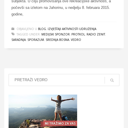
subjekta. U cilju promovisanja ove rekreacijske aktivnosti, a
počevši sa izletom na Jahorinu, u nedjelju 8. februara 2015.
godine,
OBJAVLJENO U
BLOG
,
IZVJEŠTAJI AKTIVNOSTI UDRUŽENJA
TAGGED UNDER:
MEDIJSKI SPONZOR
,
PROTKOL
,
RADIO ZENIT
,
SARADNJA
,
SPORAZUM
,
SREDNJA BOSNA
,
VEDRO