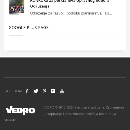
KONKURS za pet članova Upravnog odbora
Udruženja
Udruženje za razvoj i podršku planinarstva i sp...
GOOGLE PLUS PAGE
GET SOCIAL
VEDRO © 2013-2024 Sva prava zadržana. Zabranjeno
je kopiranje i preuzimanje sadržaja bez pitanja
vlasnika.