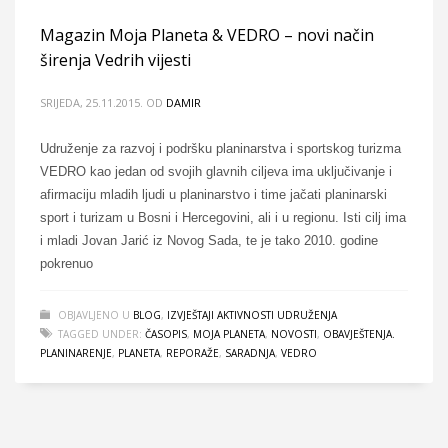
Magazin Moja Planeta & VEDRO – novi način
širenja Vedrih vijesti
SRIJEDA, 25.11.2015.
OD
DAMIR
Udruženje za razvoj i podršku planinarstva i sportskog turizma
VEDRO kao jedan od svojih glavnih ciljeva ima uključivanje i
afirmaciju mladih ljudi u planinarstvo i time jačati planinarski
sport i turizam u Bosni i Hercegovini, ali i u regionu. Isti cilj ima
i mladi Jovan Jarić iz Novog Sada, te je tako 2010. godine
pokrenuo
OBJAVLJENO U
BLOG
,
IZVJEŠTAJI AKTIVNOSTI UDRUŽENJA
TAGGED UNDER:
ČASOPIS
,
MOJA PLANETA
,
NOVOSTI
,
OBAVJEŠTENJA.
PLANINARENJE
,
PLANETA
,
REPORAŽE
,
SARADNJA
,
VEDRO