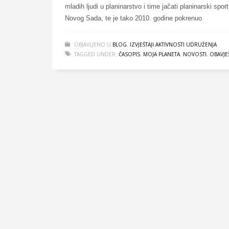
mladih ljudi u planinarstvo i time jačati planinarski sport
Novog Sada, te je tako 2010. godine pokrenuo
OBJAVLJENO U
BLOG
,
IZVJEŠTAJI AKTIVNOSTI UDRUŽENJA
TAGGED UNDER:
ČASOPIS
,
MOJA PLANETA
,
NOVOSTI
,
OBAVJE