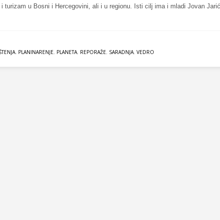
 i turizam u Bosni i Hercegovini, ali i u regionu. Isti cilj ima i mladi Jovan Jarić
ŠTENJA. PLANINARENJE
,
PLANETA
,
REPORAŽE
,
SARADNJA
,
VEDRO