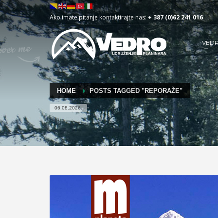
Ako imate pitanje kontaktirajte nas:
+ 387 (0)62 241 016
VED
HOME
POSTS TAGGED "REPORAŽE"
06.08.2026.